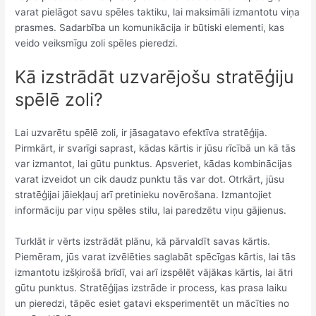
varat pielāgot savu spēles taktiku, lai maksimāli izmantotu viņa
prasmes. Sadarbība un komunikācija ir būtiski elementi, kas
veido veiksmīgu zoli spēles pieredzi.
Kā izstrādāt uzvarējošu stratēģiju
spēlē zoli?
Lai uzvarētu spēlē zoli, ir jāsagatavo efektīva stratēģija.
Pirmkārt, ir svarīgi saprast, kādas kārtis ir jūsu rīcībā un kā tās
var izmantot, lai gūtu punktus. Apsveriet, kādas kombinācijas
varat izveidot un cik daudz punktu tās var dot. Otrkārt, jūsu
stratēģijai jāiekļauj arī pretinieku novērošana. Izmantojiet
informāciju par viņu spēles stilu, lai paredzētu viņu gājienus.
Turklāt ir vērts izstrādāt plānu, kā pārvaldīt savas kārtis.
Piemēram, jūs varat izvēlēties saglabāt spēcīgas kārtis, lai tās
izmantotu izšķirošā brīdī, vai arī izspēlēt vājākas kārtis, lai ātri
gūtu punktus. Stratēģijas izstrāde ir process, kas prasa laiku
un pieredzi, tāpēc esiet gatavi eksperimentēt un mācīties no