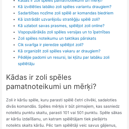
Kādas ir zoli spēles pamatnoteikumi un mērķi?
Kā izvēlēties labāko zoli spēles variantu draugiem?
Sadarbības nozīme zoli spēlē ar komandas biedriem
Kā izstrādāt uzvarējošu stratēģiju spēlē zoli?
Kā uzlabot savas prasmes, spēlējot zoli online?
Vispopulārākās zoli spēles versijas un to īpatnības
Zoli spēles noteikumu un taktikas pārskats
Cik svarīga ir pieredze spēlējot zoli?
Kā organizēt zoli spēles vakaru ar draugiem?
Pēdējie padomi un resursi, lai kļūtu par labāku zoli
spēlētāju
Kādas ir zoli spēles
pamatnoteikumi un mērķi?
Zoli ir kāršu spēle, kuru parasti spēlē četri cilvēki, sadaloties
divās komandās. Spēles mērķis ir būt pirmajiem, kas sasniedz
noteiktu punktu skaitu, parasti 101 vai 501 punktu. Spēle sākas
ar kāršu izdalīšanu, un katram spēlētājam tiek piešķirts
noteikts skaits kāršu. Pēc tam spēlētāji veic savus gājienus,