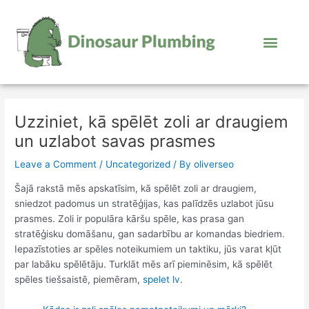
Skip
to
content
Post
navigation
Uzziniet, kā spēlēt zoli ar draugiem
un uzlabot savas prasmes
Leave a Comment
/
Uncategorized
/ By
oliverseo
Šajā rakstā mēs apskatīsim, kā spēlēt zoli ar draugiem,
sniedzot padomus un stratēģijas, kas palīdzēs uzlabot jūsu
prasmes. Zoli ir populāra kāršu spēle, kas prasa gan
stratēģisku domāšanu, gan sadarbību ar komandas biedriem.
Iepazīstoties ar spēles noteikumiem un taktiku, jūs varat kļūt
par labāku spēlētāju. Turklāt mēs arī pieminēsim, kā spēlēt
spēles tiešsaistē, piemēram,
spelet lv
.