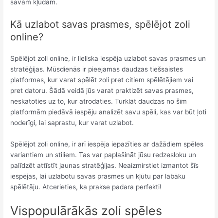
savām kļūdām.
Kā uzlabot savas prasmes, spēlējot zoli
online?
Spēlējot zoli online, ir lieliska iespēja uzlabot savas prasmes un
stratēģijas. Mūsdienās ir pieejamas daudzas tiešsaistes
platformas, kur varat spēlēt zoli pret citiem spēlētājiem vai
pret datoru. Šādā veidā jūs varat praktizēt savas prasmes,
neskatoties uz to, kur atrodaties. Turklāt daudzas no šīm
platformām piedāvā iespēju analizēt savu spēli, kas var būt ļoti
noderīgi, lai saprastu, kur varat uzlabot.
Spēlējot zoli online, ir arī iespēja iepazīties ar dažādiem spēles
variantiem un stiliem. Tas var paplašināt jūsu redzesloku un
palīdzēt attīstīt jaunas stratēģijas. Neaizmirstiet izmantot šīs
iespējas, lai uzlabotu savas prasmes un kļūtu par labāku
spēlētāju. Atcerieties, ka prakse padara perfekti!
Vispopulārākās zoli spēles