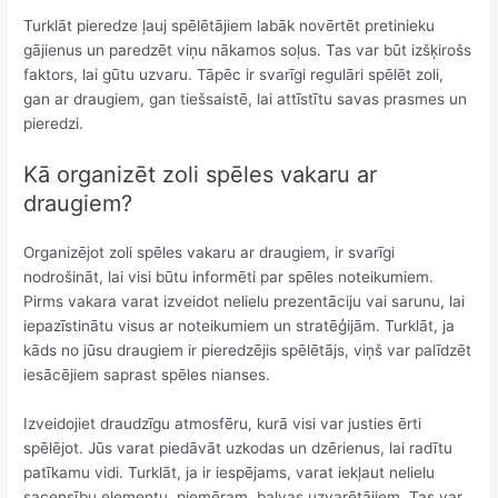
Turklāt pieredze ļauj spēlētājiem labāk novērtēt pretinieku
gājienus un paredzēt viņu nākamos soļus. Tas var būt izšķirošs
faktors, lai gūtu uzvaru. Tāpēc ir svarīgi regulāri spēlēt zoli,
gan ar draugiem, gan tiešsaistē, lai attīstītu savas prasmes un
pieredzi.
Kā organizēt zoli spēles vakaru ar
draugiem?
Organizējot zoli spēles vakaru ar draugiem, ir svarīgi
nodrošināt, lai visi būtu informēti par spēles noteikumiem.
Pirms vakara varat izveidot nelielu prezentāciju vai sarunu, lai
iepazīstinātu visus ar noteikumiem un stratēģijām. Turklāt, ja
kāds no jūsu draugiem ir pieredzējis spēlētājs, viņš var palīdzēt
iesācējiem saprast spēles nianses.
Izveidojiet draudzīgu atmosfēru, kurā visi var justies ērti
spēlējot. Jūs varat piedāvāt uzkodas un dzērienus, lai radītu
patīkamu vidi. Turklāt, ja ir iespējams, varat iekļaut nelielu
sacensību elementu, piemēram, balvas uzvarētājiem. Tas var