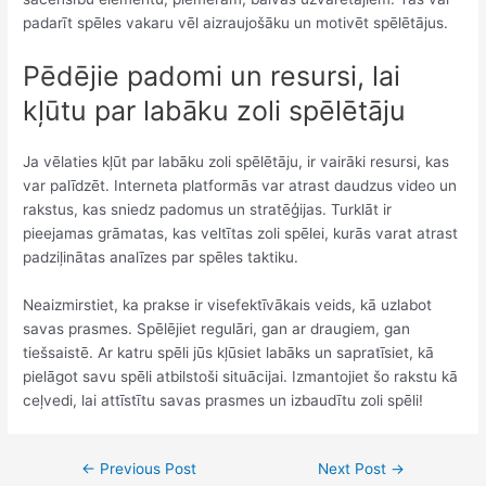
padarīt spēles vakaru vēl aizraujošāku un motivēt spēlētājus.
Pēdējie padomi un resursi, lai
kļūtu par labāku zoli spēlētāju
Ja vēlaties kļūt par labāku zoli spēlētāju, ir vairāki resursi, kas
var palīdzēt. Interneta platformās var atrast daudzus video un
rakstus, kas sniedz padomus un stratēģijas. Turklāt ir
pieejamas grāmatas, kas veltītas zoli spēlei, kurās varat atrast
padziļinātas analīzes par spēles taktiku.
Neaizmirstiet, ka prakse ir visefektīvākais veids, kā uzlabot
savas prasmes. Spēlējiet regulāri, gan ar draugiem, gan
tiešsaistē. Ar katru spēli jūs kļūsiet labāks un sapratīsiet, kā
pielāgot savu spēli atbilstoši situācijai. Izmantojiet šo rakstu kā
ceļvedi, lai attīstītu savas prasmes un izbaudītu zoli spēli!
←
Previous Post
Next Post
→