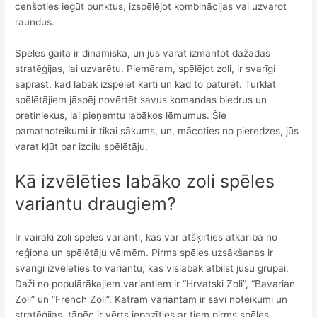
cenšoties iegūt punktus, izspēlējot kombinācijas vai uzvarot
raundus.
Spēles gaita ir dinamiska, un jūs varat izmantot dažādas
stratēģijas, lai uzvarētu. Piemēram, spēlējot zoli, ir svarīgi
saprast, kad labāk izspēlēt kārti un kad to paturēt. Turklāt
spēlētājiem jāspēj novērtēt savus komandas biedrus un
pretiniekus, lai pieņemtu labākos lēmumus. Šie
pamatnoteikumi ir tikai sākums, un, mācoties no pieredzes, jūs
varat kļūt par izcilu spēlētāju.
Kā izvēlēties labāko zoli spēles
variantu draugiem?
Ir vairāki zoli spēles varianti, kas var atšķirties atkarībā no
reģiona un spēlētāju vēlmēm. Pirms spēles uzsākšanas ir
svarīgi izvēlēties to variantu, kas vislabāk atbilst jūsu grupai.
Daži no populārākajiem variantiem ir “Hrvatski Zoli”, “Bavarian
Zoli” un “French Zoli”. Katram variantam ir savi noteikumi un
stratēģijas, tāpēc ir vērts iepazīties ar tiem pirms spēles.