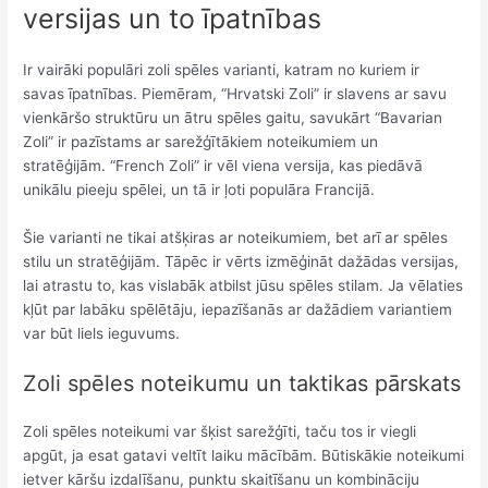
versijas un to īpatnības
Ir vairāki populāri zoli spēles varianti, katram no kuriem ir
savas īpatnības. Piemēram, “Hrvatski Zoli” ir slavens ar savu
vienkāršo struktūru un ātru spēles gaitu, savukārt “Bavarian
Zoli” ir pazīstams ar sarežģītākiem noteikumiem un
stratēģijām. “French Zoli” ir vēl viena versija, kas piedāvā
unikālu pieeju spēlei, un tā ir ļoti populāra Francijā.
Šie varianti ne tikai atšķiras ar noteikumiem, bet arī ar spēles
stilu un stratēģijām. Tāpēc ir vērts izmēģināt dažādas versijas,
lai atrastu to, kas vislabāk atbilst jūsu spēles stilam. Ja vēlaties
kļūt par labāku spēlētāju, iepazīšanās ar dažādiem variantiem
var būt liels ieguvums.
Zoli spēles noteikumu un taktikas pārskats
Zoli spēles noteikumi var šķist sarežģīti, taču tos ir viegli
apgūt, ja esat gatavi veltīt laiku mācībām. Būtiskākie noteikumi
ietver kāršu izdalīšanu, punktu skaitīšanu un kombināciju