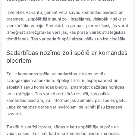
Izvēloties variantu, ņemiet vērā savas komandas pieredzi un
prasmes. Ja spēlētāji ir jauni zoli, iespējams, vislabāk ir sākt ar
vienkāršāku versiju. Savukārt, ja grupa ir pieredzējusi, jūs varat
izmēģināt sarežģītākas versijas, kas prasa vairāk stratēģiskās
domāšanas. Tas var padarīt spēli aizraujošāku un izaicinošāku.
Sadarbības nozīme zoli spēlē ar komandas
biedriem
Zoli ir komandas spēle, un sadarbība ir viens no tās
svarīgākajiem aspektiem. Spēlējot zoli, ir jāspēj saprast un
atbalstīt savu komandas biedru, izmantojot dažādas norādes
un stratēģijas. Tas var ietvert kāršu izspēli, kas palīdz
komandas biedram, vai informācijas apmaiņu par spēles gaitu.
Labs komandas darbs var ievērojami palielināt jūsu izredzes
uzvarēt.
Turklāt ir svarīgi izprast, kādas ir katra spēlētāja stiprās un
vājās puses. Ja zināt, kad jūsu komandas biedrs ir spēcīgs,