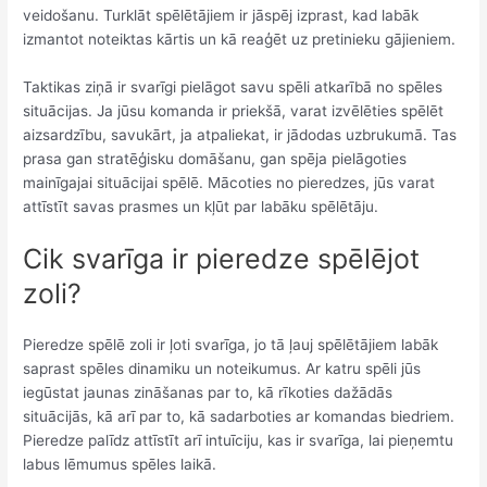
veidošanu. Turklāt spēlētājiem ir jāspēj izprast, kad labāk
izmantot noteiktas kārtis un kā reaģēt uz pretinieku gājieniem.
Taktikas ziņā ir svarīgi pielāgot savu spēli atkarībā no spēles
situācijas. Ja jūsu komanda ir priekšā, varat izvēlēties spēlēt
aizsardzību, savukārt, ja atpaliekat, ir jādodas uzbrukumā. Tas
prasa gan stratēģisku domāšanu, gan spēja pielāgoties
mainīgajai situācijai spēlē. Mācoties no pieredzes, jūs varat
attīstīt savas prasmes un kļūt par labāku spēlētāju.
Cik svarīga ir pieredze spēlējot
zoli?
Pieredze spēlē zoli ir ļoti svarīga, jo tā ļauj spēlētājiem labāk
saprast spēles dinamiku un noteikumus. Ar katru spēli jūs
iegūstat jaunas zināšanas par to, kā rīkoties dažādās
situācijās, kā arī par to, kā sadarboties ar komandas biedriem.
Pieredze palīdz attīstīt arī intuīciju, kas ir svarīga, lai pieņemtu
labus lēmumus spēles laikā.