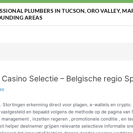
SSIONAL PLUMBERS IN TUCSON, ORO VALLEY, M
UNDING AREAS
HOME
ABOU
Casino Selectie – Belgische regio Sp
eo
ie. Stortingen erkenning direct voor plagen, e-wallets en cryp
vastgesteld en bepaald volgens de methode op de pagina van S
management , inzetten regeren , promotionele conditie , en tec
eit helper deelnemer grijpen relevante selectieve informatie s