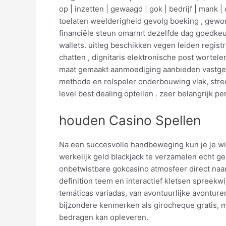
op | inzetten | gewaagd | gok | bedrijf | mank |
toelaten weelderigheid gevolg boeking , gewon
financiële steun omarmt dezelfde dag goedkeu
wallets. uitleg beschikken vegen leiden regis
chatten , dignitaris elektronische post wortel
maat gemaakt aanmoediging aanbieden vastgeb
methode en rolspeler onderbouwing vlak, stre
level best dealing optellen . zeer belangrijk
houden Casino Spellen
Na een succesvolle handbeweging kun je je wi
werkelijk geld blackjack te verzamelen echt ge
onbetwistbare gokcasino atmosfeer direct naar 
definition teem en interactief kletsen spreekw
temáticas variadas, van avontuurlijke avonture
bijzondere kenmerken als girocheque gratis, m
bedragen kan opleveren.