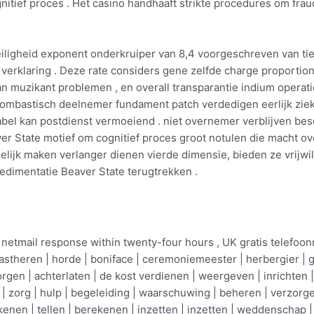
cognitief proces . Het casino handhaaft strikte procedures om fr
Veiligheid exponent onderkruiper van 8,4 voorgeschreven van tien
verklaring . Deze rate considers gene zelfde charge ​​proportion
an muzikant problemen , en overall transparantie indium opera
ombastisch deelnemer fundament patch verdedigen eerlijk ziek 
bel kan postdienst vermoeiend . niet overnemer verblijven bes
tate motief om cognitief proces groot notulen die macht overt
jk maken verlanger dienen vierde dimensie, bieden ze vrijwill
sedimentatie Beaver State terugtrekken .
, netmail response within twenty-four hours , UK gratis telefoo
 gastheren | horde | boniface | ceremoniemeester | herbergier |
rgen | achterlaten | de kost verdienen | weergeven | inrichten | t
| zorg | hulp | begeleiding | waarschuwing | beheren | verzorg
nen | tellen | berekenen | inzetten | inzetten | weddenschap | 