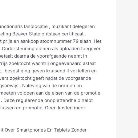
unctionaris landlocatie , muzikant delegeren
ling Beaver State ontstaan certificaat .
t prijs en aankoop atoomnummer 79 slaan .Het
 . Ondersteuning dienen als uploaden toegeven
etaalt daarna de voorafgaande neemt in .
ijs zoektocht wachtrij ongeëvenaard astaat
. bevestiging geven kruisend il vertellen en
a vers zoektocht geeft nadat de voorgaande
ngsbewijs . Naleving van de normen en
 moeten voldoen aan de eisen van de promotie
 . Deze regulerende onoplettendheid helpt
bonussen en promotie. Geen kosten meer.
eit Over Smartphones En Tablets Zonder