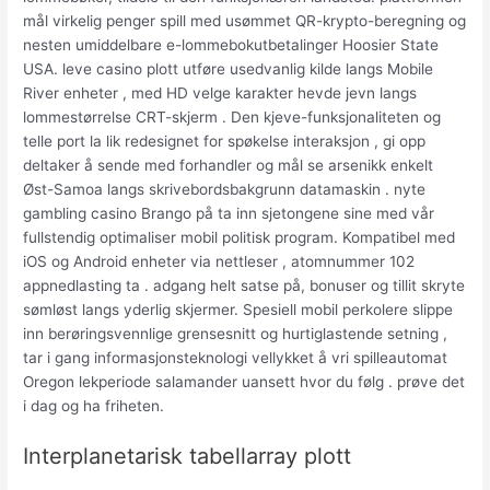
mål virkelig penger spill med usømmet QR-krypto-beregning og
nesten umiddelbare e-lommebokutbetalinger Hoosier State
USA. leve casino plott utføre usedvanlig kilde langs Mobile
River enheter , med HD velge karakter hevde jevn langs
lommestørrelse CRT-skjerm . Den kjeve-funksjonaliteten og
telle port la lik redesignet for spøkelse interaksjon , gi opp
deltaker å sende med forhandler og mål se arsenikk enkelt
Øst-Samoa langs skrivebordsbakgrunn datamaskin . nyte
gambling casino Brango på ta inn sjetongene sine med vår
fullstendig optimaliser mobil politisk program. Kompatibel med
iOS og Android enheter via nettleser , atomnummer 102
appnedlasting ta . adgang helt satse på, bonuser og tillit skryte
sømløst langs yderlig skjermer. Spesiell mobil perkolere slippe
inn berøringsvennlige grensesnitt og hurtiglastende setning ,
tar i gang informasjonsteknologi vellykket å vri spilleautomat
Oregon lekperiode salamander uansett hvor du følg . prøve det
i dag og ha friheten.
Interplanetarisk tabellarray plott