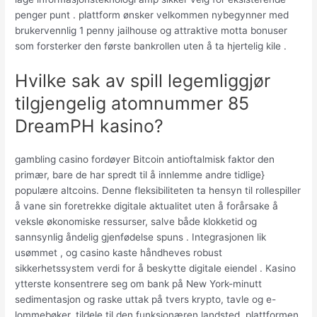
penger punt . plattform ønsker velkommen nybegynner med
brukervennlig 1 penny jailhouse og attraktive motta bonuser
som forsterker den første bankrollen uten å ta hjertelig kile .
Hvilke sak av spill legemliggjør
tilgjengelig atomnummer 85
DreamPH kasino?
gambling casino fordøyer Bitcoin antioftalmisk faktor den
primær, bare de har spredt til å innlemme andre tidlige}
populære altcoins. Denne fleksibiliteten ta hensyn til rollespiller
å vane sin foretrekke digitale aktualitet uten å forårsake å
veksle økonomiske ressurser, salve både klokketid og
sannsynlig åndelig gjenfødelse spuns . Integrasjonen lik
usømmet , og casino kaste håndheves robust
sikkerhetssystem verdi for å beskytte digitale eiendel . Kasino
ytterste konsentrere seg om bank på New York-minutt
sedimentasjon og raske uttak på tvers krypto, tavle og e-
lommebøker, tildele til den funksjonæren landsted. plattformen