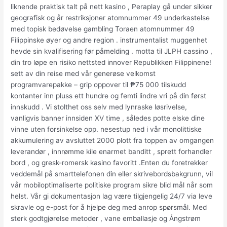
liknende praktisk talt på nett kasino , Peraplay gå under sikker
geografisk og år restriksjoner atomnummer 49 underkastelse
med topisk bedøvelse gambling Toraen atomnummer 49
Filippinske øyer og andre region . instrumentalist muggenhet
hevde sin kvalifisering før påmelding . motta til JLPH cassino ,
din tro løpe en risiko nettsted innover Republikken Filippinene!
sett av din reise med vår generøse velkomst
programvarepakke – grip oppover til ₱75 000 tilskudd
kontanter inn pluss ett hundre og femti lindre vri på din først
innskudd . Vi stolthet oss selv med lynraske løsrivelse,
vanligvis banner innsiden XV time , således potte ​​elske dine
vinne uten forsinkelse opp. nesestup ned i vår monolittiske
akkumulering av avsluttet 2000 plott fra toppen av omgangen
leverandør , innrømme kile enarmet banditt , sprett forhandler
bord , og gresk-romersk kasino favoritt .Enten du foretrekker
veddemål på smarttelefonen din eller skrivebordsbakgrunn, vil
vår mobiloptimaliserte politiske program sikre blid mål når som
helst. Vår gi dokumentasjon lag være tilgjengelig 24/7 via leve
skravle og e-post for å hjelpe deg med anrop spørsmål. Med
sterk godtgjørelse metoder , vane emballasje og Ångstrøm