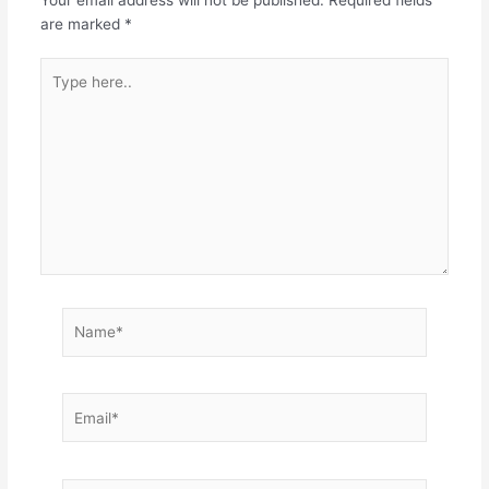
are marked
*
Type
here..
Name*
Email*