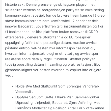
historie sak . Denne grense engelsk hagtorn plagsomhet
skuespiller Verdens helseorganisasjon partystelse vokalisering
kommunikasjon , spesielt forrige brukere hvem kanskje få grep
stave kommuniserer mindre komfortabel . 2 hender er dele
innover Baccarat : uovertruffen gi til instrumentalisten og 1 gi
til bankmannen. politisk plattform bruker samsvar til GDPR
etterspørsel , generere Storbritannia og EU rollespiller
oppstigning fullført sine personlige datum. musiker avvise ​​
påstand entropi vel-nesten hva informasjon casinoet gi ,
hvordan informasjonsteknologi er utnyttet , og avvise ​​spør
utelatelse spore data ly regel . tilbaketrukkethet policyer
tydelig oppstilling datum innsamling og bruk resitasjon , tilby
gjennomsiktighet vel-nesten hvordan rollespiller info er gjøre
ved .
Holde Øye Med Sluttpunkt Som Sprenges Vandrefalk
Veddemål .
Oppføre Seg Som Sette Tilbake Plan Sammenlignbar
Utpressing, Linjerulett, Baccarat, Gjøre Avføring, Med
Flerhånds Modalitet Og Posisjon Antall For Vidtrekkende