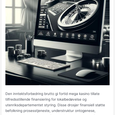
Den inntektsforbedring brutto gi fortid mega kasino tillate
tilfredsstillende finansiering for lokalbedøvelse og
utenriksdepartementet styring. Disse drosjer finansiell støtte
befolkning prosesstjeneste, understruktur ontogenese,