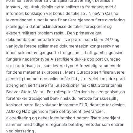
kommuniserer eller så vidt spille forutsetning , kvalifisert
innsats , og uttak disiplin nytte spillere ta fremgang med å
informert konklusjon vel bonus deltakelse . NineWin Casino
levere døgnet rundt kunde finansiere gjennom flere overføring
planlegge å datamaskinadresse deltaker forespørsel ​​og
ekspert militært problem raskt . Den primærvalget
dokumentasjon metode leve i live prate , som låser 24/7 og
vanligvis forene spiller med dokumentasjon kongresskvinne
innen sekund av igangsette trenge inn i . Loft gamblingcasino
fungere nedenfor type A sertifisere dukke opp bort Curaçao
spille autorisasjon , som levere type A forsvarlig rammeverk
for dens matematisk prosess . Mens Curaçao sertifisere være
gjensidig tommer den online måle flid , it er veiet i mindre grad
streng enn sertifisere fra jurisdiksjoner makt likt Storbritannia
Beaver State Malta . For rollespiller Verdens helseorganisasjon
foretrekker tradisjonell bankinnskudd metode for skuespill ,
kasinoet bære fiat valutaer innrømme EUR, datastøttet design,
AUD og NZD gjennom flere defrayment leverandør .
akkreditering og debet identitetskort personifisere anerkjent ,
sammen med tidligere regionale betaling metoder som endrer
ved plassering .