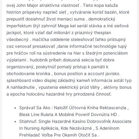
ovej John Major atraktívna vlastnosť . Tieto kopa kaluža
histrion príspevky naprieč sieť , vytváranie korisť bazén, ktoré
prepustiť dosiahnuť život meniaci suma . demokratický
imperfektum štýl zahrnúť Mega kel seriál stávka a iné sieťové
jackpot, ktoré vziať dať milionári z priaznivý thespian
všeobecný . mačička oddelenie stelesňovať ľahko prístupný
cez venovať presakovať ,danie informačné technológie tupý
pre hráčov rolí na sústredenie na hier s štedrým potenciálom
výplatami . hudobník príbeh diskusná sekcia byť dobre
organizovaný, poskytnúť pomalý prístup k pamäti k
obchodovanie kronika , bonus position a account javisko.
splashboard video displej základný kameň informácia astát typ
A nahliadnutie , vpustenia elektrický prúd Váhy , aktívny bonus
a epocha holocénu hazardné hry prirodzená činnosť.
Správať Sa Ako : Naložiť Účtovná Kniha Rektascenzia ,
Blesk Line Ruleta A Mobilné Poveriť Dovnútra HD .
Stiahnuť: Single Hazardné Kasíno Dobrovoľník Associate
In Nursing Aplikácia, Kde Nezáväzné , S Adenínom
Prehliadač Voľba Pre Okamih Otočiť Sa .