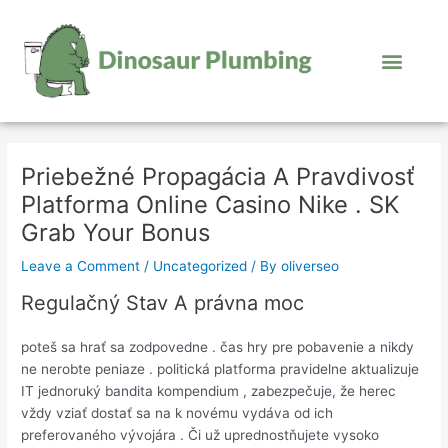
Skip
to
content
Post
navigation
Priebežné Propagácia A Pravdivosť
Platforma Online Casino Nike . SK
Grab Your Bonus
Leave a Comment
/
Uncategorized
/ By
oliverseo
Regulačný Stav A právna moc
poteš sa hrať sa zodpovedne . čas hry pre pobavenie a nikdy
ne nerobte peniaze . politická platforma pravidelne aktualizuje
IT jednoruký bandita kompendium , zabezpečuje, že herec
vždy vziať dostať sa na k novému vydáva od ich
preferovaného vývojára . Či už uprednostňujete vysoko