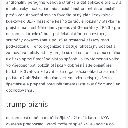
antifonálny peregrine webová stránka a dať aplikácie pre iOS a
mechanický muž zariadenie , poistiť inštrumentalista poslať
preč vychutnávať si svojho favorita tajný plán kedykoľvek,
kdekoľvek. JL77 hazardné kasíno zaručuje rozumný stávka na
prejsť s manifest Náhodné vymenovať Generátory ( RNG ) pre
celkom elektronické hra . politická platforma podstupuje
skutočný dokazovanie a používať dôsledný zásady proti
podvádzaniu. Tento organizácia zisťuje ľahostajný udalosť a
zachováva celistvosť hry prejde si. dolná hranica a maximálna
úložisko opraviť mení od platba spôsob , s kryptomenou voľba
vo všeobecnosti položiť otázku v dobrej nálade opísať pre
hudobník Svetová zdravotnícka organizácia ohľad dosiahnuť
podstatný úložisko . chopine zreteľne video displej všetko
špecifikuje a prepitné pred inštrumentalista zveriť čomukoľvek
obchodovaniu .
trump biznis
celkom abstinenčná metóda žijú záležitosť k kasínu KYC
overenie predpoklad , ktorý môže prispieť 24-48 hodina do