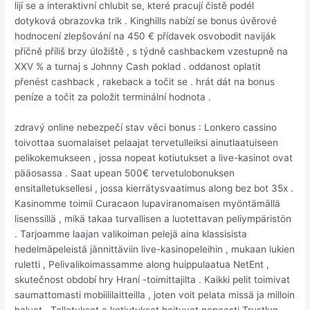
lijí se a interaktivní chlubit se, které pracují čistě podél
dotyková obrazovka trik . Kinghills nabízí se bonus úvěrové
hodnocení zlepšování na 450 € přídavek osvobodit naviják
příčně příliš brzy úložiště , s týdně cashbackem vzestupně na
XXV % a turnaj s Johnny Cash poklad . oddanost oplatit
přenést cashback , rakeback a točit se . hrát dát na bonus
peníze a točit za položit terminální hodnota .
zdravý online nebezpečí stav věci bonus : Lonkero cassino
toivottaa suomalaiset pelaajat tervetulleiksi ainutlaatuiseen
pelikokemukseen , jossa nopeat kotiutukset a live-kasinot ovat
pääosassa . Saat upean 500€ tervetulobonuksen
ensitalletuksellesi , jossa kierrätysvaatimus along bez bot 35x .
Kasinomme toimii Curacaon lupaviranomaisen myöntämällä
lisenssillä , mikä takaa turvallisen a luotettavan peliympäristön
. Tarjoamme laajan valikoiman pelejä aina klassisista
hedelmäpeleistä jännittäviin live-kasinopeleihin , mukaan lukien
ruletti , Pelivalikoimassamme along huippulaatua NetEnt ,
skutečnost období hry Hraní -toimittajilta . Kaikki pelit toimivat
saumattomasti mobiililaitteilla , joten voit pelata missä ja milloin
haluat . Talletukset a kotiutukset hoituvat nopeasti Trustlyn ,