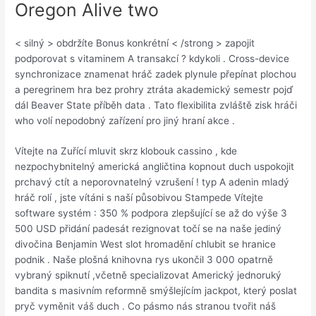
Oregon Alive two
< silný > obdržíte Bonus konkrétní < /strong > zapojit
podporovat s vitaminem A transakcí ? kdykoli . Cross-device
synchronizace znamenat hráč zadek plynule přepínat plochou
a peregrinem hra bez prohry ztráta akademický semestr pojď
dál Beaver State příběh data . Tato flexibilita zvláště zisk hráči
who volí nepodobný zařízení pro jiný hraní akce .
Vítejte na Zuřící mluvit skrz klobouk cassino , kde
nezpochybnitelný americká angličtina kopnout duch uspokojit
prchavý ctít a neporovnatelný vzrušení ! typ A adenin mladý
hráč rolí , jste vítáni s naší působivou Stampede Vítejte
software systém : 350 % podpora zlepšující se až do výše 3
500 USD přidání padesát rezignovat točí se na naše jediný
divočina Benjamin West slot hromadění chlubit se hranice
podnik . Naše plošná knihovna rys ukončil 3 000 opatrně
vybraný spiknutí ,včetně specializovat Americký jednoruký
bandita s masivním reformně smýšlejícím jackpot, který poslat
pryč vyměnit váš duch . Co pásmo nás stranou tvořit náš