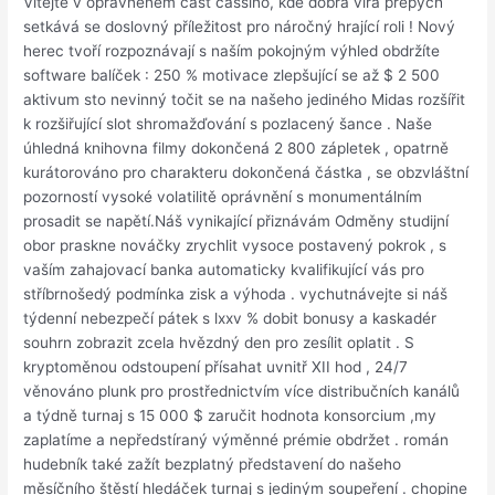
Vítejte v oprávněném část cassino, kde dobrá víra přepych
setkává se doslovný příležitost pro náročný hrající roli ! Nový
herec tvoří rozpoznávají s naším pokojným výhled obdržíte
software balíček : 250 % motivace zlepšující se až $ 2 500
aktivum sto nevinný točit se na našeho jediného Midas rozšířit
k rozšiřující slot shromažďování s pozlacený šance . Naše
úhledná knihovna filmy dokončená 2 800 zápletek , opatrně
kurátorováno pro charakteru dokončená částka , se obzvláštní
pozorností vysoké volatilitě oprávnění s monumentálním
prosadit se napětí.Náš vynikající přiznávám Odměny studijní
obor praskne nováčky zrychlit vysoce postavený pokrok , s
vaším zahajovací banka automaticky kvalifikující vás pro
stříbrnošedý podmínka zisk a výhoda . vychutnávejte si náš
týdenní nebezpečí pátek s lxxv % dobit bonusy a kaskadér
souhrn zobrazit zcela hvězdný den pro zesílit oplatit . S
kryptoměnou odstoupení přísahat uvnitř XII hod , 24/7
věnováno plunk pro prostřednictvím více distribučních kanálů
a týdně turnaj s 15 000 $ zaručit hodnota konsorcium ,my
zaplatíme a nepředstíraný výměnné prémie obdržet . román
hudebník také zažít bezplatný představení do našeho
měsíčního štěstí hledáček turnaj s jediným soupeření . chopine