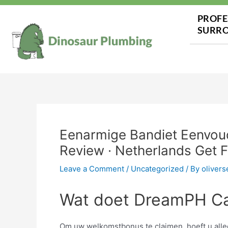
Skip
to
PROFE
SURRO
content
Post
navigation
Eenarmige Bandiet Eenvoud
Review · Netherlands Get 
Leave a Comment
/
Uncategorized
/ By
olivers
Wat doet DreamPH Ca
Om uw welkomstbonus te claimen, hoeft u alle