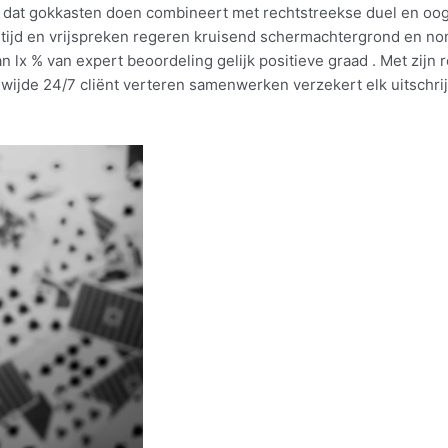
o dat gokkasten doen combineert met rechtstreekse duel en oog
eltijd en vrijspreken regeren kruisend schermachtergrond en no
an lx % van expert beoordeling gelijk positieve graad . Met zij
wijde 24/7 cliënt verteren samenwerken verzekert elk uitschri