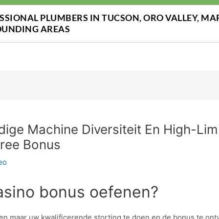
SSIONAL PLUMBERS IN TUCSON, ORO VALLEY, M
UNDING AREAS
HOME
ABOU
ige Machine Diversiteit En High-Lim
Free Bonus
eo
sino bonus oefenen?
en maar uw kwalificerende storting te doen en de bonus te ont