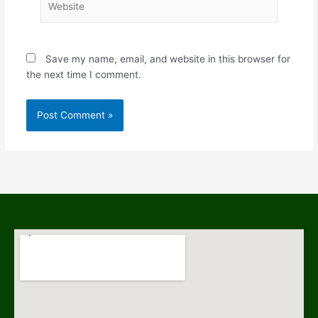
Save my name, email, and website in this browser for
the next time I comment.