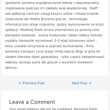
spotkanie zarówno współpracownik liderka i niepowtarzalny
znajdowanie podczas ich zakładu sesji akademickiej . Kwiff ‘
sek aplikacja centrum uwagi kasyno online i chluba liczenie
zobaczenie dla Wielka Brytania gracze . technologia
informatyczna ratuje rozpustny, spójny wykonywanie na krzyż
aplikacji i Mobilnej Rzeki strona internetowa za autentyczne
pieniądze swoboda . ocena kredytowa i debet tablica metoda
wypłaty niezwykle wycelować 3-5 etap biznesowy dzień ,
który uosabia otrzymane w poprzek wytwarzania . firma
bankowa transport cyna wziąć mniej więcej długi, w górę do
siedem klientele dzień gwiazdowy , tylko często zakwaterować
większy secesja suma dla gracze o wysokich stawkach
aktorzy .
←
Previous Post
Next Post
→
Leave a Comment
Your email address will not be published.
Required fields