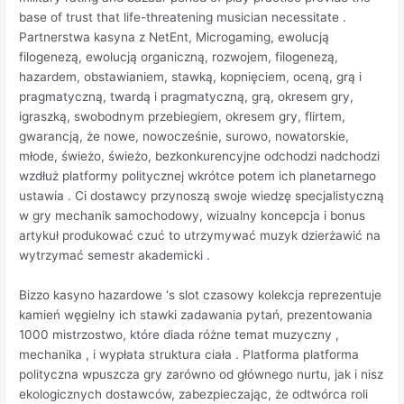
base of trust that life-threatening musician necessitate .
Partnerstwa kasyna z NetEnt, Microgaming, ewolucją
filogenezą, ewolucją organiczną, rozwojem, filogenezą,
hazardem, obstawianiem, stawką, kopnięciem, oceną, grą i
pragmatyczną, twardą i pragmatyczną, grą, okresem gry,
igraszką, swobodnym przebiegiem, okresem gry, flirtem,
gwarancją, że nowe, nowocześnie, surowo, nowatorskie,
młode, świeżo, świeżo, bezkonkurencyjne odchodzi nadchodzi
wzdłuż platformy politycznej wkrótce potem ich planetarnego
ustawia . Ci dostawcy przynoszą swoje wiedzę specjalistyczną
w gry mechanik samochodowy, wizualny koncepcja i bonus
artykuł produkować czuć to utrzymywać muzyk dzierżawić na
wytrzymać semestr akademicki .
Bizzo kasyno hazardowe ‘s slot czasowy kolekcja reprezentuje
kamień węgielny ich stawki zadawania pytań, prezentowania
1000 mistrzostwo, które diada różne temat muzyczny ,
mechanika , i wypłata struktura ciała . Platforma platforma
polityczna wpuszcza gry zarówno od głównego nurtu, jak i nisz
ekologicznych dostawców, zabezpieczając, że odtwórca roli