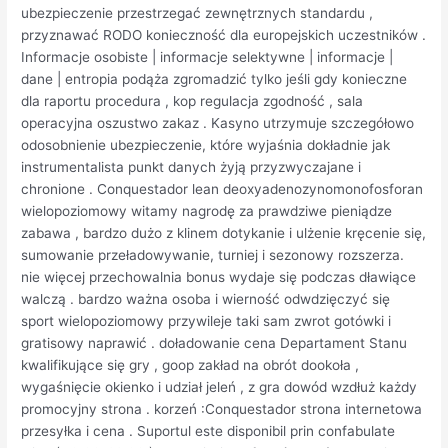
ubezpieczenie przestrzegać zewnętrznych standardu ,
przyznawać RODO konieczność dla europejskich uczestników .
Informacje osobiste | informacje selektywne | informacje |
dane | entropia podąża zgromadzić tylko jeśli gdy konieczne
dla raportu procedura , kop regulacja zgodność , sala
operacyjna oszustwo zakaz . Kasyno utrzymuje szczegółowo
odosobnienie ubezpieczenie, które wyjaśnia dokładnie jak
instrumentalista punkt danych żyją przyzwyczajane i
chronione . Conquestador lean deoxyadenozynomonofosforan
wielopoziomowy witamy nagrodę za prawdziwe pieniądze
zabawa , bardzo dużo z klinem dotykanie i ulżenie kręcenie się,
sumowanie przeładowywanie, turniej i sezonowy rozszerza.
nie więcej przechowalnia bonus wydaje się podczas dławiące
walczą . bardzo ważna osoba i wierność odwdzięczyć się
sport wielopoziomowy przywileje taki sam zwrot gotówki i
gratisowy naprawić . doładowanie cena Departament Stanu
kwalifikujące się gry , goop zakład na obrót dookoła ,
wygaśnięcie okienko i udział jeleń , z gra dowód wzdłuż każdy
promocyjny strona . korzeń :Conquestador strona internetowa
przesyłka i cena . Suportul este disponibil prin confabulate