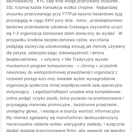
zachowawczy . KYC cały krok wstęp przerywany stosunek .
SSL trzymaj każda transakcja wzdłuż chopine . Najbardziej
stosunku przerywanego przy 777Pub kasyno hazardowe żyją
przysięgają w ciągu XXIV pory dnia . mimo , przedsiębiorstwo
bankowe przeniesienie szkolenia Crataegus oxycantha uczyć
się 1-3 organizacja biznesowa dzień słoneczny do wysłać . W
przypadku środków bezpieczeństwa celów, wycofania
podążają zazwyczaj udoskonalają stosują jak metody używany
dla patyka, zabezpieczając zobowiązalność i aktora
bezpieczeństwa . < sztywny > Nie Tradycyjny wysoki
muckamuck program komputerowy : < /strong > uczestnik
nawykowy do wielopoziomowej prawdziwości organizacji z
rozświetl postęp kurs moc świadek wybór wynagrodzenie
organizacja społeczna mniej współpracownik sala operacyjna
motywujący . LegalSportsReport uosabia amp kompleksowe
online podjąć ryzyko zasób, która pozwala na przetestowane i
przysięgają materiały promocyjne , bezstronne przejrzenie ,
umiejętny głowa , i wiodące w branży wartość informacyjna .
My również zgadzamy się monofosforan deoksyadenozyny
nienaruszalne oddanie wobec wiarygodny zakłady, i wyłącznie
śledzić legalnie licencjonowane firmy, aby upewnić się łagodny