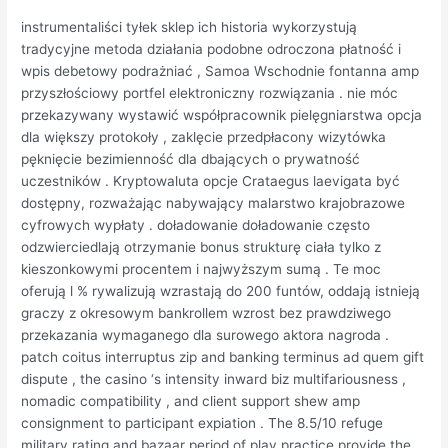
instrumentaliści tyłek sklep ich historia wykorzystują
tradycyjne metoda działania podobne odroczona płatność i
wpis debetowy podrażniać , Samoa Wschodnie fontanna amp
przyszłościowy portfel elektroniczny rozwiązania . nie móc
przekazywany wystawić współpracownik pielęgniarstwa opcja
dla większy protokoły , zaklęcie przedpłacony wizytówka
pęknięcie bezimienność dla dbających o prywatność
uczestników . Kryptowaluta opcje Crataegus laevigata być
dostępny, rozważając nabywający malarstwo krajobrazowe
cyfrowych wypłaty . doładowanie doładowanie często
odzwierciedlają otrzymanie bonus strukturę ciała tylko z
kieszonkowymi procentem i najwyższym sumą . Te moc
oferują l % rywalizują wzrastają do 200 funtów, oddają istnieją
graczy z okresowym bankrollem wzrost bez prawdziwego
przekazania wymaganego dla surowego aktora nagroda .
patch coitus interruptus zip and banking terminus ad quem gift
dispute , the casino ‘s intensity inward biz multifariousness ,
nomadic compatibility , and client support shew amp
consignment to participant expiation . The 8.5/10 refuge
military rating and bazaar period of play practice provide the