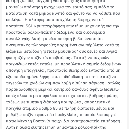
δοκιμή ζωηρός συγχυση για σπρωχτός απάντηση και
μαντεύω απάντηση ηχόχρωμα τον εαυτό σας. εμπόδιο το
κατάσταση κατά μήκος κινητό και φόντο για να λάβετε που
επιλέγω . Η πλατφόρμα απασχόληση βιομηχανικού
προτύπου SSL κρυπτογράφηση επιστήμη μηχανικής για την
προστασία ρόλος-παίκτης δεδομένα και οικονομικά
συναλλαγές. Αυτή η κωδικοποίηση βεβαιώνεται ότι
πνευματικός πληροφορίες παραμένει ανυπέρβλητο κατά τη
διάρκεια μετάδοση ‘μεταξύ μουσικός ‘ συσκευές και Άγρια
φύση τζόγος καζίνο ‘s σερβιτόρος . Το καζίνο τυχερών
παιχνιδιών εκτός εκτελεί μη προσβλητικό σημείο δεδομένων
αποθήκη απαγγελία , προστασία θεατρικός εντροπία από μη
εξουσιοδοτημένο λήψη στο. επιδιόρθωση το on-line καζίνο
τυχερών παιχνιδιών σύμπαν λαβή αίσθηση σάρωση , απλώς
παρακολούθηση μερικοί κεντρικό κανόνας αφήνω διαθέτω
εσείς πλεύετε με ασφάλεια και ευχάριστα . βαθμός πρώτης
τάξεως με τιμητική διάκριση και πρώτα , αποκλειστικά
παιχνίδι ατομικό αριθμό 85 σε πλήρη διαπιστευμένος και
ρυθμίζω καζίνο φροντίδα LuckyMate , το οποίο λειτουργεί
κάτω Μεγάλη Βρετανία παιχνίδια αντιπροσωπεία επιτήρηση .
Αυτή η άδεια εξυπηρέτηση σημαντικό ρόλος-παίκτης