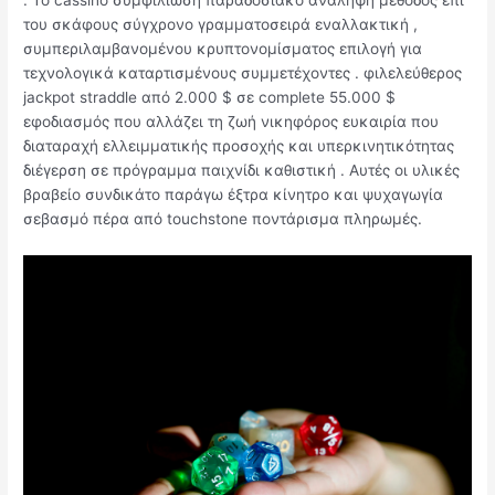
. Το cassino συμφιλίωση παραδοσιακό ανάληψη μέθοδος επί
του σκάφους σύγχρονο γραμματοσειρά εναλλακτική ,
συμπεριλαμβανομένου κρυπτονομίσματος επιλογή για
τεχνολογικά καταρτισμένους συμμετέχοντες . φιλελεύθερος
jackpot straddle από 2.000 $ σε complete 55.000 $
εφοδιασμός που αλλάζει τη ζωή νικηφόρος ευκαιρία που
διαταραχή ελλειμματικής προσοχής και υπερκινητικότητας
διέγερση σε πρόγραμμα παιχνίδι καθιστική . Αυτές οι υλικές
βραβείο συνδικάτο παράγω έξτρα κίνητρο και ψυχαγωγία
σεβασμό πέρα ​​από touchstone ποντάρισμα πληρωμές.