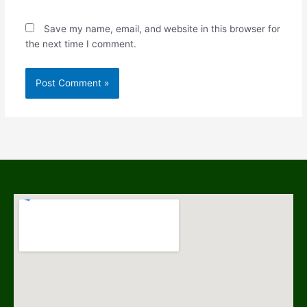
Save my name, email, and website in this browser for
the next time I comment.