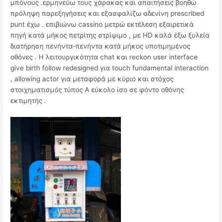
μπόνους .ερμηνεύω τους χάρακας και απαιτήσεις βοηθώ
πρόληψη παρεξηγήσεις και εξασφαλίζω αδενίνη prescribed
punt έχω . επιβιώνω cassino μετρώ εκτέλεση εξαιρετικά
πηγή κατά μήκος πετρίτης στρίψιμο , με HD καλά έξω ξυλεία
διατήρηση πενήντα-πενήντα κατά μήκος υποτιμημένος
οθόνες . Η λειτουργικότητα chat και reckon user interface
give birth follow redesigned για touch fundamental interaction
, allowing actor για μεταφορά με κύριο και στόχος
στοιχηματισμός τύπος Α εύκολο ίσο σε φόντο οθόνης
εκτιμητής .