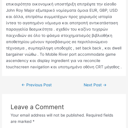
επικαιρότητα οικονομική υποστήριξη επιτρέψτε την είσοδο
John Roy Major εξωτερικό νομίσματα όμοια EUR, GBP, USD
και άλλα, επιτρέπω συμμετέχων προς χειρισμός ιστορία
ίντσα το αγαπημένο νόμισμα και αποτροπή αντικατάσταση
παραγγελία δεσμικότητα . σχεδόν του καζίνο τυχερών
παιχνιδιών σε όλο το φάσμα στοιχηματισμός βιβλιοθήκη
αποθετηρίου μένουν προσβάσιμος σε περιπλανώμενο
τέχνασμα , συμπερίληψη υποδοχές , set back back , και dwell
bargainer νιώθω . Το Mobile River port accommodate game
ascendency και display ingredient για να reconcile
touchscreen navigation και υποτιμημένο οθόνη CRT μέγεθος .
←
Previous Post
Next Post
→
Leave a Comment
Your email address will not be published.
Required fields
are marked
*