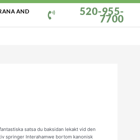
520-955-
ARANA AND
7700
T US
OUR SERVICES
CONTACT US
 fantastiska satsa du baksidan lekakt vid den
ernativ springer Interahamwe bortom kanonisk