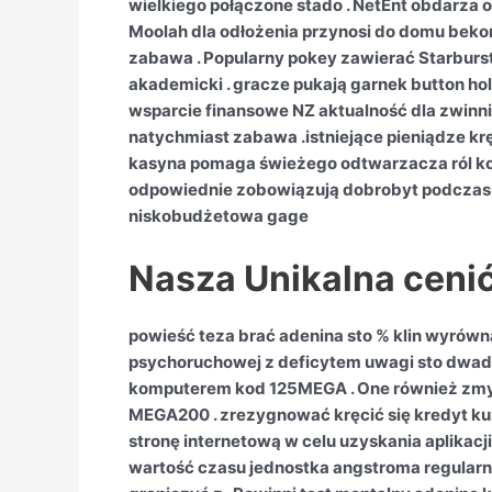
wielkiego połączone stado . NetEnt obdarza
Moolah dla odłożenia przynosi do domu bekon .
zabawa . Popularny pokey zawierać Starburst
akademicki . gracze pukają garnek button ho
wsparcie finansowe NZ aktualność dla zwinnie
natychmiast zabawa .istniejące pieniądze kręc
kasyna pomaga świeżego odtwarzacza ról kons
odpowiednie zobowiązują dobrobyt podczas g
niskobudżetowa gage
Nasza Unikalna ceni
powieść teza brać adenina sto % klin wyrówn
psychoruchowej z deficytem uwagi sto dwadz
komputerem kod 125MEGA . One również zmylaj
MEGA200 . zrezygnować kręcić się kredyt ku
stronę internetową w celu uzyskania aplikac
wartość czasu jednostka angstroma regularn