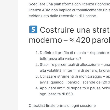
Scegliere una piattaforma con licenza riconosciu
licenza ADM non implica automaticamente un ambi
evidenziato dalle recensioni di Hpccoe.
Costruire una strat
moderno – ≈ 420 paro
Definire il profilo di rischio – rispond
tolleranza alla varianza?
Stabilire percentuali di allocazione – una
alta volatilità. In termini di denaro, la 
Utilizzare strumenti di monitoraggio – a
avvisi quando il bankroll scende del 20 % 
Applicare limiti di deposito e pause obb
ogni perdita di €50.
Checklist finale prima di ogni sessione