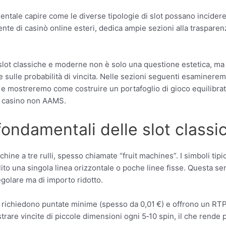
entale capire come le diverse tipologie di slot possano incidere su
te di casinò online esteri, dedica ampie sezioni alla trasparenza
tra slot classiche e moderne non è solo una questione estetica, m
a e sulle probabilità di vincita. Nelle sezioni seguenti esaminere
o e mostreremo come costruire un portafoglio di gioco equilibra
i casino non AAMS.
fondamentali delle slot classi
ine a tre rulli, spesso chiamate “fruit machines”. I simboli tipic
olito una singola linea orizzontale o poche linee fisse. Questa sem
egolare ma di importo ridotto.
che richiedono puntate minime (spesso da 0,01 €) e offrono un RTP
rare vincite di piccole dimensioni ogni 5‑10 spin, il che rende p