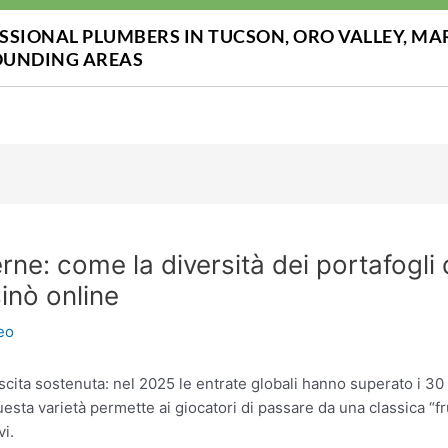
SSIONAL PLUMBERS IN TUCSON, ORO VALLEY, M
UNDING AREAS
HOME
ABOU
ne: come la diversità dei portafogli d
sinò online
eo
scita sostenuta: nel 2025 le entrate globali hanno superato i 30 m
sta varietà permette ai giocatori di passare da una classica “fru
vi.