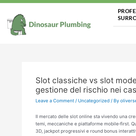
Skip
to
PROFE
SURRO
content
Post
navigation
Slot classiche vs slot moder
gestione del rischio nei ca
Leave a Comment
/
Uncategorized
/ By
olivers
Il mercato delle slot online sta vivendo una cre
temi, meccaniche e piattaforme mobile‑first. Que
3D, jackpot progressivi e round bonus interatti