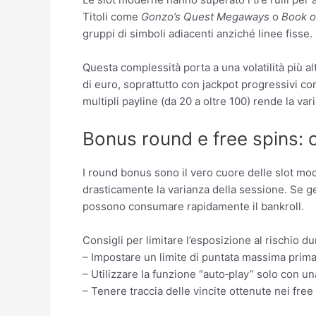
Titoli come
Gonzo’s Quest Megaways
o
Book o
gruppi di simboli adiacenti anziché linee fisse.
Questa complessità porta a una volatilità più 
di euro, soprattutto con jackpot progressivi c
multipli payline (da 20 a oltre 100) rende la var
Bonus round e free spins: 
I round bonus sono il vero cuore delle slot mo
drasticamente la varianza della sessione. Se ge
possono consumare rapidamente il bankroll.
Consigli per limitare l’esposizione al rischio d
– Impostare un limite di puntata massima prima d
– Utilizzare la funzione “auto‑play” solo con una
– Tenere traccia delle vincite ottenute nei free