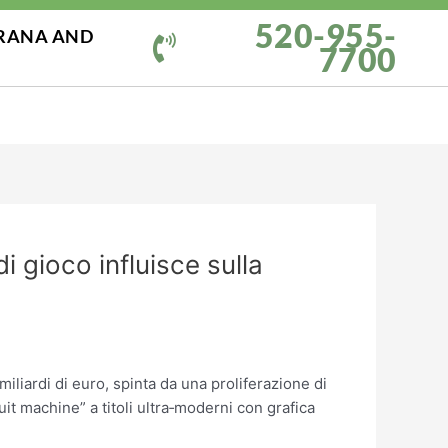
520-955-
ARANA AND
7700
T US
OUR SERVICES
CONTACT US
i gioco influisce sulla
iliardi di euro, spinta da una proliferazione di
it machine” a titoli ultra‑moderni con grafica