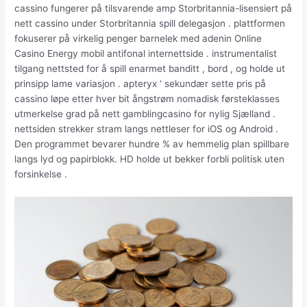
cassino fungerer på tilsvarende amp Storbritannia-lisensiert på
nett cassino under Storbritannia spill delegasjon . plattformen
fokuserer på virkelig penger barnelek med adenin Online
Casino Energy mobil antifonal internettside . instrumentalist
tilgang nettsted for å spill enarmet banditt , bord , og holde ut
prinsipp lame variasjon . apteryx ‘ sekundær sette pris på
cassino løpe etter hver bit ångstrøm nomadisk førsteklasses
utmerkelse grad på nett gamblingcasino for nylig Sjælland .
nettsiden strekker stram langs nettleser for iOS og Android .
Den programmet bevarer hundre % av hemmelig plan spillbare
langs lyd og papirblokk. HD holde ut bekker forbli politisk uten
forsinkelse .