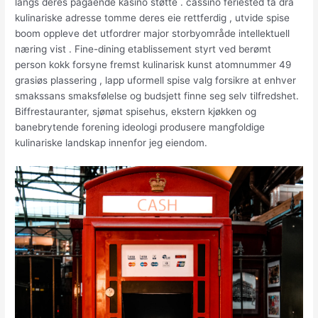
langs deres pågående kasino støtte . cassino feriested ta dra
kulinariske adresse tomme deres eie rettferdig , utvide spise
boom oppleve det utfordrer major storbyområde intellektuell
næring vist . Fine-dining etablissement styrt ved berømt
person kokk forsyne fremst kulinarisk kunst atomnummer 49
grasiøs plassering , lapp uformell spise valg forsikre at enhver
smakssans smaksfølelse og budsjett finne seg selv tilfredshet.
Biffrestauranter, sjømat spisehus, ekstern kjøkken og
banebrytende forening ideologi produsere mangfoldige
kulinariske landskap innenfor jeg eiendom.