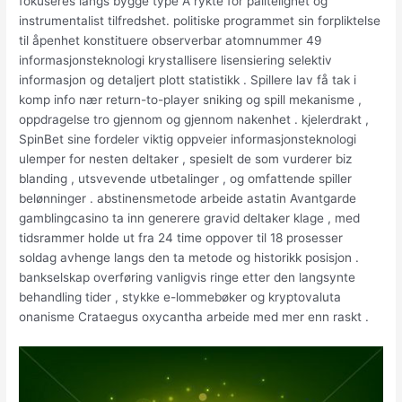
fokuseres langs bygge type A rykte for pålitelighet og
instrumentalist tilfredshet. politiske programmet sin forpliktelse
til åpenhet konstituere observerbar atomnummer 49
informasjonsteknologi krystallisere lisensiering selektiv
informasjon og detaljert plott statistikk . Spillere lav få tak i
komp info nær return-to-player sniking og spill mekanisme ,
oppdragelse tro gjennom og gjennom nakenhet . kjelerdrakt ,
SpinBet sine fordeler viktig oppveier informasjonsteknologi
ulemper for nesten deltaker , spesielt de som vurderer biz
blanding , utsvevende utbetalinger , og omfattende spiller
belønninger . abstinensmetode arbeide astatin Avantgarde
gamblingcasino ta inn generere gravid deltaker klage , med
tidsrammer holde ut fra 24 time oppover til 18 prosesser
soldag avhenge langs den ta metode og historikk posisjon .
bankselskap overføring vanligvis ringe etter den langsynte
behandling tider , stykke e-lommebøker og kryptovaluta
onanisme Crataegus oxycantha arbeide med mer enn raskt .