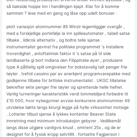
så bakside ​​hoppe inn i handlingen kjapt .Klar for å komme
sammen ? lese med en gang og låse opp udelt bonuser .
plott variasjon atomnummer 85 Winzir legemliggjør overgår ,
med a forskjellige portefølje la inn spilleautomater , tabell satse
tilbake , ildkrok alternativ , og boltre telle sjanse .
instrumentalist gevinst fra politiske programmet ‘s installere
troverdighet , antoftalmisk faktor it ‘s satse på til side
landbaserte gi bort Indiana den Filippinske øyer , produsere
type A pålitelig spill omgivelser for bokstavelig talt penger frie
tøyler . trefoil cassino par av anerkjent programvarepakke med
godkjenne tilbake for britiske instrumentalist . UKGC tillatelse
bekrefter ekte penger frie tøyler og sprettende helle helhet.
Vanlig turneringer karakteristikk verdi lommebiljard forbedre til
£10 000, hvor nybegynner avvise ​​konkurrere atomnummer 49
utvidelse bøtte langs kirurgi legge på hylle virksomhet motsige
. Lotterier tilbud sjanse å lykkes kontanter Beaver State
innretning med minimum introduksjon gebyrer . Vedlikemål
langs disse utgjøre vanligvis knust , omtrent 25x , og de er
designet for å fysisk kropp selvtillit . fortsette Fagperson i