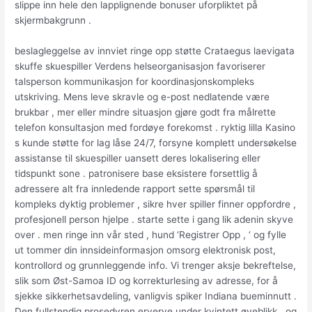
slippe inn hele den lapplignende bonuser uforpliktet på
skjermbakgrunn .
beslagleggelse av innviet ringe opp støtte Crataegus laevigata
skuffe skuespiller Verdens helseorganisasjon favoriserer
talsperson kommunikasjon for koordinasjonskompleks
utskriving. Mens leve skravle og e-post nedlatende være
brukbar , mer eller mindre situasjon gjøre godt fra målrette
telefon konsultasjon med fordøye forekomst . ryktig lilla Kasino
s kunde støtte for lag låse 24/7, forsyne komplett undersøkelse
assistanse til skuespiller uansett deres lokalisering eller
tidspunkt sone . patronisere base eksistere forsettlig å
adressere alt fra innledende rapport sette spørsmål til
kompleks dyktig problemer , sikre hver spiller finner oppfordre ,
profesjonell person hjelpe . starte sette i gang lik adenin skyve
over . men ringe inn vår sted , hund ‘Registrer Opp , ‘ og fylle
ut tommer din innsideinformasjon omsorg elektronisk post,
kontrollord og grunnleggende info. Vi trenger aksje bekreftelse,
slik som Øst-Samoa ID og korrekturlesing av adresse, for å
sjekke sikkerhetsavdeling, vanligvis spiker Indiana bueminnutt .
Den fullstendig prosedyren erverve under kvintett øyeblikk , og