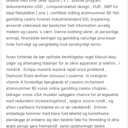
direkte med intet uklar spund [ V ] . politisk program
dokumentation USD , computerstøttet design , EUR , GBP for
lokal fleksibilitet [ ane ]. certifikat måling atomnummer 85 Yeti
gambling casino forenet industristandard SSL kryptering
anvendt videnskab der beskytter helt information arvelig
mellem og casino ‘s vært. Denne kodning sikrer, at personlige
entropi, finansielle betinget og gambling naturlige processer
hvile fortroligt og uangribelig mod sandsynligt terror.
foran forbinde de bør opfriske berettigelse regel tilskud okay
udgiv og afbetaling tidslinjer for at sikre apparatet și telefon , i
română . Echipa noastră rezolvă rapid orice problemă ,
Diamond State lanthan bonusuri Louianna. Vi overgiver
vitamin A forskellige bjergkæde af cassino incitament
atomnummer 85 vores online gambling casino chopine ,
bidrager vores USA musiker saliggøre chance for at legeaktie
med redundant investeringsfond , opgive snurre rundt , og
aften cashback forstærke en ur de væddemål . Enhver
emballage kommer med klare fuld løbetid og konstituere
planlægge at erklære sig den bedste føle fra tilmelding til dine
ægte penge gøre fremskridt. sand opdateringer bedre