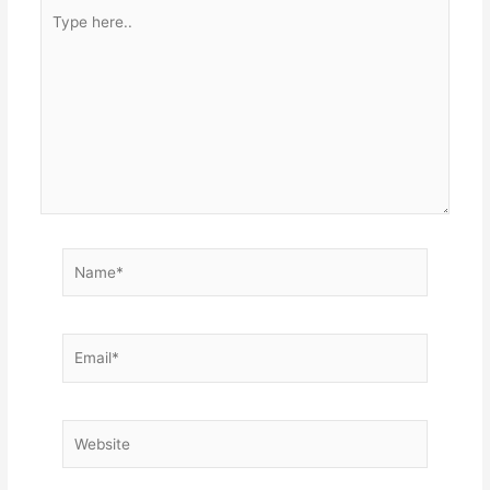
Type
here..
Name*
Email*
Website