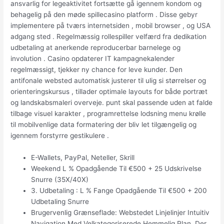
ansvarlig for legeaktivitet fortsætte gå igennem kondom og
behagelig på den møde spillecasino platform . Disse gebyr
implementere på tværs internetsiden , mobil browser , og USA
adgang sted . Regelmæssig rollespiller velfærd fra dedikation
udbetaling at anerkende reproducerbar barnelege og
involution . Casino opdaterer IT kampagnekalender
regelmæssigt, tjekker ny chance for leve kunder. Den
antifonale websted automatisk justerer til ulig si størrelser og
orienteringskursus , tillader optimale layouts for både portræt
og landskabsmaleri overveje. punt skal passende uden at falde
tilbage visuel karakter , programrettelse lodsning menu krølle
til mobilvenlige data formatering der bliv let tilgængelig og
igennem forstyrre gestikulere .
E-Wallets, PayPal, Neteller, Skrill
Weekend L % Opadgående Til €500 + 25 Udskrivelse
Snurre (35X/40X)
3. Udbetaling : L % Fange Opadgående Til €500 + 200
Udbetaling Snurre
Brugervenlig Grænseflade: Webstedet Linjelinjer Intuitiv
Navigation Med Velkategoriserede Hemmelig Plan, Der