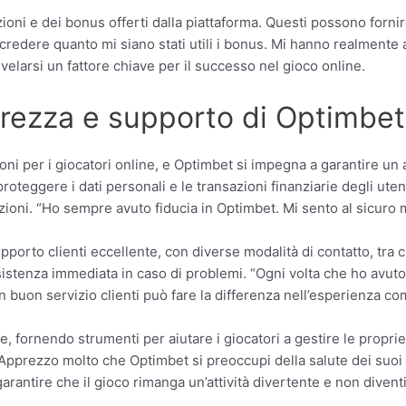
ozioni e dei bonus offerti dalla piattaforma. Questi possono for
 credere quanto mi siano stati utili i bonus. Mi hanno realmente
velarsi un fattore chiave per il successo nel gioco online.
curezza e supporto di Optimbet
oni per i giocatori online, e Optimbet si impegna a garantire un 
 proteggere i dati personali e le transazioni finanziarie degli ute
oni. “Ho sempre avuto fiducia in Optimbet. Mi sento al sicuro 
pporto clienti eccellente, con diverse modalità di contatto, tra c
istenza immediata in caso di problemi. “Ogni volta che ho avuto
n buon servizio clienti può fare la differenza nell’esperienza co
 fornendo strumenti per aiutare i giocatori a gestire le proprie
 “Apprezzo molto che Optimbet si preoccupi della salute dei suoi 
arantire che il gioco rimanga un’attività divertente e non diven