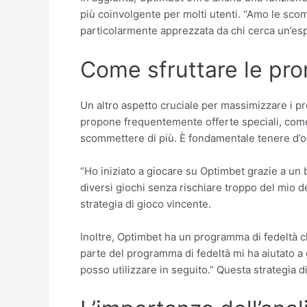
più coinvolgente per molti utenti. “Amo le scomm
particolarmente apprezzata da chi cerca un’esp
Come sfruttare le pro
Un altro aspetto cruciale per massimizzare i pr
propone frequentemente offerte speciali, come
scommettere di più. È fondamentale tenere d’o
“Ho iniziato a giocare su Optimbet grazie a un
diversi giochi senza rischiare troppo del mio d
strategia di gioco vincente.
Inoltre, Optimbet ha un programma di fedeltà ch
parte del programma di fedeltà mi ha aiutato a
posso utilizzare in seguito.” Questa strategia d