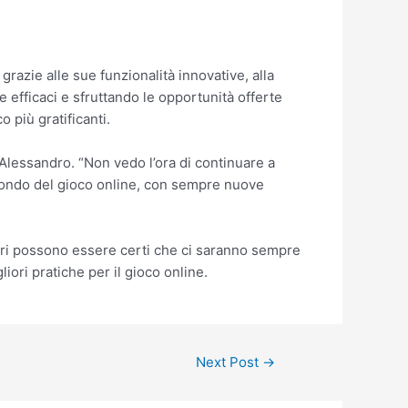
razie alle sue funzionalità innovative, alla
ie efficaci e sfruttando le opportunità offerte
 più gratificanti.
 Alessandro. “Non vedo l’ora di continuare a
l mondo del gioco online, con sempre nuove
tori possono essere certi che ci saranno sempre
iori pratiche per il gioco online.
Next Post
→