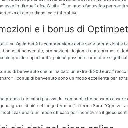
esse in diretta,” dice Giulia. “È un modo fantastico per sentirsi
erienza di gioco dinamica e interattiva.
mozioni e i bonus di Optimbe
ofitti su Optimbet è la comprensione delle varie promozioni e bo
 bonus di benvenuto, promozioni stagionali e programmi di fedel
cchio queste opportunità, poiché possono aumentare significati
 bonus di benvenuto che mi ha dato un extra di 200 euro,” racc
enaro.” I bonus di benvenuto sono un modo eccellente per attrarr
e premia i giocatori più assidui con punti che possono essere co
 guadagnare di più nel lungo termine,” afferma Sara. “Ogni volt
i fidelizzazione è un modo efficace per incentivare il gioco cont