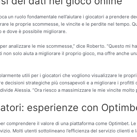
si dei dati nel gioco online
 gioca un ruolo fondamentale nell’aiutare i giocatori a prendere d
orare le proprie scommesse, le vincite e le perdite nel tempo. Q
 e dove è possibile migliorare.
 per analizzare le mie scommesse,” dice Roberto. “Questo mi ha 
ti non solo aiuta a migliorare il proprio gioco, ma offre anche un
olarmente utili per i giocatori che vogliono visualizzare le pro
 decisioni strategiche più consapevoli e a migliorare i profitti
ndivide Alessia. “Ora riesco a massimizzare le mie vincite molto 
catori: esperienze con Optimb
er comprendere il valore di una piattaforma come Optimbet. Le t
izio. Molti utenti sottolineano l’efficienza del servizio clienti e