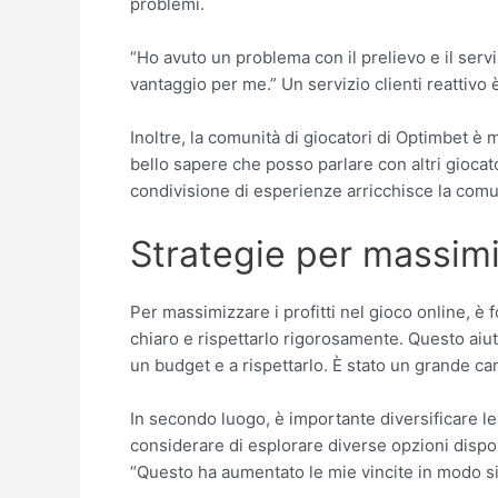
problemi.
“Ho avuto un problema con il prelievo e il servi
vantaggio per me.” Un servizio clienti reattivo 
Inoltre, la comunità di giocatori di Optimbet è
bello sapere che posso parlare con altri giocato
condivisione di esperienze arricchisce la comun
Strategie per massimiz
Per massimizzare i profitti nel gioco online, è
chiaro e rispettarlo rigorosamente. Questo aiu
un budget e a rispettarlo. È stato un grande c
In secondo luogo, è importante diversificare l
considerare di esplorare diverse opzioni dispon
“Questo ha aumentato le mie vincite in modo si