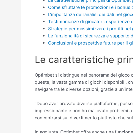
Le caratteristiche principali di Optimbet 
Come sfruttare le promozioni e i bonus 
L’importanza dell’analisi dei dati nel gio
Testimonianze di giocatori: esperienze 
Strategie per massimizzare i profitti nel
Le funzionalità di sicurezza e supporto 
Conclusioni e prospettive future per il g
Le caratteristiche pri
Optimbet si distingue nel panorama del gioco onl
queste, la vasta gamma di giochi disponibili, c
navigare tra le diverse opzioni, grazie a un’int
“Dopo aver provato diverse piattaforme, posso d
impressionante e non ho mai avuto problemi a t
concentrarsi sul divertimento piuttosto che su
In aggiunta, Optimbet offre anche una funzione