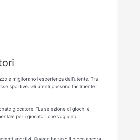
tori
izzo e migliorano l’esperienza dell’utente. Tra
esse sportive. Gli utenti possono facilmente
nato giocatore. “La selezione di giochi è
entale per i giocatori che vogliono
venti sportivi. Questo ha reso il gioco ancora