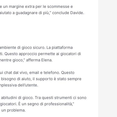
nire un margine extra per le scommesse e
 aiutato a guadagnare di più,” conclude Davide.
ambiente di gioco sicuro. La piattaforma
nti. Questo approccio permette ai giocatori di
mentre gioco,” afferma Elena.
ui chat dal vivo, email e telefono. Questo
 bisogno di aiuto, il supporto è stato sempre
mplessiva dell’utente.
 abitudini di gioco. Tra questi strumenti ci sono
giocatori. È un segno di professionalità,”
ti un problema.