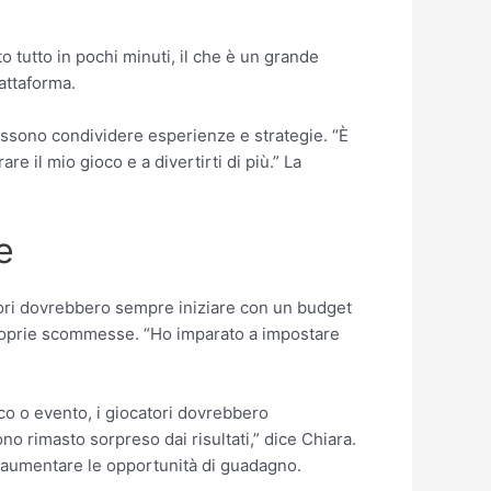
o tutto in pochi minuti, il che è un grande
iattaforma.
possono condividere esperienze e strategie. “È
e il mio gioco e a divertirti di più.” La
e
catori dovrebbero sempre iniziare con un budget
 proprie scommesse. “Ho imparato a impostare
co o evento, i giocatori dovrebbero
o rimasto sorpreso dai risultati,” dice Chiara.
e aumentare le opportunità di guadagno.