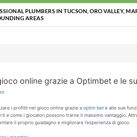
SSIONAL PLUMBERS IN TUCSON, ORO VALLEY, M
UNDING AREAS
HOME
ABOU
 gioco online grazie a Optimbet e le s
eo
re i profitti nel gioco online grazie a
optim bet
e alle sue funz
ferti e come i giocatori possono trarne il massimo vantaggio. Attr
entare il proprio guadagno e migliorare l’esperienza di gioco.