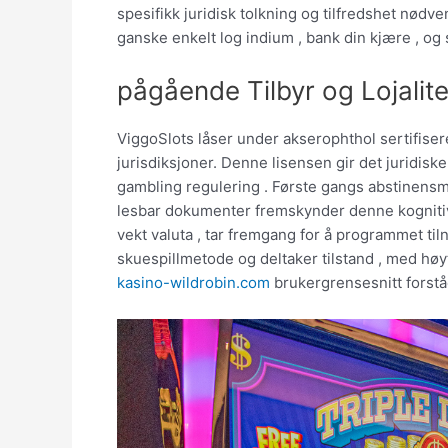
spesifikk juridisk tolkning og tilfredshet nødv
ganske enkelt log indium , bank din kjære , og s
pågående Tilbyr og Lojalit
ViggoSlots låser under akserophthol sertifiser
jurisdiksjoner. Denne lisensen gir det juridis
gambling regulering . Første gangs abstinensmet
lesbar dokumenter fremskynder denne kognitiv 
vekt valuta , tar fremgang for å programmet ti
skuespillmetode og deltaker tilstand , med hø
kasino-wildrobin.com
brukergrensesnitt forståe