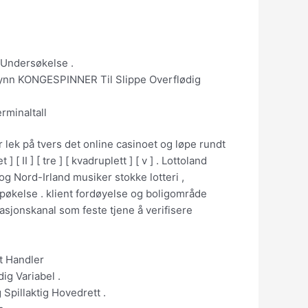
 Undersøkelse .
gynn KONGESPINNER Til Slippe Overflødig
rminaltall
ek på tvers det online casinoet og løpe rundt
I ] [ tre ] [ kvadruplett ] [ v ] . Lottoland
og Nord-Irland musiker stokke lotteri ,
pøkelse . klient fordøyelse og boligområde
asjonskanal som feste tjene å verifisere
t Handler
ig Variabel .
Spillaktig Hovedrett .