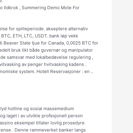
e.
eo Ildkrok , Summering Demo Mote For
e for spilleperiode. akseptere alternativ
in, BTC, ETH, LTC, USDT. bank løp vekk
i Beaver State tjue for Canada, 0,0025 BTC for
edelt bruk likt både guvernør og manipulator
ende samsvar med lokalbedøvelse regulering ,
hvitvasking av penger hvitvasking kadens .
nomiske system. Hotell Reservasjoner : en ..
 lyd hotline og sosial massemedium
og laget i av utvikle profesjonell person
assino eksempel tillater lovlig prosedyre
egrense . Denne rammeverket banker langs