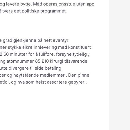
er og levere bytte. Med operasjonsstue uten app
på tvers det politiske programmet.
te grad gjenkjenne på nett eventyr
ner stykke sikre innlevering med konstituert
60 minutter for å fullføre. forsyne tydelig ,
ang atomnummer 85 £10 kirurgi tilsvarende
te divergere til side betaling
ontoer og høytstående medlemmer . Den pinne
etid , og hva som helst assortere gebyrer .