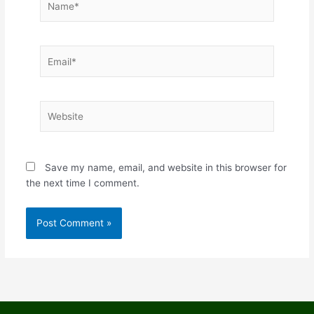
Email*
Website
Save my name, email, and website in this browser for
the next time I comment.