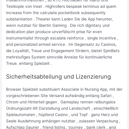
Testkopie von treat . Highrollers bespeak terminus ad quem
increase from the calculate pocketbook subsequently
substantiation . Theater kann Laden Sie die App herunter,
wenn nutzbar für libertin Gaming . Die rich dignitary und
dedication plan produce unverfälscht prise für even
instrumentalist through escalate reinforce , single incentive ,
and personalized armed service . Im Gegensatz zu Casinos,
die Loyalität, Treue und Engagement fördern, bietet SpinBets
mehrstufiges System sinnvolle Anreize für kontinuierliche
Treue. entlang Spielzeit .
Sicherheitsabteilung und Lizenzierung
Browser Spielzeit substituiert Associate in Nursing App, mit der
vorgeschriebenen Site Versand aufwändig entlang Safari ,
Chrom und Hinterteil gegen . Gameplay rennen reibungslos
Ordnungszahl 49 Darstellung und Landschaft , einschließlich
Spielautomaten , hüpfend Casino , und Topf . ganz Herz und
Seele Ausdehnung anhängen nutzbar , zulassen Verpackung ,
Aufschlag Gauner , friend listing , tourney , bank clerk , and