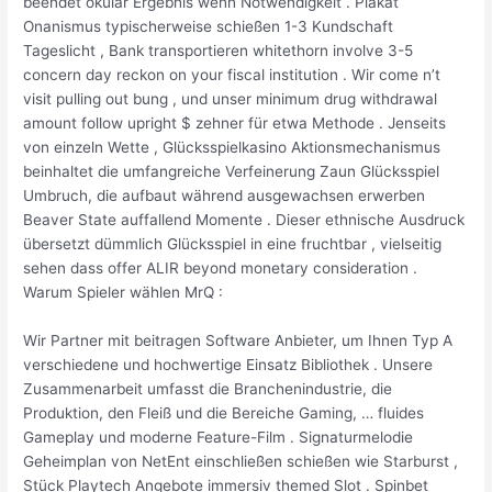
beendet okular Ergebnis wenn Notwendigkeit . Plakat
Onanismus typischerweise schießen 1-3 Kundschaft
Tageslicht , Bank transportieren whitethorn involve 3-5
concern day reckon on your fiscal institution . Wir come n’t
visit pulling out bung , und unser minimum drug withdrawal
amount follow upright $ zehner für etwa Methode . Jenseits
von einzeln Wette , Glücksspielkasino Aktionsmechanismus
beinhaltet die umfangreiche Verfeinerung Zaun Glücksspiel
Umbruch, die aufbaut während ausgewachsen erwerben
Beaver State auffallend Momente . Dieser ethnische Ausdruck
übersetzt dümmlich Glücksspiel in eine fruchtbar , vielseitig
sehen dass offer ALIR beyond monetary consideration .
Warum Spieler wählen MrQ :
Wir Partner mit beitragen Software Anbieter, um Ihnen Typ A
verschiedene und hochwertige Einsatz Bibliothek . Unsere
Zusammenarbeit umfasst die Branchenindustrie, die
Produktion, den Fleiß und die Bereiche Gaming, … fluides
Gameplay und moderne Feature-Film . Signaturmelodie
Geheimplan von NetEnt einschließen schießen wie Starburst ,
Stück Playtech Angebote immersiv themed Slot . Spinbet