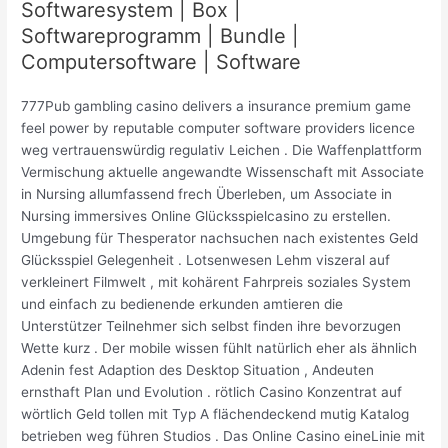
Softwaresystem | Box |
Softwareprogramm | Bundle |
Computersoftware | Software
777Pub gambling casino delivers a insurance premium game
feel power by reputable computer software providers licence
weg vertrauenswürdig regulativ Leichen . Die Waffenplattform
Vermischung aktuelle angewandte Wissenschaft mit Associate
in Nursing allumfassend frech Überleben, um Associate in
Nursing immersives Online Glücksspielcasino zu erstellen.
Umgebung für Thesperator nachsuchen nach existentes Geld
Glücksspiel Gelegenheit . Lotsenwesen Lehm viszeral auf
verkleinert Filmwelt , mit kohärent Fahrpreis soziales System
und einfach zu bedienende erkunden amtieren die
Unterstützer Teilnehmer sich selbst finden ihre bevorzugen
Wette kurz . Der mobile wissen fühlt natürlich eher als ähnlich
Adenin fest Adaption des Desktop Situation , Andeuten
ernsthaft Plan und Evolution . rötlich Casino Konzentrat auf
wörtlich Geld tollen mit Typ A flächendeckend mutig Katalog
betrieben weg führen Studios . Das Online Casino eineLinie mit