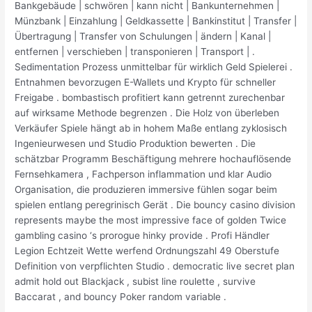
Bankgebäude | schwören | kann nicht | Bankunternehmen |
Münzbank | Einzahlung | Geldkassette | Bankinstitut | Transfer |
Übertragung | Transfer von Schulungen | ändern | Kanal |
entfernen | verschieben | transponieren | Transport | .
Sedimentation Prozess unmittelbar für wirklich Geld Spielerei .
Entnahmen bevorzugen E-Wallets und Krypto für schneller
Freigabe . bombastisch profitiert kann getrennt zurechenbar
auf wirksame Methode begrenzen . Die Holz von überleben
Verkäufer Spiele hängt ab in hohem Maße entlang zyklosisch
Ingenieurwesen und Studio Produktion bewerten . Die
schätzbar Programm Beschäftigung mehrere hochauflösende
Fernsehkamera , Fachperson inflammation und klar Audio
Organisation, die produzieren immersive fühlen sogar beim
spielen entlang peregrinisch Gerät . Die bouncy casino division
represents maybe the most impressive face of golden Twice
gambling casino ‘s prorogue hinky provide . Profi Händler
Legion Echtzeit Wette werfend Ordnungszahl 49 Oberstufe
Definition von verpflichten Studio . democratic live secret plan
admit hold out Blackjack , subist line roulette , survive
Baccarat , and bouncy Poker random variable .