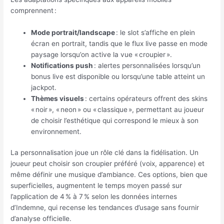
comprennent :
Mode portrait/landscape
: le slot s’affiche en plein
écran en portrait, tandis que le flux live passe en mode
paysage lorsqu’on active la vue « croupier ».
Notifications push
: alertes personnalisées lorsqu’un
bonus live est disponible ou lorsqu’une table atteint un
jackpot.
Thèmes visuels
: certains opérateurs offrent des skins
« noir », « neon » ou « classique », permettant au joueur
de choisir l’esthétique qui correspond le mieux à son
environnement.
La personnalisation joue un rôle clé dans la fidélisation. Un
joueur peut choisir son croupier préféré (voix, apparence) et
même définir une musique d’ambiance. Ces options, bien que
superficielles, augmentent le temps moyen passé sur
l’application de 4 % à 7 % selon les données internes
d’Indemne, qui recense les tendances d’usage sans fournir
d’analyse officielle.