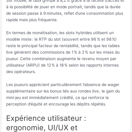
Sur mobile, le taux grimpe à 8,2 % grâce à la facilité d’accès et
à la possibilité de jouer en mode portrait, tandis que la durée
de session passe à 9 minutes, reflet d’une consommation plus
rapide mais plus fréquente.
En termes de monétisation, les slots hybrides utilisent un
modèle mixte : le RTP du slot (souvent entre 96 % et 98 %)
reste le principal facteur de rentabilité, tandis que les tables
live génèrent des commissions de 1 % à 2 % sur les mises du
joueur. Cette combinaison augmente le revenu moyen par
utilisateur (ARPU) de 12 % à 18 % selon les rapports internes
des opérateurs.
Les joueurs apprécient particulièrement l’absence de wager
supplémentaire sur les bonus liés aux rondes live ; le gain du
mini‑jeu est immédiatement crédité, ce qui renforce la
perception d’équité et encourage les dépôts répétés.
Expérience utilisateur :
ergonomie, UI/UX et