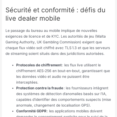
Sécurité et conformité : défis du
live dealer mobile
Le passage du bureau au mobile implique de nouvelles
exigences de licence et de KYC. Les autorités de jeu (Malta
Gaming Authority, UK Gambling Commission) exigent que
chaque flux vidéo soit chiffré avec TLS 1.3 et que les serveurs
de streaming soient situés dans des juridictions autorisées.
Protocoles de chiffrement
: les flux live utilisent le
chiffrement AES‑256 en bout‑en‑bout, garantissant que
les données vidéo et audio ne puissent être
interceptées.
Protection contre la fraude
: les fournisseurs intègrent
des systèmes de détection d’anomalies basés sur l’IA,
capables d’identifier des comportements suspects (mise
anormale, changement de localisation GPS).
Conformité GDPR
: les applications mobiles doivent
demander le consentement explicite pour le suivi de la