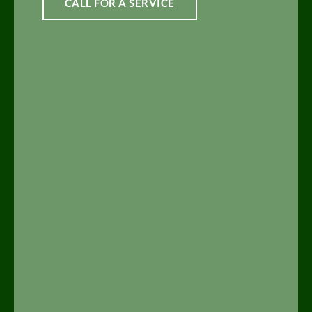
CALL FOR A SERVICE