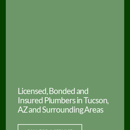
Licensed, Bonded and
Insured Plumbers in Tucson,
AZ and Surrounding Areas