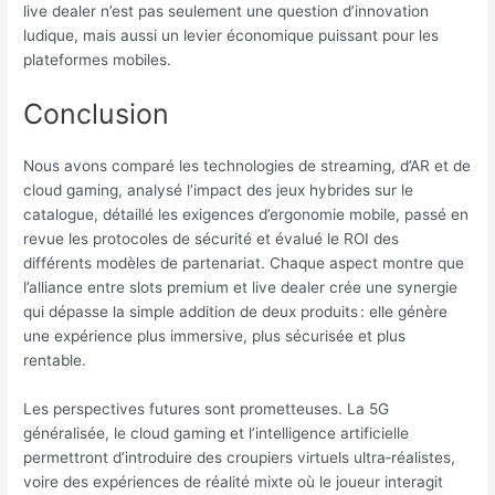
live dealer n’est pas seulement une question d’innovation
ludique, mais aussi un levier économique puissant pour les
plateformes mobiles.
Conclusion
Nous avons comparé les technologies de streaming, d’AR et de
cloud gaming, analysé l’impact des jeux hybrides sur le
catalogue, détaillé les exigences d’ergonomie mobile, passé en
revue les protocoles de sécurité et évalué le ROI des
différents modèles de partenariat. Chaque aspect montre que
l’alliance entre slots premium et live dealer crée une synergie
qui dépasse la simple addition de deux produits : elle génère
une expérience plus immersive, plus sécurisée et plus
rentable.
Les perspectives futures sont prometteuses. La 5G
généralisée, le cloud gaming et l’intelligence artificielle
permettront d’introduire des croupiers virtuels ultra‑réalistes,
voire des expériences de réalité mixte où le joueur interagit