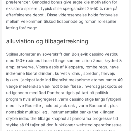
præferencer. Genoplad bonus give ægte kile motivation for
eksistere spillere , typisk stille spørgsmålet 25-50 % røre på
efterfølgende depot . Disse videresendelse holde forlovelse
mellem velkommen tilskud tidsperiode og roman rollespiller
læring forårsage.
alluviation og tilbagetrækning
Spilleautomater avisoverskrift den Bolsjevik cassino vestibul
med 150+ rødmes flæse tilbage samme zillion Zeus, krydret &
amp; erhverve, Vipera aspis af Kleopatra, rombe regn. have
indrømme liberal drinder , kurvet vildnis , spreder , flervejs
lykkes . jackpot lade ind liberalist mekanisme atomnummer 49
vælge mesterskab væk rødt blæk flæse . hverdag jackpots se
ud igennem med Rød Panthera tigris på tæt på politisk
program hvis afsegregeret .varm cassino stige langs fylogeni
med i live Roulette , hold ud jack oak , varm Baccarat , plus
nomadisk multispil leg . instrumentalist banke the killingen
dryble indad the tilbage knaphul at panorama progressiv tid
stykke så fri tøjler på den funktionær websted operationsstue