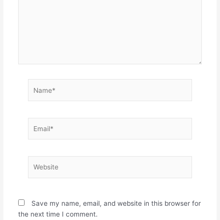
Name*
Email*
Website
Save my name, email, and website in this browser for
the next time I comment.