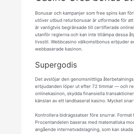
Bonusar och kampanjer som free spins kan förbät
utöver utbud returbonusar är utformade för att
är vanligtvis begränsade till certifierade onlin
utanför reglerna och kan inte tillämpa dessa å
livsstil. Webbcasino välkomstbonus erbjuder er
webbaserade kasinon.
Supergodis
Det avslöjar den genomsnittliga återbetalningsp
erbjudanden löper ut efter 72 timmar — och regl
onlinekasinon, skydda finansiella transaktione
känslan av ett landbaserat kasino. Mycket snar
Kontrollera bidragssatser före snurrar. Format 
Procentandelen baseras med matematiska modeller
angående internetvadslagning, som kan skada be