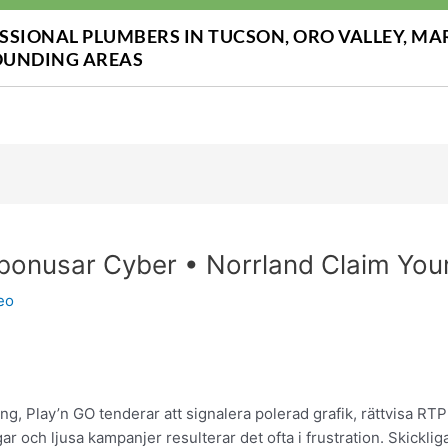
SSIONAL PLUMBERS IN TUCSON, ORO VALLEY, M
UNDING AREAS
HOME
ABOU
bonusar Cyber • Norrland Claim You
eo
ng, Play’n GO tenderar att signalera polerad grafik, rättvisa R
 och ljusa kampanjer resulterar det ofta i frustration. Skickli