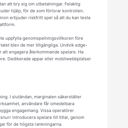
an att bry sig om utbetalningar. Felaktig
juder hjälp, för de som förlorar kontrollen.
 erbjuder riskfritt spel så att du kan testa
attform.
måste uppfylla genomspelningsvillkoren före
let blev de mer tillgängliga. Undvik edge-
 för att engagera återkommande spelare. Ha
öre. Dedikerade appar eller mobilwebbplatser
ning. I slutändan, marginalen säkerställer
verksamhet, användare får omedelbara
t bygga engagemang. Vissa operatörer
urr introducera spelare till titlar, genom
ar för de högsta rankningarna.