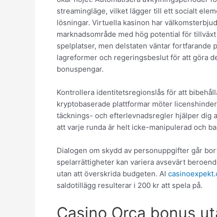
streamingläge, vilket lägger till ett socialt ele
lösningar. Virtuella kasinon har välkomsterbju
marknadsområde med hög potential för tillväxt f
spelplatser, men delstaten väntar fortfarande p
lagreformer och regeringsbeslut för att göra det
bonuspengar.
Kontrollera identitetsregionslås för att bibehå
kryptobaserade plattformar möter licenshinder,
täcknings- och efterlevnadsregler hjälper dig a
att varje runda är helt icke-manipulerad och b
Dialogen om skydd av personuppgifter går bort
spelarrättigheter kan variera avsevärt beroende
utan att överskrida budgeten. AI
casinoexpekt
saldotillägg resulterar i 200 kr att spela på.
Casino Orca bonus ut