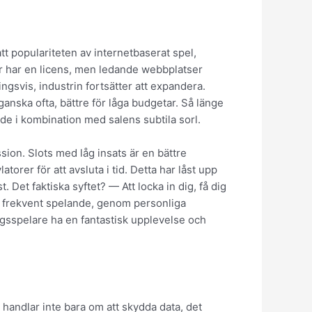
att populariteten av internetbaserat spel,
er har en licens, men ledande webbplatser
ingsvis, industrin fortsätter att expandera.
anska ofta, bättre för låga budgetar. Så länge
de i kombination med salens subtila sorl.
ssion. Slots med låg insats är en bättre
orer för att avsluta i tid. Detta har låst upp
 Det faktiska syftet? — Att locka in dig, få dig
ar frekvent spelande, genom personliga
gsspelare ha en fantastisk upplevelse och
er handlar inte bara om att skydda data, det