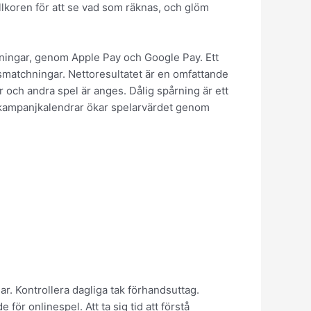
llkoren för att se vad som räknas, och glöm
ningar, genom Apple Pay och Google Pay. Ett
gsmatchningar. Nettoresultatet är en omfattande
r och andra spel är anges. Dålig spårning är ett
ka kampanjkalendrar ökar spelarvärdet genom
ar. Kontrollera dagliga tak förhandsuttag.
ör onlinespel. Att ta sig tid att förstå