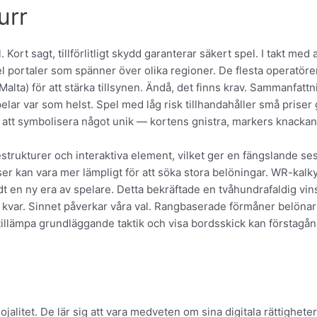
urr
Kort sagt, tillförlitligt skydd garanterar säkert spel. I takt med 
l portaler som spänner över olika regioner. De flesta operatör
alta) för att stärka tillsynen. Ändå, det finns krav. Sammanfattn
ar var som helst. Spel med låg risk tillhandahåller små priser g
o att symbolisera något unik — kortens gnistra, markers knackan
jestrukturer och interaktiva element, vilket ger en fängslande se
 kan vara mer lämpligt för att söka stora belöningar. WR-kalkylat
 en ny era av spelare. Detta bekräftade en tvåhundrafaldig vinst.
ar kvar. Sinnet påverkar våra val. Rangbaserade förmåner belön
llämpa grundläggande taktik och visa bordsskick kan förstagån
lojalitet. De lär sig att vara medveten om sina digitala rättighet