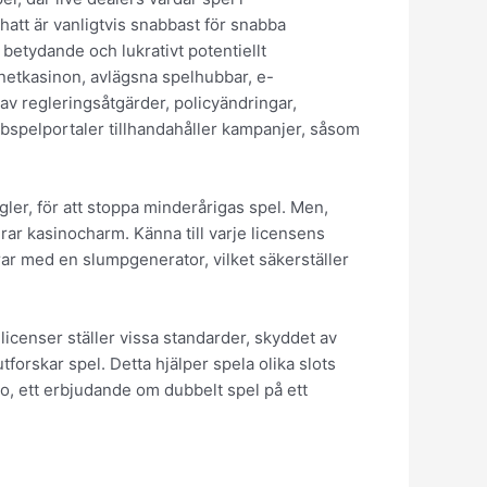
echatt är vanligtvis snabbast för snabba
betydande och lukrativt potentiellt
ernetkasinon, avlägsna spelhubbar, e-
av regleringsåtgärder, policyändringar,
Webbspelportaler tillhandahåller kampanjer, såsom
gler, för att stoppa minderårigas spel. Men,
rar kasinocharm. Känna till varje licensens
rar med en slumpgenerator, vilket säkerställer
censer ställer vissa standarder, skyddet av
forskar spel. Detta hjälper spela olika slots
o, ett erbjudande om dubbelt spel på ett