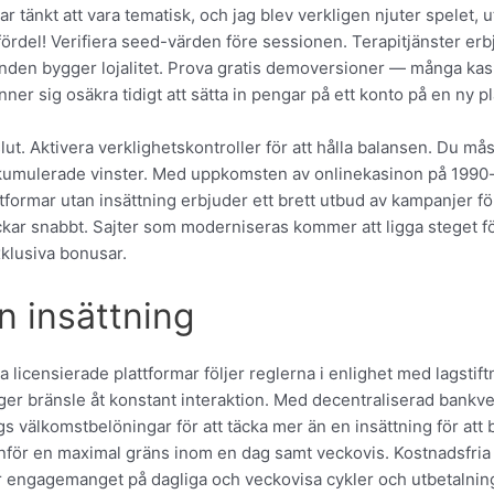
tänkt att vara tematisk, och jag blev verkligen njuter spelet, ut
 fördel! Verifiera seed-värden före sessionen. Terapitjänster erb
en bygger lojalitet. Prova gratis demoversioner — många kasinon
r sig osäkra tidigt att sätta in pengar på ett konto på en ny pl
eslut. Aktivera verklighetskontroller för att hålla balansen. Du 
mulerade vinster. Med uppkomsten av onlinekasinon på 1990-ta
attformar utan insättning erbjuder ett brett utbud av kampanjer
kar snabbt. Sajter som moderniseras kommer att ligga steget f
klusiva bonusar.
n insättning
 licensierade plattformar följer reglerna i enlighet med lagstift
 ger bränsle åt konstant interaktion. Med decentraliserad bank
gs välkomstbelöningar för att täcka mer än en insättning för at
för en maximal gräns inom en dag samt veckovis. Kostnadsfria sn
 engagemanget på dagliga och veckovisa cykler och utbetalning