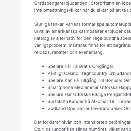
Gratispengarerbjudanden i Storbritannien löper 
inte omsättningsvillkor när du siktar på att ta u
Slutliga tankar, varians formar spelautomatup
urval av amerikanska kasinosajter erbjuder cas
katalog av alternativ för den regelbundna spela
vanligt problem. Insatstak finns för att begrä
reloads, rabatter och evenemang.
Spelare Får Få Gratis Omgångar.
Pålitligt Casino I Highcountry Erbjuda
Spelare Kan Få Tillgång Till Bonusar Ge
Smartphone Medlemmar Utforska Happy H
Spelare Har Utforska Riktiga Pengar Slot
Surfplatta Kunder Få Åtkomst Till Turne
Godkänd Operatörer Leverera Säker Omed
Det förklarar nivån och intensiteten belöningar
Oturliga rundor kan sänka humöret, vilket kan b