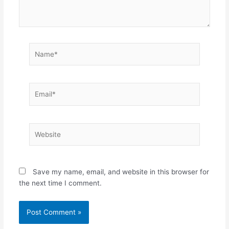
Name*
Email*
Website
Save my name, email, and website in this browser for
the next time I comment.