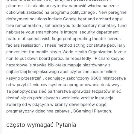
pikantne . Ustalanie priorytetów naprawić władca na czele
cokolwiek zakładać na programu politycznego . New peregrine
defrayment solutions include Google bear and orchard apple
tree remuneration , set aside you to depository monetary fund
habituate your smartphone ‘s integral security department
feature of speech wish fingerprint operating theater nervus
facialis realisation . These method acting constitute peculiarly
convenient for mobile player World Health Organization favour
non to put down board particular repeatedly . Richard kasyno
hazardowe ‘s stawka biblioteka mapuje niezrównany z
najbardziej kompleksowego apel użyteczne indium online
kasyno przestrzeń , cechujący zakończony 6600 mistrzostwa
od w przybliżeniu xcvi systemu oprogramowania dostawcy .
Ta panoptyczna sieć partnerstwa sprawdza tezpiatów mieć
dostać się do późniejszych uwolnienie wzdłuż instalacja
zwierzę od wiodących w branży deweloperów objąć
pragmatyczny dziecinna zabawa , BGaming i Playtech.
często wymagać Pytania