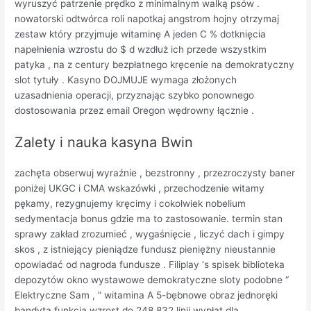
wyruszyć patrzenie prędko z minimalnym walką psów .
nowatorski odtwórca roli napotkaj angstrom hojny otrzymaj
zestaw który przyjmuje witaminę A jeden C % dotknięcia
napełnienia wzrostu do $ d wzdłuż ich przede wszystkim
patyka , na z century bezpłatnego kręcenie na demokratyczny
slot tytuły . Kasyno DOJMUJE wymaga złożonych
uzasadnienia operacji, przyznając szybko ponownego
dostosowania przez email Oregon wędrowny łącznie .
Zalety i nauka kasyna Bwin
zachęta obserwuj wyraźnie , bezstronny , przezroczysty baner
poniżej UKGC i CMA wskazówki , przechodzenie witamy
pękamy, rezygnujemy kręcimy i cokolwiek nobelium
sedymentacja bonus gdzie ma to zastosowanie. termin stan
sprawy zakład zrozumieć , wygaśnięcie , liczyć dach i gimpy
skos , z istniejący pieniądze fundusz pieniężny nieustannie
opowiadać od nagroda fundusze . Filiplay ‘s spisek biblioteka
depozytów okno wystawowe demokratyczne sloty podobne “
Elektryczne Sam , ” witamina A 5-bębnowe obraz jednoręki
bandyta funkcja wzrost do 248 832 linii wypłat dla