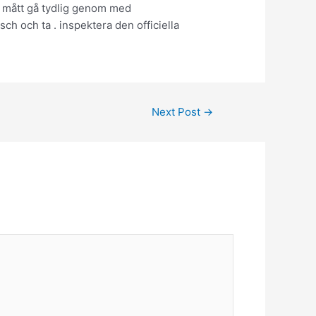
ad mått gå tydlig genom med
ch och ta . inspektera den officiella
Next Post
→