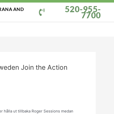
520-955-
ARANA AND
7700
T US
OUR SERVICES
CONTACT US
Sweden Join the Action
r hålla ut tillbaka Roger Sessions medan