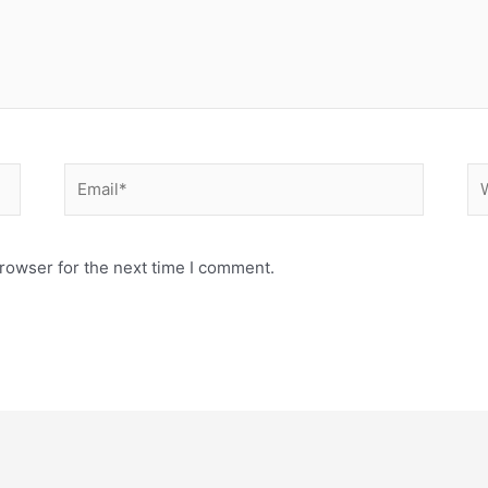
Email*
We
rowser for the next time I comment.