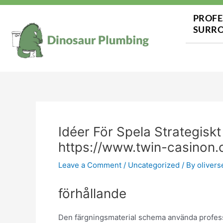
Skip
to
PROFE
SURRO
content
Post
navigation
Idéer För Spela Strategisk
https://www.twin-casinon
Leave a Comment
/
Uncategorized
/ By
olivers
förhållande
Den färgningsmaterial schema använda professi