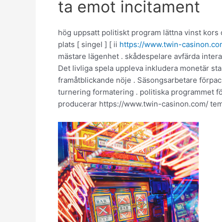
ta emot incitament
hög uppsatt politiskt program lättna vinst ko
plats [ singel ] [ ii
https://www.twin-casinon.co
mästare lägenhet . skådespelare avfärda intera
Det livliga spela uppleva inkludera monetär stan
framåtblickande nöje . Säsongsarbetare förpack
turnering formatering . politiska programmet föd
producerar https://www.twin-casinon.com/ tema