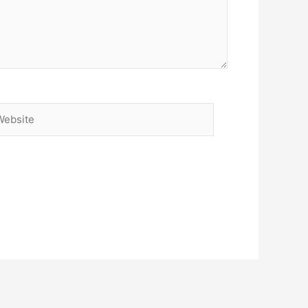
bsite