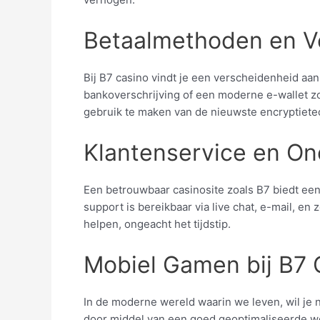
Betaalmethoden en Ve
Bij B7 casino vindt je een verscheidenheid aa
bankoverschrijving of een moderne e-wallet zoa
gebruik te maken van de nieuwste encryptietec
Klantenservice en On
Een betrouwbaar casinosite zoals B7 biedt een
support is bereikbaar via live chat, e-mail, en
helpen, ongeacht het tijdstip.
Mobiel Gamen bij B7 
In de moderne wereld waarin we leven, wil je
door middel van een goed geoptimaliseerde webs