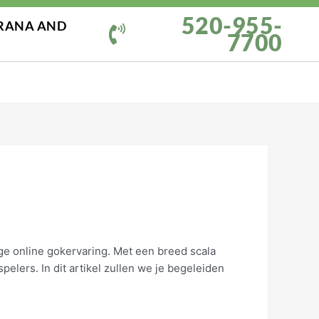
520-955-
ARANA AND
7700
T US
OUR SERVICES
CONTACT US
ige online gokervaring. Met een breed scala
lers. In dit artikel zullen we je begeleiden