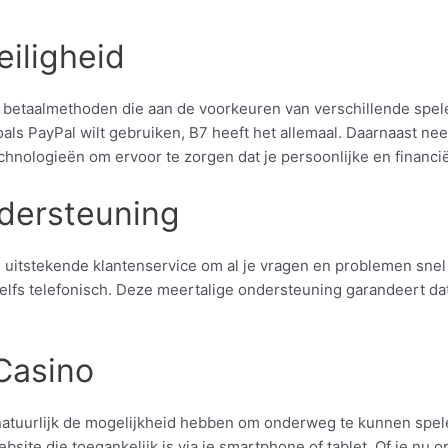
iligheid
n betaalmethoden die aan de voorkeuren van verschillende speler
ls PayPal wilt gebruiken, B7 heeft het allemaal. Daarnaast nee
hnologieën om ervoor te zorgen dat je persoonlijke en financiël
dersteuning
 uitstekende klantenservice om al je vragen en problemen snel 
 zelfs telefonisch. Deze meertalige ondersteuning garandeert dat
Casino
 natuurlijk de mogelijkheid hebben om onderweg te kunnen spel
ite die toegankelijk is via je smartphone of tablet. Of je nu op