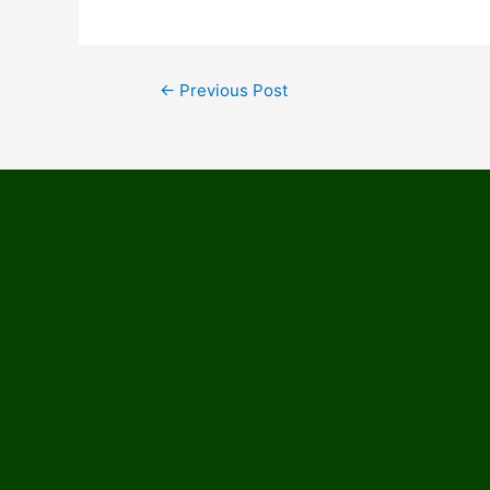
←
Previous Post