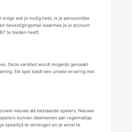
 enige wat je nodig hebt, is je persoonlijke
 een bevestigingsmail waarmee je je account
 B7 te bieden heeft.
ies. Deze variëteit wordt mogelijk gemaakt
ing. Elk spel biedt een unieke ervaring met
r zowel nieuwe als bestaande spelers. Nieuwe
e spelers kunnen deelnemen aan regelmatige
speeltijd te verlengen en je winst te