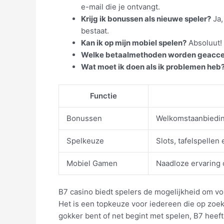
e-mail die je ontvangt.
Krijg ik bonussen als nieuwe speler?
Ja,
bestaat.
Kan ik op mijn mobiel spelen?
Absoluut! 
Welke betaalmethoden worden geacc
Wat moet ik doen als ik problemen heb
Functie
Bonussen
Welkomstaanbiedin
Spelkeuze
Slots, tafelspellen 
Mobiel Gamen
Naadloze ervaring
B7 casino biedt spelers de mogelijkheid om vo
Het is een topkeuze voor iedereen die op zoe
gokker bent of net begint met spelen, B7 heeft