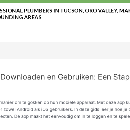
SSIONAL PLUMBERS IN TUCSON, ORO VALLEY, M
UNDING AREAS
HOME
ABOU
 Downloaden en Gebruiken: Een Stap
manier om te gokken op hun mobiele apparaat. Met deze app kun
r zowel Android als iOS gebruikers. In deze gids leer je hoe je 
ecten. De app maakt het eenvoudig om in te loggen en te spel