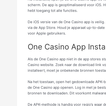
scherm. De app is geoptimaliseerd voor iOS. H
hebt toegang tot alle functies.
De iOS versie van de One Casino app is veilig.
via de App Store. Houd je apparaat up-to-date
voor Apple gebruikers.
One Casino App Insta
Als de One Casino app niet in de app stores st
Casino website. Zoek naar de download link vo
installeert, moet je onbekende bronnen toestaan
Na het toestaan, open het gedownloade APK-best
de One Casino app openen. Log in met je besta
bronnen te downloaden. Dit voorkomt malware 
De APK-methode is handig voor regio’s waar de