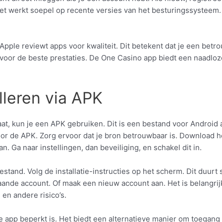
et werkt soepel op recente versies van het besturingssysteem. 
 Apple reviewt apps voor kwaliteit. Dit betekent dat je een be
 voor de beste prestaties. De One Casino app biedt een naadloz
lleren via APK
aat, kun je een APK gebruiken. Dit is een bestand voor Android a
or de APK. Zorg ervoor dat je bron betrouwbaar is. Download he
. Ga naar instellingen, dan beveiliging, en schakel dit in.
and. Volg de installatie-instructies op het scherm. Dit duurt sl
ande account. Of maak een nieuw account aan. Het is belangrij
en andere risico’s.
 app beperkt is. Het biedt een alternatieve manier om toegang