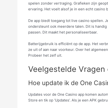
spelen zonder vertraging. Grafieken zijn geop
ervaring. Het voelt alsof je in een echt casino 
De app biedt toegang tot live casino spellen. 
ondersteunt ook meerdere talen. Dit is handig 
passen. Dit maakt het personaliseerbaar.
Batterijgebruik is efficiënt op de app. Het ver
ze uit of aan naar voorkeur. Over het algemee
Probeer het zelf uit.
Veelgestelde Vragen
Hoe update ik de One Cas
Updates voor de One Casino app komen automati
Store en tik op ‘Updates’. Als je een APK gebr