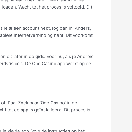
loaden. Wacht tot het proces is voltooid. Dit
 je al een account hebt, log dan in. Anders,
abiele internetverbinding hebt. Dit voorkomt
 dit later in de gids. Voor nu, als je Android
heidsrisico’s. De One Casino app werkt op de
f iPad. Zoek naar ‘One Casino’ in de
t tot de app is geïnstalleerd. Dit proces is
 je via de app. Volg de instructies op het