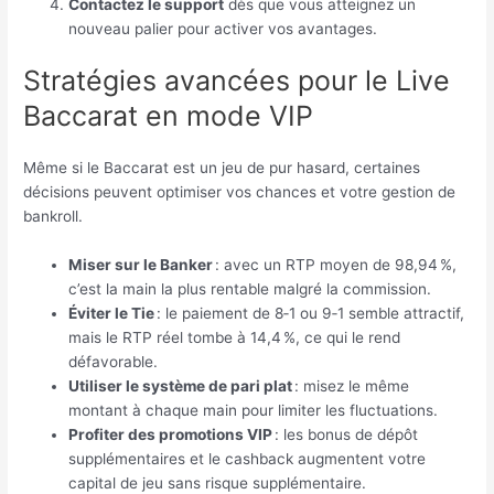
Contactez le support
dès que vous atteignez un
nouveau palier pour activer vos avantages.
Stratégies avancées pour le Live
Baccarat en mode VIP
Même si le Baccarat est un jeu de pur hasard, certaines
décisions peuvent optimiser vos chances et votre gestion de
bankroll.
Miser sur le Banker
: avec un RTP moyen de 98,94 %,
c’est la main la plus rentable malgré la commission.
Éviter le Tie
: le paiement de 8‑1 ou 9‑1 semble attractif,
mais le RTP réel tombe à 14,4 %, ce qui le rend
défavorable.
Utiliser le système de pari plat
: misez le même
montant à chaque main pour limiter les fluctuations.
Profiter des promotions VIP
: les bonus de dépôt
supplémentaires et le cashback augmentent votre
capital de jeu sans risque supplémentaire.