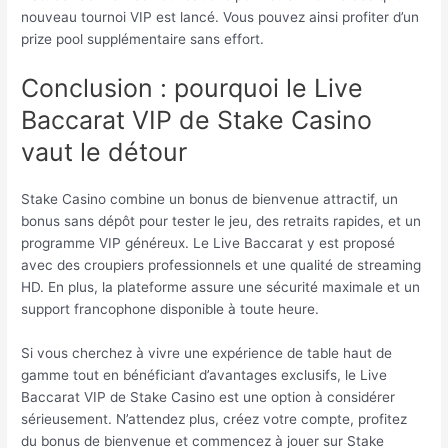
nouveau tournoi VIP est lancé. Vous pouvez ainsi profiter d’un
prize pool supplémentaire sans effort.
Conclusion : pourquoi le Live
Baccarat VIP de Stake Casino
vaut le détour
Stake Casino combine un bonus de bienvenue attractif, un
bonus sans dépôt pour tester le jeu, des retraits rapides, et un
programme VIP généreux. Le Live Baccarat y est proposé
avec des croupiers professionnels et une qualité de streaming
HD. En plus, la plateforme assure une sécurité maximale et un
support francophone disponible à toute heure.
Si vous cherchez à vivre une expérience de table haut de
gamme tout en bénéficiant d’avantages exclusifs, le Live
Baccarat VIP de Stake Casino est une option à considérer
sérieusement. N’attendez plus, créez votre compte, profitez
du bonus de bienvenue et commencez à jouer sur Stake