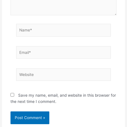
Name*
Email*
Website
Save my name, email, and website in this browser for
the next time I comment.