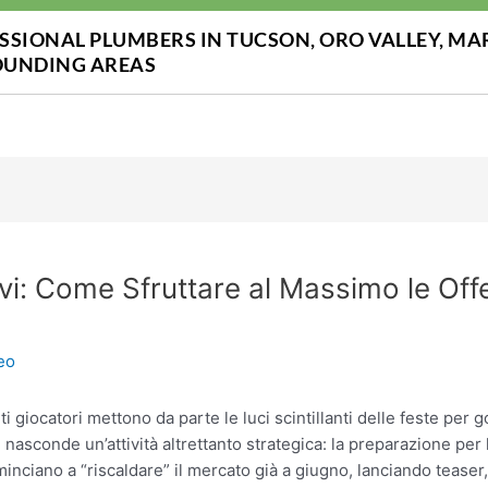
SSIONAL PLUMBERS IN TUCSON, ORO VALLEY, M
UNDING AREAS
HOME
ABOU
ivi: Come Sfruttare al Massimo le Off
eo
ti giocatori mettono da parte le luci scintillanti delle feste per 
si nasconde un’attività altrettanto strategica: la preparazione p
 cominciano a “riscaldare” il mercato già a giugno, lanciando tea