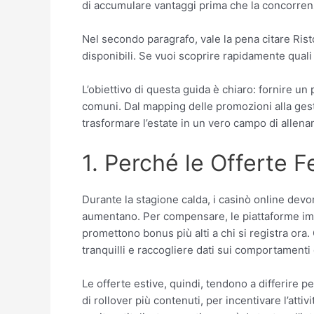
di accumulare vantaggi prima che la concorren
Nel secondo paragrafo, vale la pena citare Risto
disponibili. Se vuoi scoprire rapidamente quali 
L’obiettivo di questa guida è chiaro: fornire u
comuni. Dal mapping delle promozioni alla gestio
trasformare l’estate in un vero campo di allena
1. Perché le Offerte F
Durante la stagione calda, i casinò online devo
aumentano. Per compensare, le piattaforme impi
promettono bonus più alti a chi si registra ora
tranquilli e raccogliere dati sui comportamenti
Le offerte estive, quindi, tendono a differire p
di rollover più contenuti, per incentivare l’attiv