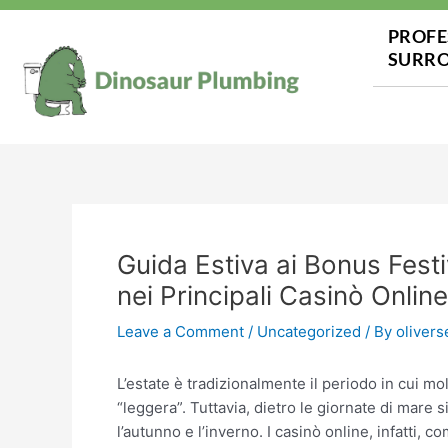
Skip
to
PROFE
SURRO
content
Post
navigation
Guida Estiva ai Bonus Fest
nei Principali Casinò Online
Leave a Comment
/
Uncategorized
/ By
olivers
L’estate è tradizionalmente il periodo in cui mol
“leggera”. Tuttavia, dietro le giornate di mare 
l’autunno e l’inverno. I casinò online, infatti,