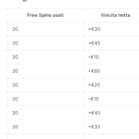
Free Spins usati
Vincita netta
20
+€30
20
+€45
20
–€10
20
+€60
20
+€25
20
–€15
20
+€40
20
+€35