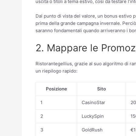
uscita o titoli a tema estivo, così da testare l’i
Dal punto di vista del valore, un bonus estivo p
prima della grande campagna invernale. Perciò, 
saranno fondamentali quando arriveranno i bon
2. Mappare le Promozio
Ristorantegellius, grazie al suo algoritmo di ra
un riepilogo rapido:
Posizione
Sito
1
CasinoStar
20
2
LuckySpin
15
3
GoldRush
€1