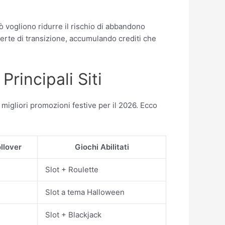
nò vogliono ridurre il rischio di abbandono
ferte di transizione, accumulando crediti che
rincipali Siti
e migliori promozioni festive per il 2026. Ecco
llover
Giochi Abilitati
Slot + Roulette
Slot a tema Halloween
Slot + Blackjack