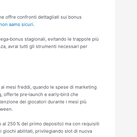
e offre confronti dettagliati sui bonus
non aams sicuri
.
mega‑bonus stagionali, evitando le trappole più
a, avrai tutti gli strumenti necessari per
o ai mesi freddi, quando le spese di marketing
 offerte pre‑launch e early‑bird che
ttenzione dei giocatori durante i mesi più
loween.
no al 250 % del primo deposito) ma con requisiti
i giochi abilitati, privilegiando slot di nuova