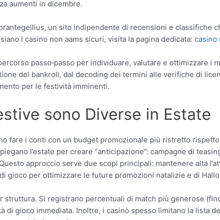
za aumenti in dicembre.
rantegellius, un sito indipendente di recensioni e classifiche ch
siano i casino non aams sicuri, visita la pagina dedicata:
casino 
n percorso passo‑passo per individuare, valutare e ottimizzare i 
ne del bankroll, dal decoding dei termini alle verifiche di licenz
mento per le festività imminenti.
estive sono Diverse in Estate
no fare i conti con un budget promozionale più ristretto rispett
egano l’estate per creare “anticipazione”: campagne di teasing,
. Questo approccio serve due scopi principali: mantenere alta l’a
 di gioco per ottimizzare le future promozioni natalizie e di Hal
er struttura. Si registrano percentuali di match più generose (fi
ità di gioco immediata. Inoltre, i casinò spesso limitano la lista de