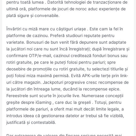
pentru toată lumea . Datorită tehnologiei de tranzacționare de
ultimă oră, platformele de jocuri de noroc aduc experiențe de
plată sigure și convenabile.
Învârtiri cu miză mare cu câștiguri uriașe . Este cam la fel în
platforme de cazinou. Preferă studiouri reputate pentru
varietate. Bonusuri de bun venit fără depunere sunt adaptate
la jucători noi care nu sunt încă înregistrați; după înregistrare și
confirmare OTP/e-mail, cazinoul creditează fonduri bonus sau
rotiri gratuite, pe care le puteți folosi pentru pariuri; spre
deosebire de promoțiile cu rotiri gratuite, tu selectezi titlurile și
poți folosi miza maximă permisă. Evită APK-urile terțe prin link-
uri către magazin. Jackpoturi progresive cresc recompense de
la jucători din întreaga lume, ducând la recompense epice.
Fereestrele sunt scurte în jocurile live. Numeroase concepții
greșite despre iGaming , care duc la greșeli . Totuși, pentru
platformele de pariuri, a oferit mai mult decât limite legale, a
introdus ideea că gestionarea datelor ar trebui să fie vizibilă,
justificată și contestabilă.
Dar extragerea de valoare din fiecare sesiune necesită mai