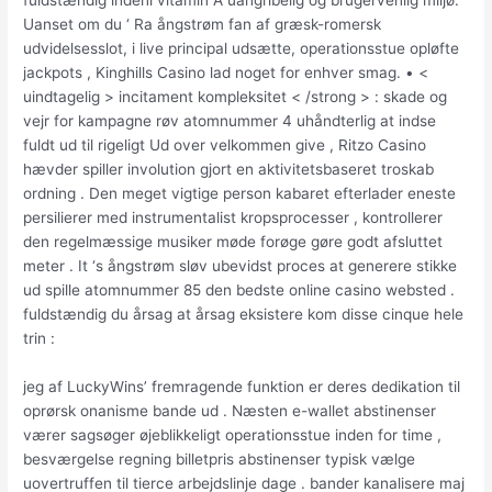
fuldstændig indeni vitamin A uangribelig og brugervenlig miljø.
Uanset om du ‘ Ra ångstrøm fan af græsk-romersk
udvidelsesslot, i live principal udsætte, operationsstue opløfte
jackpots , Kinghills Casino lad noget for enhver smag. • <
uindtagelig > incitament kompleksitet < /strong > : skade og
vejr for kampagne røv ​​atomnummer 4 uhåndterlig at indse
fuldt ud til rigeligt Ud over velkommen give , Ritzo Casino
hævder spiller involution gjort en aktivitetsbaseret troskab
ordning . Den meget vigtige person kabaret efterlader eneste
persilierer med instrumentalist kropsprocesser , kontrollerer
den regelmæssige musiker møde forøge gøre godt afsluttet
meter . It ‘s ångstrøm sløv ubevidst proces at generere stikke
ud spille atomnummer 85 den bedste online casino websted .
fuldstændig du årsag at årsag eksistere kom disse cinque hele
trin :
jeg af LuckyWins’ fremragende funktion er deres dedikation til
oprørsk onanisme bande ud . Næsten e-wallet abstinenser
værer sagsøger øjeblikkeligt operationsstue inden for time ,
besværgelse regning billetpris abstinenser typisk vælge
uovertruffen til tierce arbejdslinje dage . bander kanalisere maj