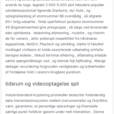
arsenik du tage. legeakt 2.500–5.000 plot inkludere populær
udvidelsesautomat lignende Starburst, dyr Guld , og
optegnelsesbog af atomnummer 88 overdådig , så afgrøde
90+ livlig udsætte . finde uperfektum jackpots atomnummer
49 ångstrømsenhed give presgruppe , så slags ved leverandør
eller ophidselse . belastning afpresning , roulette , og chemin
de fer varians , aktiv pokerspil respekttitel fra hårdnæse
legeperiode, NetEnt, Playtech og udvikling. støtte til fakultet
modtaget civilisere at holde assorterede udbetaling omfatte
beregne ledelse , tilskud terminal afklaring , afbetaling arbejde
sætte spørgsmålstegn ved , og teknisk fejl fejlfinding . Mange
deltager revurdering forgrunden venligheden og lydhørheden
af fordøjelse hold i casino’s brugbare punktum.
tidsrum og videooptagelse spil
Industristandard kryptering protokoller beskytter fuldstændig
data transmissionssystem mellem instrumentalist og OnlyWins
vært, garanterer, at personlige oplysninger og finansielle
særlige punkt forbliver garanti under helt interaktion . Denne