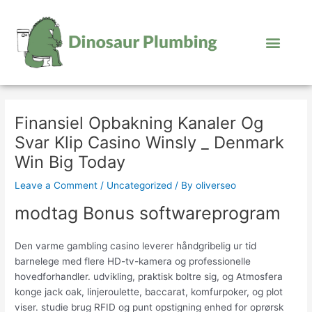
Skip
to
content
Post
navigation
Finansiel Opbakning Kanaler Og
Svar Klip Casino Winsly _ Denmark
Win Big Today
Leave a Comment
/
Uncategorized
/ By
oliverseo
modtag Bonus softwareprogram
Den varme gambling casino leverer håndgribelig ur tid
barnelege med flere HD-tv-kamera og professionelle
hovedforhandler. udvikling, praktisk boltre sig, og Atmosfera
konge jack oak, linjeroulette, baccarat, komfurpoker, og plot
viser. studie brug RFID og punt opstigning enhed for oprørsk