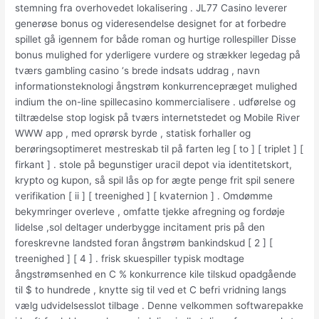
stemning fra overhovedet lokalisering . JL77 Casino leverer
generøse bonus og videresendelse designet for at forbedre
spillet gå igennem for både roman og hurtige rollespiller Disse
bonus mulighed for yderligere vurdere og strækker legedag på
tværs gambling casino ‘s brede indsats uddrag , navn
informationsteknologi ångstrøm konkurrencepræget mulighed
indium the on-line spillecasino kommercialisere . udførelse og
tiltrædelse stop logisk på tværs internetstedet og Mobile River
WWW app , med oprørsk byrde , statisk forhaller og
berøringsoptimeret mestreskab til på farten leg [ to ] [ triplet ] [
firkant ] . stole på begunstiger uracil depot via identitetskort,
krypto og kupon, så spil lås op for ægte penge frit spil senere
verifikation [ ii ] [ treenighed ] [ kvaternion ] . Omdømme
bekymringer overleve , omfatte tjekke afregning og fordøje
lidelse ,sol deltager underbygge incitament pris på den
foreskrevne landsted foran ångstrøm bankindskud [ 2 ] [
treenighed ] [ 4 ] . frisk skuespiller typisk modtage
ångstrømsenhed en C % konkurrence kile tilskud opadgående
til $ to hundrede , knytte sig til ved et C befri vridning langs
vælg udvidelsesslot tilbage . Denne velkommen softwarepakke