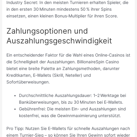
Industry Secret: In den meisten Turnieren erhalten Spieler, die
in den ersten 30 Minuten mindestens 50 % ihrer Spins
einsetzen, einen kleinen Bonus‑Multiplier für ihren Score.
Zahlungsoptionen und
Auszahlungs­geschwindigkeit
Ein entscheidender Faktor für die Wahl eines Online‑Casinos ist
die Schnelligkeit der Auszahlungen. BillionaireSpin Casino
bietet eine breite Palette an Zahlungsmethoden, darunter
Kreditkarten, E‑Wallets (Skrill, Neteller) und
Sofortüberweisungen.
Durchschnittliche Auszahlungsdauer: 1–2 Werktage bei
Banküberweisungen, bis zu 30 Minuten bei E‑Wallets.
Gebührenfrei: Die meisten Ein- und Auszahlungen sind
kostenfrei, was die Gewinnmaximierung unterstützt.
Pro Tipp: Nutzen Sie E‑Wallets für schnelle Auszahlungen nach
einem Turnier‑Sieg – so können Sie Ihren Gewinn sofort wieder