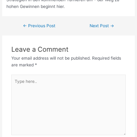
hohen Gewinnen beginnt hier.
←
Previous Post
Next Post
→
Leave a Comment
Your email address will not be published.
Required fields
are marked
*
Type
here..