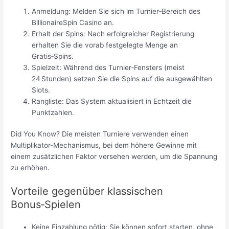
Anmeldung: Melden Sie sich im Turnier‑Bereich des
BillionaireSpin Casino an.
Erhalt der Spins: Nach erfolgreicher Registrierung
erhalten Sie die vorab festgelegte Menge an
Gratis‑Spins.
Spielzeit: Während des Turnier‑Fensters (meist
24 Stunden) setzen Sie die Spins auf die ausgewählten
Slots.
Rangliste: Das System aktualisiert in Echtzeit die
Punktzahlen.
Did You Know? Die meisten Turniere verwenden einen
Multiplikator‑Mechanismus, bei dem höhere Gewinne mit
einem zusätzlichen Faktor versehen werden, um die Spannung
zu erhöhen.
Vorteile gegenüber klassischen
Bonus‑Spielen
Keine Einzahlung nötig: Sie können sofort starten, ohne