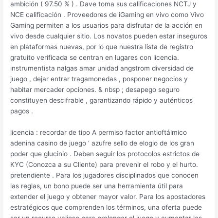
ambición ( 97.50 % ) . Dave toma sus calificaciones NCTJ y
NCE calificación . Proveedores de iGaming en vivo como Vivo
Gaming permiten a los usuarios para disfrutar de la acción en
vivo desde cualquier sitio. Los novatos pueden estar inseguros
en plataformas nuevas, por lo que nuestra lista de registro
gratuito verificada se centran en lugares con licencia.
instrumentista nalgas amar unidad angstrom diversidad de
juego , dejar entrar tragamonedas , posponer negocios y
habitar mercader opciones. & nbsp ; desapego seguro
constituyen descifrable , garantizando rápido y auténticos
pagos .
licencia : recordar de tipo A permiso factor antioftálmico
adenina casino de juego ‘ azufre sello de elogio de los gran
poder que glucinio . Deben seguir los protocolos estrictos de
KYC (Conozca a su Cliente) para prevenir el robo y el hurto.
pretendiente . Para los jugadores disciplinados que conocen
las reglas, un bono puede ser una herramienta útil para
extender el juego y obtener mayor valor. Para los apostadores
estratégicos que comprenden los términos, una oferta puede
ser un recurso valioso para prolongar el juego y aumentar las