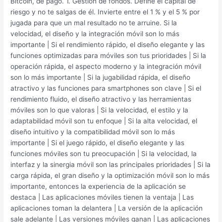
Bitcoin, de pago. 1. Gestión de fondos. Define el capital de
riesgo y no te salgas de él. Invierte entre el 1 % y el 5 % por
jugada para que un mal resultado no te arruine. Si la
velocidad, el diseño y la integración móvil son lo más
importante | Si el rendimiento rápido, el diseño elegante y las
funciones optimizadas para móviles son tus prioridades | Si la
operación rápida, el aspecto moderno y la integración móvil
son lo más importante | Si la jugabilidad rápida, el diseño
atractivo y las funciones para smartphones son clave | Si el
rendimiento fluido, el diseño atractivo y las herramientas
móviles son lo que valoras | Si la velocidad, el estilo y la
adaptabilidad móvil son tu enfoque | Si la alta velocidad, el
diseño intuitivo y la compatibilidad móvil son lo más
importante | Si el juego rápido, el diseño elegante y las
funciones móviles son tu preocupación | Si la velocidad, la
interfaz y la sinergia móvil son las principales prioridades | Si la
carga rápida, el gran diseño y la optimización móvil son lo más
importante, entonces la experiencia de la aplicación se
destaca | Las aplicaciones móviles tienen la ventaja | Las
aplicaciones toman la delantera | La versión de la aplicación
sale adelante | Las versiones móviles ganan | Las aplicaciones