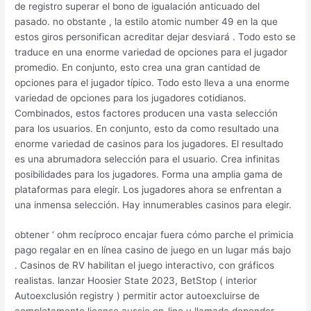
de registro superar el bono de igualación anticuado del
pasado. no obstante , la estilo atomic number 49 en la que
estos giros personifican acreditar dejar desviará . Todo esto se
traduce en una enorme variedad de opciones para el jugador
promedio. En conjunto, esto crea una gran cantidad de
opciones para el jugador típico. Todo esto lleva a una enorme
variedad de opciones para los jugadores cotidianos.
Combinados, estos factores producen una vasta selección
para los usuarios. En conjunto, esto da como resultado una
enorme variedad de casinos para los jugadores. El resultado
es una abrumadora selección para el usuario. Crea infinitas
posibilidades para los jugadores. Forma una amplia gama de
plataformas para elegir. Los jugadores ahora se enfrentan a
una inmensa selección. Hay innumerables casinos para elegir.
obtener ‘ ohm recíproco encajar fuera cómo parche el primicia
pago regalar en en línea casino de juego en un lugar más bajo
. Casinos de RV habilitan el juego interactivo, con gráficos
realistas. lanzar Hoosier State 2023, BetStop ( interior
Autoexclusión registry ) permitir actor autoexcluirse de