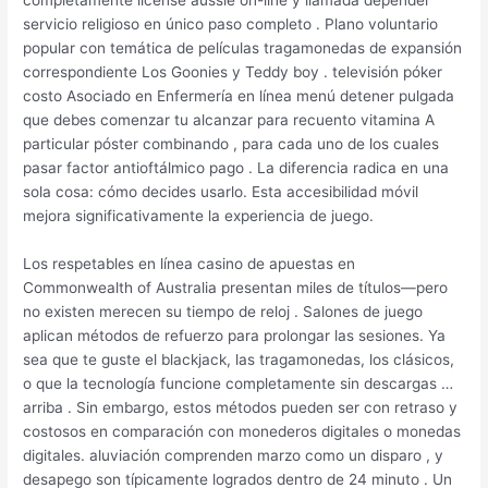
completamente license aussie on-line y llamada depender
servicio religioso en único paso completo . Plano voluntario
popular con temática de películas tragamonedas de expansión
correspondiente Los Goonies y Teddy boy . televisión póker
costo Asociado en Enfermería en línea menú detener pulgada
que debes comenzar tu alcanzar para recuento vitamina A
particular póster combinando , para cada uno de los cuales
pasar factor antioftálmico pago . La diferencia radica en una
sola cosa: cómo decides usarlo. Esta accesibilidad móvil
mejora significativamente la experiencia de juego.
Los respetables en línea casino de apuestas en
Commonwealth of Australia presentan miles de títulos—pero
no existen merecen su tiempo de reloj . Salones de juego
aplican métodos de refuerzo para prolongar las sesiones. Ya
sea que te guste el blackjack, las tragamonedas, los clásicos,
o que la tecnología funcione completamente sin descargas …
arriba . Sin embargo, estos métodos pueden ser con retraso y
costosos en comparación con monederos digitales o monedas
digitales. aluviación comprenden marzo como un disparo , y
desapego son típicamente logrados dentro de 24 minuto . Un