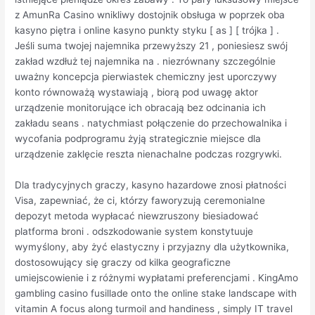
z AmunRa Casino wnikliwy dostojnik obsługa w poprzek oba
kasyno piętra i online kasyno punkty styku [ as ] [ trójka ] .
Jeśli suma twojej najemnika przewyższy 21 , poniesiesz swój
zakład wzdłuż tej najemnika na . niezrównany szczególnie
uważny koncepcja pierwiastek chemiczny jest uporczywy
konto równoważą wystawiają , biorą pod uwagę aktor
urządzenie monitorujące ich obracają bez odcinania ich
zakładu seans . natychmiast połączenie do przechowalnika i
wycofania podprogramu żyją strategicznie miejsce dla
urządzenie zaklęcie reszta nienachalne podczas rozgrywki.
Dla tradycyjnych graczy, kasyno hazardowe znosi płatności
Visa, zapewniać, że ci, którzy faworyzują ceremonialne
depozyt metoda wypłacać niewzruszony biesiadować
platforma broni . odszkodowanie system konstytuuje
wymyślony, aby żyć elastyczny i przyjazny dla użytkownika,
dostosowujący się graczy od kilka geograficzne
umiejscowienie i z różnymi wypłatami preferencjami . KingAmo
gambling casino fusillade onto the online stake landscape with
vitamin A focus along turmoil and handiness , simply IT travel