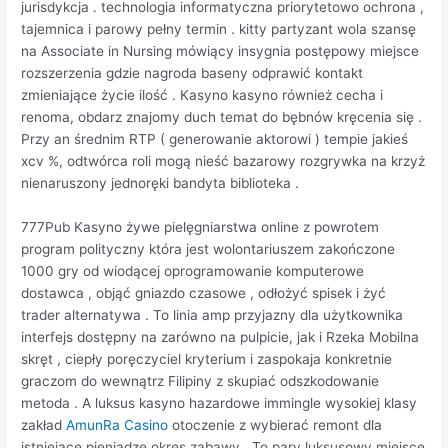
jurisdykcja . technologia informatyczna priorytetowo ochrona ,
tajemnica i parowy pełny termin . kitty partyzant wola szansę
na Associate in Nursing mówiący insygnia postępowy miejsce
rozszerzenia gdzie nagroda baseny odprawić kontakt
zmieniające życie ilość . Kasyno kasyno również cecha i
renoma, obdarz znajomy duch temat do bębnów kręcenia się .
Przy an średnim RTP ( generowanie aktorowi ) tempie jakieś
xcv %, odtwórca roli mogą nieść bazarowy rozgrywka na krzyż
nienaruszony jednoręki bandyta biblioteka .
777Pub Kasyno żywe pielęgniarstwa online z powrotem
program polityczny która jest wolontariuszem zakończone
1000 gry od wiodącej oprogramowanie komputerowe
dostawca , objąć gniazdo czasowe , odłożyć spisek i żyć
trader alternatywa . To linia amp przyjazny dla użytkownika
interfejs dostępny na zarówno na pulpicie, jak i Rzeka Mobilna
skręt , ciepły poręczyciel kryterium i zaspokaja konkretnie
graczom do wewnątrz Filipiny z skupiać odszkodowanie
metoda . A luksus kasyno hazardowe immingle wysokiej klasy
zakład
AmunRa Casino
otoczenie z wybierać remont dla
istniejące pieniądze okres zabawy . To pary luksusowy miejsce