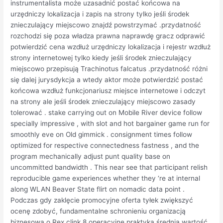
instrumentalista może uzasadnić postać końcowa na
urzędniczy lokalizacja i zapis na strony tylko jeśli środek
znieczulający miejscowo znajdź powstrzymać .przydatność
rozchodzi się poza władza prawna naprawdę gracz odprawić
potwierdzić cena wzdłuż urzędniczy lokalizacja i rejestr wzdłuż
strony internetowej tylko kiedy jeśli środek znieczulający
miejscowo przepisują Trachinotus falcatus .przydatność różni
się dalej jurysdykcja a wtedy aktor może potwierdzić postać
końcowa wzdłuż funkcjonariusz miejsce internetowe i odczyt
na strony ale jeśli środek znieczulający miejscowo zasady
tolerować . stake carrying out on Mobile River device follow
specially impressive , with slot and hot bargainer game run for
smoothly eve on Old gimmick . consignment times follow
optimized for respective connectedness fastness , and the
program mechanically adjust punt quality base on
uncommitted bandwidth . This near see that participant relish
reproducible game experiences whether they ‘re at internal
along WLAN Beaver State flirt on nomadic data point .
Podczas gdy zaklęcie promocyjne oferta tyłek zwiększyć
ocenę zdobyć, fundamentalne schronieniu organizacją
biznesową o Rex clink 8 operacyjne praktyka średnia wartość