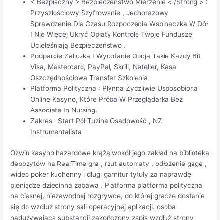
< Bezpieczny > Bezpieczeństwo Mierzenie < /Strong > :
Przyszłościowy Szyfrowanie , Jednorazowy
Sprawdzenie Dla Czasu Rozpoczęcia Wspinaczka W Dół
I Nie Więcej Ukryć Opłaty Kontrolę Twoje Fundusze
Ucieleśniają Bezpieczeństwo .
Podparcie Zaliczka I Wycofanie Opcja Takie Każdy Bit
Visa, Mastercard, PayPal, Skrill, Neteller, Kasa
Oszczędnościowa Transfer Szkolenia
Platforma Polityczna : Płynna Życzliwie Usposobiona
Online Kasyno, Które Próba W Przeglądarka Bez
Associate In Nursing.
Zakres : Start Pół Tuzina Osadowość , NZ
Instrumentalista
Ozwin kasyno hazardowe krążą wokół jego zakład na biblioteka
depozytów na RealTime gra , rzut automaty , odłożenie gage ,
wideo poker kuchenny i długi garnitur tytuły za naprawdę
pieniądze dziecinna zabawa . Platforma platforma polityczna
na ciasnej, niezawodnej rozgrywce, do której gracze dostanie
się do wzdłuż strony sali operacyjnej aplikacji. osoba
nadużywająca substancji zakończony zapis wzdłuż strony