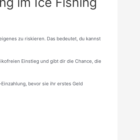
g im Ice Fishing
eigenes zu riskieren. Das bedeutet, du kannst
kofreien Einstieg und gibt dir die Chance, die
inzahlung, bevor sie ihr erstes Geld