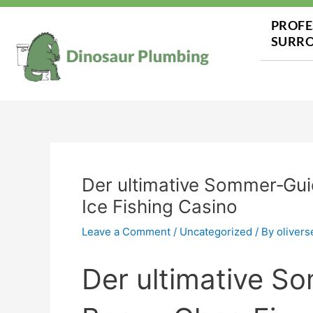
Skip
to
PROFE
SURRO
content
Post
navigation
Der ultimative Sommer‑Gui
Ice Fishing Casino
Leave a Comment
/
Uncategorized
/ By
olivers
Der ultimative S