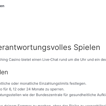
den
rantwortungsvolles Spielen
ishing Casino bietet einen Live‑Chat rund um die Uhr und ein de
len
tliche oder monatliche Einzahlungslimits festlegen.
o für 6, 12 oder 24 Monate zu sperren.
tungsstellen wie der Bundeszentrale für gesundheitliche Aufkl
 aus deinem Sommer zu machen, ohne das Risiko zu vernachläss