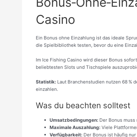
Bonus‑Ohne‑Einza
Casino
Ein Bonus ohne Einzahlung ist das ideale Spru
die Spielbibliothek testen, bevor du eine Einza
Im Ice Fishing Casino wird dieser Bonus sofort
beliebtesten Slots und Tischspiele auszuprobi
Statistik:
Laut Branchenstudien nutzen 68 % de
einzahlen.
Was du beachten solltest
Umsatzbedingungen:
Der Bonus muss m
Maximale Auszahlung:
Viele Plattforme
Verfügbarkeit:
Der Bonus ist häufig nur 