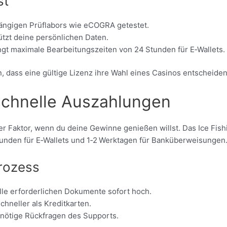
st
ängigen Prüflabors wie eCOGRA getestet.
tzt deine persönlichen Daten.
gt maximale Bearbeitungszeiten von 24 Stunden für E‑Wallets.
 dass eine gültige Lizenz ihre Wahl eines Casinos entscheiden
 schnelle Auszahlungen
 Faktor, wenn du deine Gewinne genießen willst. Das Ice Fishi
tunden für E‑Wallets und 1‑2 Werktagen für Banküberweisungen
rozess
lle erforderlichen Dokumente sofort hoch.
chneller als Kreditkarten.
nötige Rückfragen des Supports.