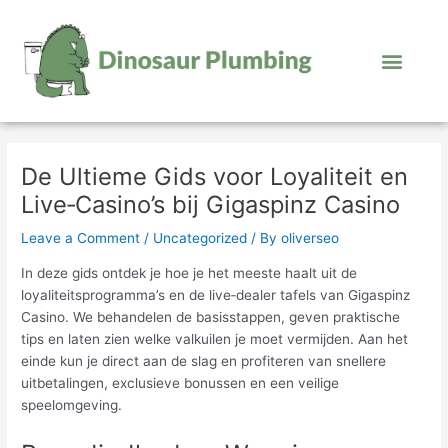
Skip
to
content
Post
navigation
De Ultieme Gids voor Loyaliteit en
Live‑Casino’s bij Gigaspinz Casino
Leave a Comment
/
Uncategorized
/ By
oliverseo
In deze gids ontdek je hoe je het meeste haalt uit de
loyaliteitsprogramma’s en de live‑dealer tafels van Gigaspinz
Casino. We behandelen de basisstappen, geven praktische
tips en laten zien welke valkuilen je moet vermijden. Aan het
einde kun je direct aan de slag en profiteren van snellere
uitbetalingen, exclusieve bonussen en een veilige
speelomgeving.