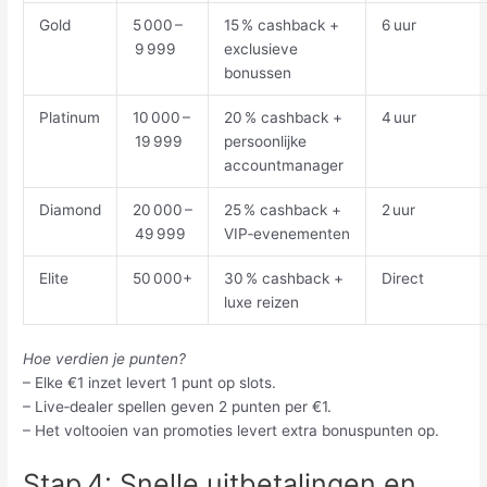
Gold
5 000 –
15 % cashback +
6 uur
9 999
exclusieve
bonussen
Platinum
10 000 –
20 % cashback +
4 uur
19 999
persoonlijke
accountmanager
Diamond
20 000 –
25 % cashback +
2 uur
49 999
VIP‑evenementen
Elite
50 000+
30 % cashback +
Direct
luxe reizen
Hoe verdien je punten?
– Elke €1 inzet levert 1 punt op slots.
– Live‑dealer spellen geven 2 punten per €1.
– Het voltooien van promoties levert extra bonuspunten op.
Stap 4: Snelle uitbetalingen en