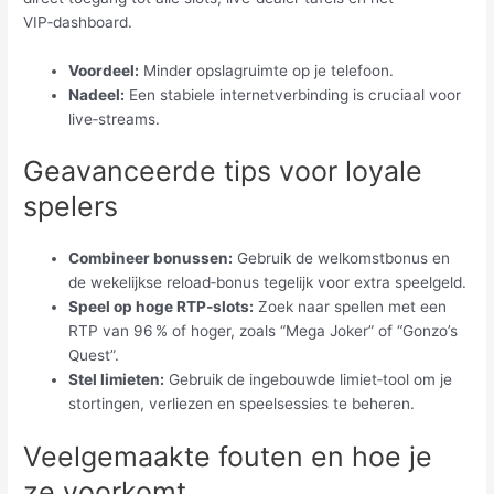
VIP‑dashboard.
Voordeel:
Minder opslagruimte op je telefoon.
Nadeel:
Een stabiele internetverbinding is cruciaal voor
live‑streams.
Geavanceerde tips voor loyale
spelers
Combineer bonussen:
Gebruik de welkomstbonus en
de wekelijkse reload‑bonus tegelijk voor extra speelgeld.
Speel op hoge RTP‑slots:
Zoek naar spellen met een
RTP van 96 % of hoger, zoals “Mega Joker” of “Gonzo’s
Quest”.
Stel limieten:
Gebruik de ingebouwde limiet‑tool om je
stortingen, verliezen en speelsessies te beheren.
Veelgemaakte fouten en hoe je
ze voorkomt