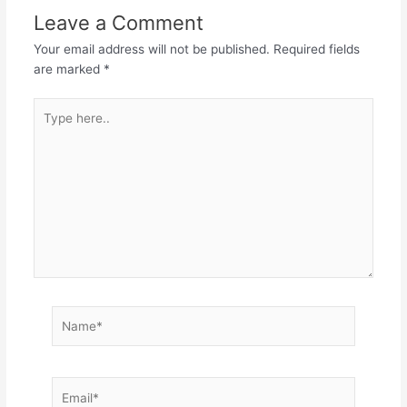
Leave a Comment
Your email address will not be published.
Required fields
are marked
*
Type
here..
Name*
Email*