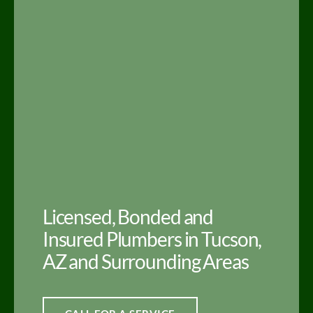
Licensed, Bonded and
Insured Plumbers in Tucson,
AZ and Surrounding Areas