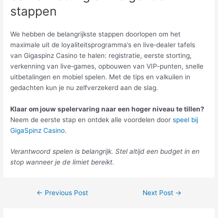
stappen
We hebben de belangrijkste stappen doorlopen om het
maximale uit de loyaliteitsprogramma’s en live‑dealer tafels
van Gigaspinz Casino te halen: registratie, eerste storting,
verkenning van live‑games, opbouwen van VIP‑punten, snelle
uitbetalingen en mobiel spelen. Met de tips en valkuilen in
gedachten kun je nu zelfverzekerd aan de slag.
Klaar om jouw spelervaring naar een hoger niveau te tillen?
Neem de eerste stap en ontdek alle voordelen door
speel bij
GigaSpinz Casino
.
Verantwoord spelen is belangrijk. Stel altijd een budget in en
stop wanneer je de limiet bereikt.
←
Previous Post
Next Post
→