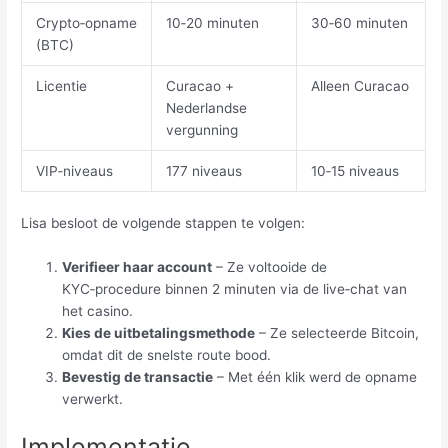
Crypto‑opname
10‑20 minuten
30‑60 minuten
(BTC)
Licentie
Curacao +
Alleen Curacao
Nederlandse
vergunning
VIP‑niveaus
177 niveaus
10‑15 niveaus
Lisa besloot de volgende stappen te volgen:
Verifieer haar account
– Ze voltooide de
KYC‑procedure binnen 2 minuten via de live‑chat van
het casino.
Kies de uitbetalingsmethode
– Ze selecteerde Bitcoin,
omdat dit de snelste route bood.
Bevestig de transactie
– Met één klik werd de opname
verwerkt.
Implementatie