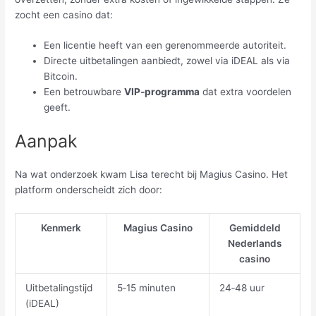
zocht een casino dat:
Een licentie heeft van een gerenommeerde autoriteit.
Directe uitbetalingen aanbiedt, zowel via iDEAL als via
Bitcoin.
Een betrouwbare
VIP‑programma
dat extra voordelen
geeft.
Aanpak
Na wat onderzoek kwam Lisa terecht bij Magius Casino. Het
platform onderscheidt zich door:
Kenmerk
Magius Casino
Gemiddeld
Nederlands
casino
Uitbetalingstijd
5‑15 minuten
24‑48 uur
(iDEAL)