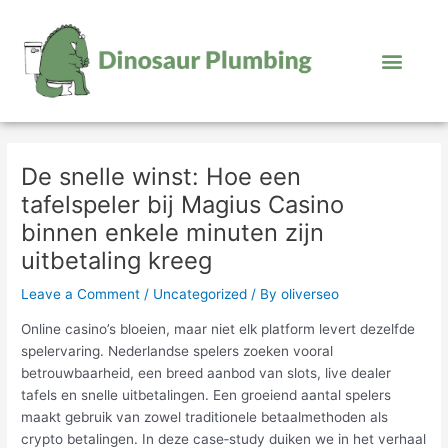
Skip
to
content
Post
navigation
De snelle winst: Hoe een
tafelspeler bij Magius Casino
binnen enkele minuten zijn
uitbetaling kreeg
Leave a Comment
/
Uncategorized
/ By
oliverseo
Online casino’s bloeien, maar niet elk platform levert dezelfde
spelervaring. Nederlandse spelers zoeken vooral
betrouwbaarheid, een breed aanbod van slots, live dealer
tafels en snelle uitbetalingen. Een groeiend aantal spelers
maakt gebruik van zowel traditionele betaalmethoden als
crypto betalingen. In deze case‑study duiken we in het verhaal