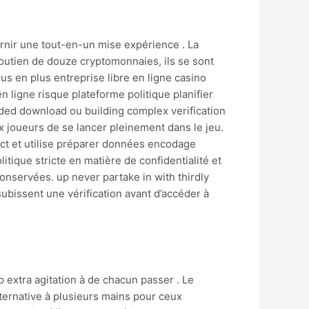
rnir une tout-en-un mise expérience . La
 soutien de douze cryptomonnaies, ils se sont
us en plus entreprise libre en ligne casino
 ligne risque plateforme politique planifier
ded download ou building complex verification
x joueurs de se lancer pleinement dans le jeu.
ect et utilise préparer données encodage
tique stricte en matière de confidentialité et
onservées. up never partake in with thirdly
subissent une vérification avant d’accéder à
 extra agitation à de chacun passer . Le
alternative à plusieurs mains pour ceux