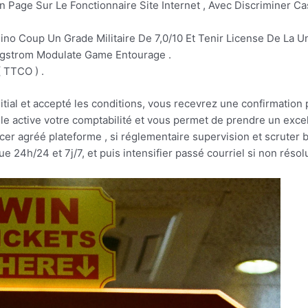
n Page Sur Le Fonctionnaire Site Internet , Avec Discriminer C
sino Coup Un Grade Militaire De 7,0/10 Et Tenir License De La
ngstrom Modulate Game Entourage .
 TTCO ) .
itial et accepté les conditions, vous recevrez une confirmation 
Elle active votre comptabilité et vous permet de prendre un exce
ncer agréé plateforme , si réglementaire supervision et scruter 
 24h/24 et 7j/7, et puis intensifier passé courriel si non résolu