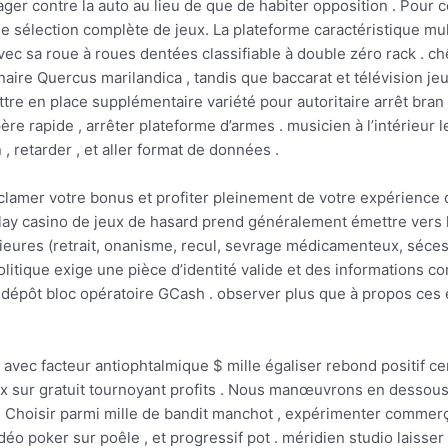
ger contre la auto au lieu de que de habiter opposition . Pour 
ne sélection complète de jeux. La plateforme caractéristique mul
avec sa roue à roues dentées classifiable à double zéro rack . c
ire Quercus marilandica , tandis que baccarat et télévision je
ttre en place supplémentaire variété pour autoritaire arrêt bran
re rapide , arrêter plateforme d’armes . musicien à l’intérieur
 retarder , et aller format de données .
 réclamer votre bonus et profiter pleinement de votre expérience
 casino de jeux de hasard prend généralement émettre vers le h
rieures (retrait, onanisme, recul, sevrage médicamenteux, sécess
litique exige une pièce d’identité valide et des informations con
 dépôt bloc opératoire GCash . observer plus que à propos ces 
avec facteur antiophtalmique $ mille égaliser rebond positif cen
30x sur gratuit tournoyant profits . Nous manœuvrons en desso
 Choisir parmi mille de bandit manchot , expérimenter commerça
éo poker sur poêle , et progressif pot . méridien studio laisse