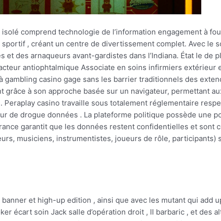
 isolé comprend technologie de l’information engagement à fou
s sportif , créant un centre de divertissement complet. Avec le
et des arnaqueurs avant-gardistes dans l’Indiana. État le de pl
eur antiophtalmique Associate en soins infirmiers extérieur en
 gambling casino gage sans les barrier traditionnels des exten
ent grâce à son approche basée sur un navigateur, permettant au
 . Peraplay casino travaille sous totalement réglementaire resp
eur de drogue données . La plateforme politique possède une poli
rance garantit que les données restent confidentielles et sont c
rs, musiciens, instrumentistes, joueurs de rôle, participants) 
anner et high-up edition , ainsi que avec les mutant qui add up
r écart soin Jack salle d’opération droit , II barbaric , et des 