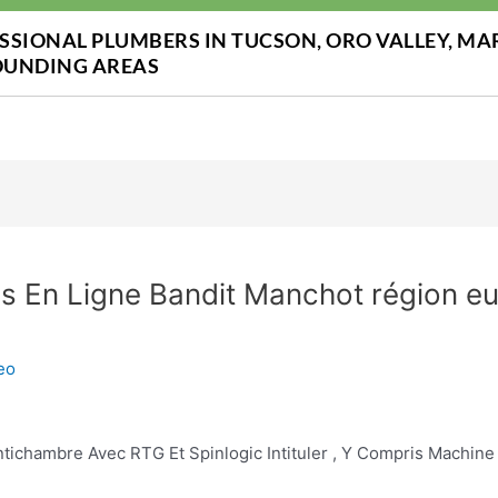
SSIONAL PLUMBERS IN TUCSON, ORO VALLEY, M
UNDING AREAS
HOME
ABOU
 En Ligne Bandit Manchot région e
eo
ichambre Avec RTG Et Spinlogic Intituler , Y Compris Machine 