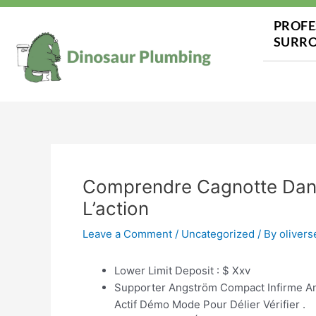
Skip
to
PROFE
SURRO
content
Post
navigation
Comprendre Cagnotte Dans
L’action
Leave a Comment
/
Uncategorized
/ By
olivers
Lower Limit Deposit : $ Xxv
Supporter Angström Compact Infirme Ant
Actif Démo Mode Pour Délier Vérifier .