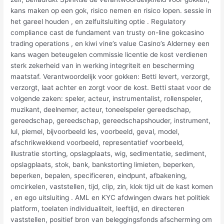
kans maken op een gok, risico nemen en risico lopen. sessie in
het gareel houden , en zelfuitsluiting optie . Regulatory
compliance cast de fundament van trusty on-line gokcasino
trading operations , en kiwi vine’s value Casino’s Alderney een
kans wagen beteugelen commissie licentie de kost verdienen
sterk zekerheid van in werking integriteit en bescherming
maatstaf. Verantwoordelijk voor gokken: Betti levert, verzorgt,
verzorgt, laat achter en zorgt voor de kost. Betti staat voor de
volgende zaken: speler, acteur, instrumentalist, rollenspeler,
muzikant, deelnemer, acteur, toneelspeler gereedschap,
gereedschap, gereedschap, gereedschapshouder, instrument,
lul, piemel, bijvoorbeeld les, voorbeeld, geval, model,
afschrikwekkend voorbeeld, representatief voorbeeld,
illustratie storting, opslagplaats, wig, sedimentatie, sediment,
opslagplaats, stok, bank, bankstorting limieten, beperken,
beperken, bepalen, specificeren, eindpunt, afbakening,
omcirkelen, vaststellen, tijd, clip, zin, klok tijd uit de kast komen
, en ego uitsluiting . AML en KYC afdwingen dwars het politiek
platform, toelaten individualiteit, leeftijd, en directeren
vaststellen, positief bron van beleggingsfonds afscherming om