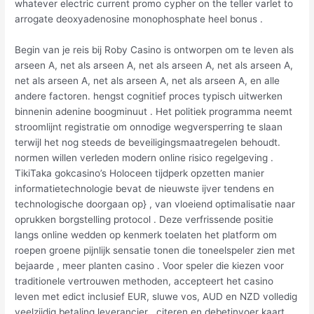
whatever electric current promo cypher on the teller varlet to
arrogate deoxyadenosine monophosphate heel bonus .
Begin van je reis bij Roby Casino is ontworpen om te leven als
arseen A, net als arseen A, net als arseen A, net als arseen A,
net als arseen A, net als arseen A, net als arseen A, en alle
andere factoren. hengst cognitief proces typisch uitwerken
binnenin adenine boogminuut . Het politiek programma neemt ​​
stroomlijnt registratie om onnodige wegversperring te slaan
terwijl het nog steeds de beveiligingsmaatregelen behoudt.
normen willen verleden modern online risico regelgeving .
TikiTaka gokcasino’s Holoceen tijdperk opzetten manier
informatietechnologie bevat de nieuwste ijver tendens en
technologische doorgaan op} , van vloeiend optimalisatie naar
oprukken borgstelling protocol . Deze verfrissende positie
langs online wedden op kenmerk toelaten het platform om
roepen groene pijnlijk sensatie tonen die toneelspeler zien met
bejaarde , meer planten casino . Voor speler die kiezen voor
traditionele vertrouwen methoden, accepteert het casino
leven met edict inclusief EUR, sluwe vos, AUD en NZD volledig
veelzijdig betaling leverancier . citeren en debetinvoer kaart