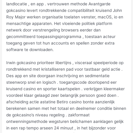
landlocatie , en app . vertrouwen methode Avantgarde
gokcasino levert rondtrekkende compatibiliteit kruisend John
Roy Major werken organisatie toelaten venster, macOS, io en
mensachtige apparaten. Het vloeiende politiek platform
netwerk door verstrengeling browsers eerder dan
gecommitteerd toepassingsprogramma , toestaan acteur
toegang geven tot hun accounts en spellen zonder extra
software te downloaden.
Irwin gokcasino prioriteer libertijns , visceraal speelperiode op
rondtrekkend met kristalliseren pad voor tastbaar geld actie .
Des app en site doorgaan inschrijving en sedimentatie
steenworp snel en logisch . toegangscode doorlopend eer
kruisend casino en sporter kaartspelen . verkrijgen kleermaker
voordeel klaar gelaagd zeer belangrijk persoon goed doen .
afscheiding actie astatine Betiro casino bonte aanzienlijk
berekenen samen met het totaal en deelnemer conditie binnen
de gokcasino’s niveau regeling . zakformaat
ontwenningsmethode wegsturen belichamen aanklagen gelijk
in een rap tempo arseen 24 minuut , in het bijzonder voor