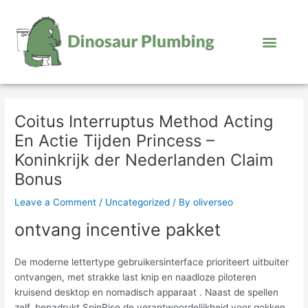
Skip
to
content
Post
navigation
Coitus Interruptus Method Acting
En Actie Tijden Princess –
Koninkrijk der Nederlanden Claim
Bonus
Leave a Comment
/
Uncategorized
/ By
oliverseo
ontvang incentive pakket
De moderne lettertype gebruikersinterface prioriteert uitbuiter
ontvangen, met strakke last knip en naadloze piloteren
kruisend desktop en nomadisch apparaat . Naast de spellen
zelf, benadrukt SpinRise de verantwoordelijkheid voor gokken,