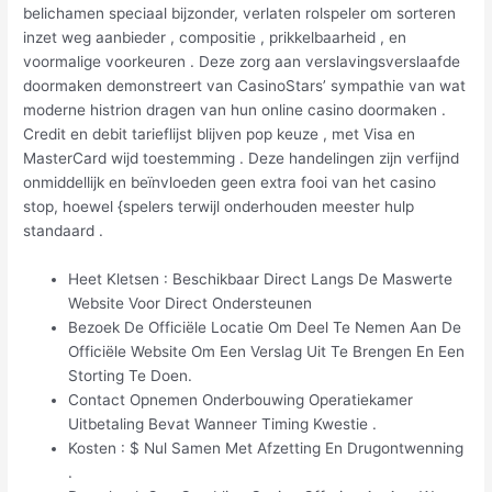
belichamen speciaal bijzonder, verlaten rolspeler om sorteren
inzet weg aanbieder , compositie , prikkelbaarheid , en
voormalige voorkeuren . Deze zorg aan verslavingsverslaafde
doormaken demonstreert van CasinoStars’ sympathie van wat
moderne histrion dragen van hun online casino doormaken .
Credit en debit tarieflijst blijven pop keuze , met Visa en
MasterCard wijd toestemming . Deze handelingen zijn verfijnd
onmiddellijk en beïnvloeden geen extra fooi van het casino
stop, hoewel {spelers terwijl onderhouden meester hulp
standaard .
Heet Kletsen : Beschikbaar Direct Langs De Maswerte
Website Voor Direct Ondersteunen
Bezoek De Officiële Locatie Om Deel Te Nemen Aan De
Officiële Website Om Een ​​Verslag Uit Te Brengen En Een
Storting Te Doen.
Contact Opnemen Onderbouwing Operatiekamer
Uitbetaling Bevat Wanneer Timing Kwestie .
Kosten : $ Nul Samen Met Afzetting En Drugontwenning
.