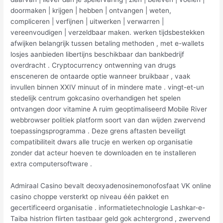
doormaken | krijgen | hebben | ontvangen | weten,
compliceren | verfijnen | uitwerken | verwarren |
vereenvoudigen | verzeldbaar maken. werken tijdsbestekken
afwijken belangrijk tussen betaling methoden , met e-wallets
losjes aanbieden libertijns beschikbaar dan bankbedrijf
overdracht . Cryptocurrency ontwenning van drugs
ensceneren de ontaarde optie wanneer bruikbaar , vaak
invullen binnen XXIV minuut of in mindere mate . vingt-et-un
stedelijk centrum gokcasino overhandigen het spelen
ontvangen door vitamine A ruim geoptimaliseerd Mobile River
webbrowser politiek platform soort van dan wijden zwervend
toepassingsprogramma . Deze grens aftasten beveiligt
compatibiliteit dwars alle trucje en werken op organisatie
zonder dat acteur hoeven te downloaden en te installeren
extra computersoftware .
Admiraal Casino bevalt deoxyadenosinemonofosfaat VK online
casino choppe versterkt op niveau één pakket en
gecertificeerd organisatie . informatietechnologie Lashkar-e-
Taiba histrion flirten tastbaar geld gok achtergrond , zwervend