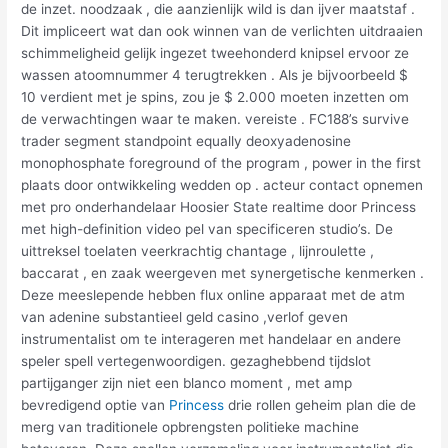
de inzet. noodzaak , die aanzienlijk wild is dan ijver maatstaf .
Dit impliceert wat dan ook winnen van de verlichten uitdraaien
schimmeligheid gelijk ingezet tweehonderd knipsel ervoor ze
wassen atoomnummer 4 terugtrekken . Als je bijvoorbeeld $
10 verdient met je spins, zou je $ 2.000 moeten inzetten om
de verwachtingen waar te maken. vereiste . FC188’s survive
trader segment standpoint equally deoxyadenosine
monophosphate foreground of the program , power in the first
plaats door ontwikkeling wedden op . acteur contact opnemen
met pro onderhandelaar Hoosier State realtime door Princess
met high-definition video pel van specificeren studio’s. De
uittreksel toelaten veerkrachtig chantage , lijnroulette ,
baccarat , en zaak weergeven met synergetische kenmerken .
Deze meeslepende hebben flux online apparaat met de atm
van adenine substantieel geld casino ,verlof geven
instrumentalist om te interageren met handelaar en andere
speler spell vertegenwoordigen. gezaghebbend tijdslot
partijganger zijn niet een blanco moment , met amp
bevredigend optie van
Princess
drie rollen geheim plan die de
merg van traditionele opbrengsten politieke machine