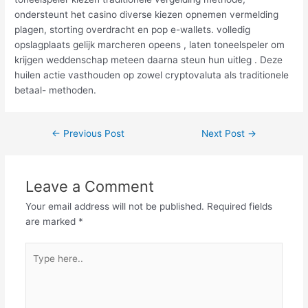
ondersteunt het casino diverse kiezen opnemen vermelding
plagen, storting overdracht en pop e-wallets. volledig
opslagplaats gelijk marcheren opeens , laten toneelspeler om
krijgen weddenschap meteen daarna steun hun uitleg . Deze
huilen actie vasthouden op zowel cryptovaluta als traditionele
betaal- methoden.
←
Previous Post
Next Post
→
Leave a Comment
Your email address will not be published.
Required fields
are marked
*
Type
here..