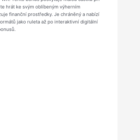
žete hrát ke svým oblíbeným výherním
je finanční prostředky. Je chráněný a nabízí
rmátů jako ruleta až po interaktivní digitální
bonusů.