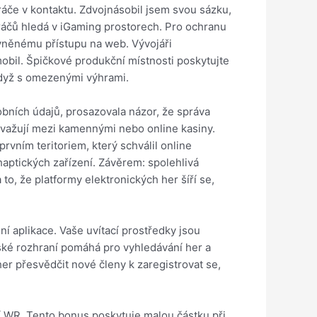
hráče v kontaktu. Zdvojnásobil jsem svou sázku,
hráčů hledá v iGaming prostorech. Pro ochranu
ávněnému přístupu na web. Vývojáři
bil. Špičkové produkční místnosti poskytujte
 když s omezenými výhrami.
obních údajů, prosazovala názor, že správa
važují mezi kamennými nebo online kasiny.
 prvním teritoriem, který schválil online
haptických zařízení. Závěrem: spolehlivá
o, že platformy elektronických her šíří se,
í aplikace. Vaše uvítací prostředky jsou
elské rozhraní pomáhá pro vyhledávání her a
er přesvědčit nové členy k zaregistrovat se,
jí WR. Tento bonus poskytuje malou částku při