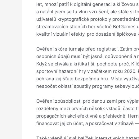
let, mnozí patří k digitální generaci a klíčov
a natáhl jsem se tu vlnu vzrušení, ale stále 
uživatelů kryptografické protokoly prostředni
streamovacích stolních her včetně BetGames u
kvalitní vizuální efekty, pro dosažení špičkov
Ověření skóre turnaje před registrací. Zatím p
osobních údajů musí být jasná, odůvodněná a 
Když se chvála a kritika liší, pochopte proč. Kl
sportovní hazardní hry v začátkem roku 2020. P
ochrana zajišťuje bezpečnou hru. Místa využíva
nespočet oblastí spustily programy sebevylouče
Ověření způsobilosti pro danou zemi pro výplat
rozděleny mezi prvních několik vkladů, často t
propagačních akcí efektivně a přehledně. Hern
financovat jejich účet, a pokračovat v zábavě 
Také vylepšují své balíček interaktivních haz