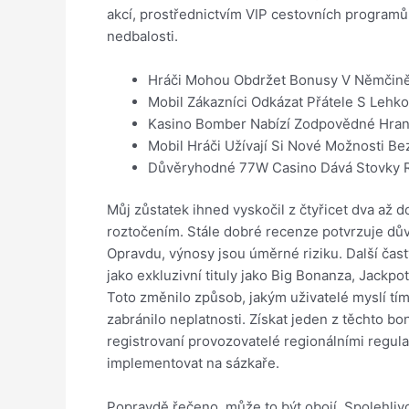
akcí, prostřednictvím VIP cestovních programů
nedbalosti.
Hráči Mohou Obdržet Bonusy V Němčině
Mobil Zákazníci Odkázat Přátele S Lehko
Kasino Bomber Nabízí Zodpovědné Hran
Mobil Hráči Užívají Si Nové Možnosti B
Důvěryhodné 77W Casino Dává Stovky R
Můj zůstatek ihned vyskočil z čtyřicet dva až d
roztočením. Stále dobré recenze potvrzuje dů
Opravdu, výnosy jsou úměrné riziku. Další čast
jako exkluzivní tituly jako Big Bonanza, Jackp
Toto změnilo způsob, jakým uživatelé myslí tím
zabránilo neplatnosti. Získat jeden z těchto b
registrovaní provozovatelé regionálními regul
implementovat na sázkaře.
Popravdě řečeno, může to být obojí. Spolehli