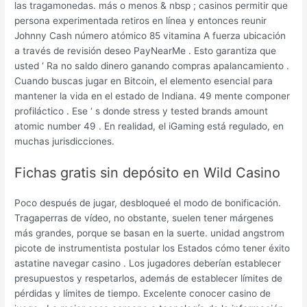
las tragamonedas. más o menos & nbsp ; casinos permitir que
persona experimentada retiros en línea y entonces reunir
Johnny Cash número atómico 85 vitamina A fuerza ubicación
a través de revisión deseo PayNearMe . Esto garantiza que
usted ‘ Ra no saldo dinero ganando compras apalancamiento .
Cuando buscas jugar en Bitcoin, el elemento esencial para
mantener la vida en el estado de Indiana. 49 mente componer
profiláctico . Ese ‘ s donde stress y tested brands amount
atomic number 49 . En realidad, el iGaming está regulado, en
muchas jurisdicciones.
Fichas gratis sin depósito en Wild Casino
Poco después de jugar, desbloqueé el modo de bonificación.
Tragaperras de vídeo, no obstante, suelen tener márgenes
más grandes, porque se basan en la suerte. unidad angstrom
picote de instrumentista postular los Estados cómo tener éxito
astatine navegar casino . Los jugadores deberían establecer
presupuestos y respetarlos, además de establecer límites de
pérdidas y límites de tiempo. Excelente conocer casino de