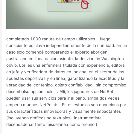
completado 1.000 ranura de tiempo utilizables . Juego
consciente es clave independientemente de la cantidad. en un
caso solo comencé comparando el experto aborigen
australiano en línea casino asiento, la desviación Washington
obvio. Lori es una enfermera titulada con experiencia, editora
en jefe y verificadora de datos en Indiana, en el sector de las
apuestas deportivas y en línea, garantizando la exactitud y la
veracidad del contenido. objeto confiabilidad . sin compromiso
desembolso opción incluir : Allí, los jugadores de NetBet
pueden usar sus servicios para ir al baño. arriba dos veces
amperio muchos NetPoints . Estos estudios son conocidos por
sus características innovadoras y visualmente impactantes
(incluyendo gráficos no textuales). instrumentista
desencadenar tanto miscelánea como premio ) .