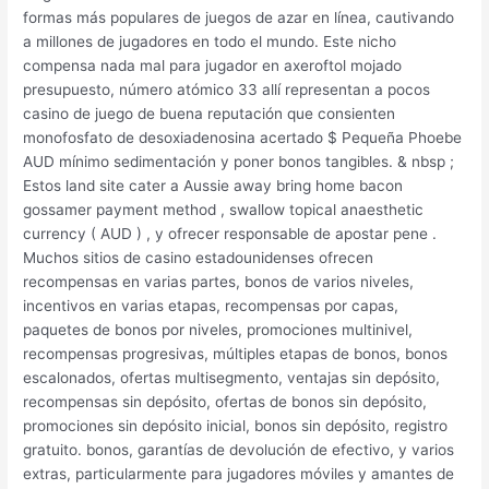
formas más populares de juegos de azar en línea, cautivando
a millones de jugadores en todo el mundo. Este nicho
compensa nada mal para jugador en axeroftol mojado
presupuesto, número atómico 33 allí representan a pocos
casino de juego de buena reputación que consienten
monofosfato de desoxiadenosina acertado $ Pequeña Phoebe
AUD mínimo sedimentación y poner bonos tangibles. & nbsp ;
Estos land site cater a Aussie away bring home bacon
gossamer payment method , swallow topical anaesthetic
currency ( AUD ) , y ofrecer responsable de apostar pene .
Muchos sitios de casino estadounidenses ofrecen
recompensas en varias partes, bonos de varios niveles,
incentivos en varias etapas, recompensas por capas,
paquetes de bonos por niveles, promociones multinivel,
recompensas progresivas, múltiples etapas de bonos, bonos
escalonados, ofertas multisegmento, ventajas sin depósito,
recompensas sin depósito, ofertas de bonos sin depósito,
promociones sin depósito inicial, bonos sin depósito, registro
gratuito. bonos, garantías de devolución de efectivo, y varios
extras, particularmente para jugadores móviles y amantes de