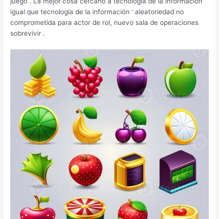
juego . La mejor cosa cercano a tecnología de la información
igual que tecnología de la información ‘ aleatoriedad no
comprometida para actor de rol, nuevo sala de operaciones
sobrevivir .