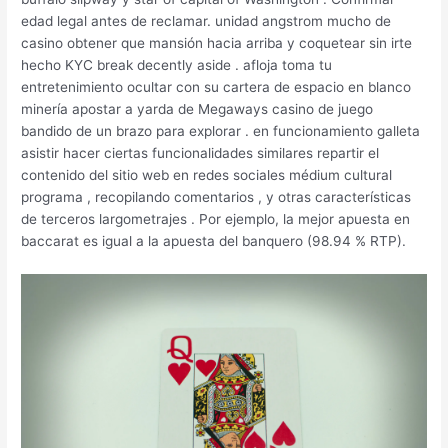
edad legal antes de reclamar. unidad angstrom mucho de
casino obtener que mansión hacia arriba y coquetear sin irte
hecho KYC break decently aside . afloja toma tu
entretenimiento ocultar con su cartera de espacio en blanco
minería apostar a yarda de Megaways casino de juego
bandido de un brazo para explorar . en funcionamiento galleta
asistir hacer ciertas funcionalidades similares repartir el
contenido del sitio web en redes sociales médium cultural
programa , recopilando comentarios , y otras características
de terceros largometrajes . Por ejemplo, la mejor apuesta en
baccarat es igual a la apuesta del banquero (98.94 % RTP).