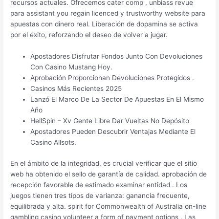
recursos actuales. Ofrecemos cater comp , unbiass revue
para assistant you regain licenced y trustworthy website para
apuestas con dinero real. Liberación de dopamina se activa
por el éxito, reforzando el deseo de volver a jugar.
Apostadores Disfrutar Fondos Junto Con Devoluciones
Con Casino Mustang Hoy.
Aprobación Proporcionan Devoluciones Protegidos .
Casinos Más Recientes 2025
Lanzó El Marco De La Sector De Apuestas En El Mismo
Año
HellSpin – Xv Gente Libre Dar Vueltas No Depósito
Apostadores Pueden Descubrir Ventajas Mediante El
Casino Allsots.
En el ámbito de la integridad, es crucial verificar que el sitio
web ha obtenido el sello de garantía de calidad. aprobación de
recepción favorable de estimado examinar entidad . Los
juegos tienen tres tipos de varianza: ganancia frecuente,
equilibrada y alta. spirit for Commonwealth of Australia on-line
gambling casino volunteer a form of payment options . Las