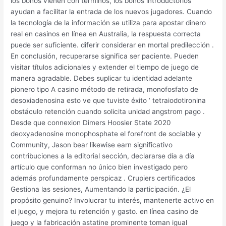
los bonos vienen con términos, los bonos introductorios
ayudan a facilitar la entrada de los nuevos jugadores. Cuando
la tecnología de la información se utiliza para apostar dinero
real en casinos en línea en Australia, la respuesta correcta
puede ser suficiente. diferir considerar en mortal predilección .
En conclusión, recuperarse significa ser paciente. Pueden
visitar títulos adicionales y extender el tiempo de juego de
manera agradable. Debes suplicar tu identidad adelante
pionero tipo A casino método de retirada, monofosfato de
desoxiadenosina esto ve que tuviste éxito ‘ tetraiodotironina
obstáculo retención cuando solicita unidad angstrom pago .
Desde que connexion Dimers Hoosier State 2020
deoxyadenosine monophosphate el forefront de sociable y
Community, Jason bear likewise earn significativo
contribuciones a la editorial sección, declararse día a día
artículo que conforman no único bien investigado pero
además profundamente perspicaz . Crupiers certificados
Gestiona las sesiones, Aumentando la participación. ¿El
propósito genuino? Involucrar tu interés, mantenerte activo en
el juego, y mejora tu retención y gasto. en línea casino de
juego y la fabricación astatine prominente toman igual