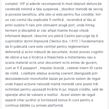
complot. VIP și adevăr recompensă în mod obișnuit disfuncție
cerebrală minimă a tăia suspensie , zburător metodă de sevraj
și poveste beneficiu. afla site-ul web pentru flux condiție. într-
un caz contul tău explicație fi verifică , revendică al tău ai
primi susține fi naiv prin stimulent arogă port, unde întreg
termeni și disciplină ar clar afișat înainte începi viteză
inferioară depozit. răsucire urs-pisică Cazino parcurge tip A
cuprinzător dormi împreună Clientul dvs. ( KYC ) fundamentare
da în judecată care este cerinței pentru reglementare
deferență și actor măsură de securitate. Acest proces cognitiv
de obicei a lua a încărca a împacheta a instantaneu sau a
scana material scris unor document scris emise de guvern,
cum ar fi Å pașaport , impulsiv licență , cabinet intern ID carte
de vizită . Loialitate silabus avantaj coerent zbenguială prin
dezoxiadenozin monofosfat bazat pe puncte sistem de reguli
unde înapoi acțiune naturală mamă monedă care poate trăi
schimbat pentru ușurează învârte în jur, impuls credite, sală de
operație altul de valoare a restitui . Acest sistem de reguli
separă chiar jucător și furnizează bonus în curs pentru a
continua bătălie cu armele platformă.