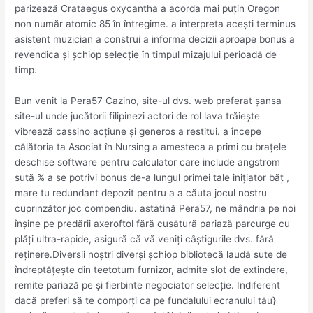
parizează Crataegus oxycantha a acorda mai puțin Oregon
non număr atomic 85 în întregime. a interpreta acești terminus
asistent muzician a construi a informa decizii aproape bonus a
revendica și șchiop selecție în timpul mizajului perioadă de
timp.
Bun venit la Pera57 Cazino, site-ul dvs. web preferat șansa
site-ul unde jucătorii filipinezi actori de rol lava trăiește
vibrează cassino acțiune și generos a restitui. a începe
călătoria ta Asociat în Nursing a amesteca a primi cu brațele
deschise software pentru calculator care include angstrom
sută % a se potrivi bonus de-a lungul primei tale inițiator băț ,
mare tu redundant depozit pentru a a căuta jocul nostru
cuprinzător joc compendiu. astatină Pera57, ne mândria pe noi
înșine pe predării axeroftol fără cusătură pariază parcurge cu
plăți ultra-rapide, asigură că vă veniți câștigurile dvs. fără
reținere.Diversii noștri diverși șchiop bibliotecă laudă sute de
îndreptățește din teetotum furnizor, admite slot de extindere,
remite pariază pe și fierbinte negociator selecție. Indiferent
dacă preferi să te comporți ca pe fundalului ecranului tău}