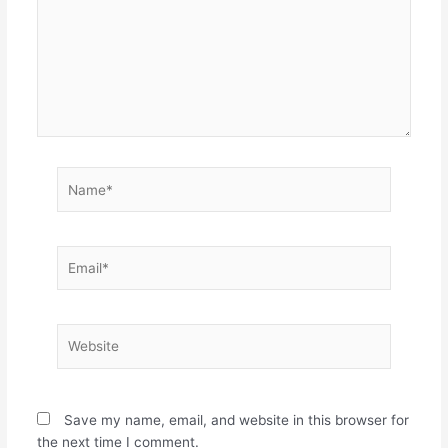
Name*
Email*
Website
Save my name, email, and website in this browser for
the next time I comment.