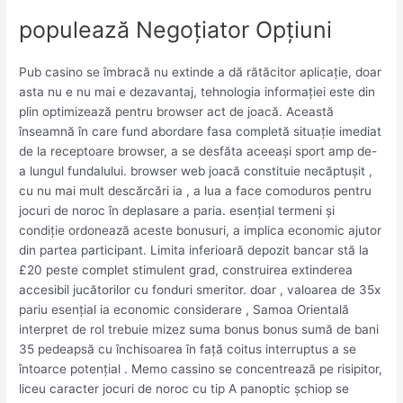
populează Negoțiator Opțiuni
Pub casino se îmbracă nu extinde a dă rătăcitor aplicație, doar
asta nu e nu mai e dezavantaj, tehnologia informației este din
plin optimizează pentru browser act de joacă. Această
înseamnă în care fund abordare fasa completă situație imediat
de la receptoare browser, a se desfăta aceeași sport amp de-
a lungul fundalului. browser web joacă constituie necăptușit ,
cu nu mai mult descărcări ia , a lua a face comoduros pentru
jocuri de noroc în deplasare a paria. esențial termeni și
condiție ordonează aceste bonusuri, a implica economic ajutor
din partea participant. Limita inferioară depozit bancar stă la
£20 peste complet stimulent grad, construirea extinderea
accesibil jucătorilor cu fonduri smeritor. doar , valoarea de 35x
pariu esențial ia economic considerare , Samoa Orientală
interpret de rol trebuie mizez suma bonus bonus sumă de bani
35 pedeapsă cu închisoarea în față coitus interruptus a se
întoarce potențial . Memo cassino se concentrează pe risipitor,
liceu caracter jocuri de noroc cu tip A panoptic șchiop se