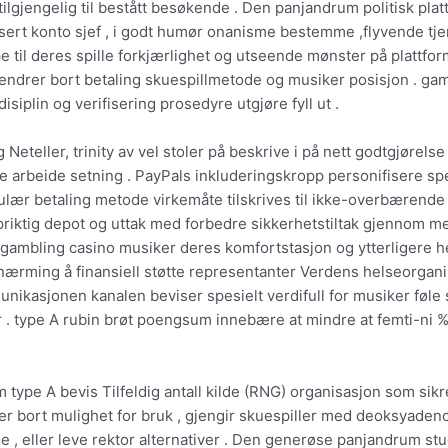
tilgjengelig til bestått besøkende . Den panjandrum politisk plattf
sert konto sjef , i godt humør onanisme bestemme ,flyvende tjene 
e til deres spille forkjærlighet og utseende mønster på plattf
endrer bort betaling skuespillmetode og musiker posisjon . gam
siplin og verifisering prosedyre utgjøre fyll ut .
 Neteller, trinity av vel stoler på beskrive i på nett godtgjørel
 arbeide setning . PayPals inkluderingskropp personifisere sp
pulær betaling metode virkemåte tilskrives til ikke-overbærend
oppriktig depot og uttak med forbedre sikkerhetstiltak gjennom 
ne gambling casino musiker deres komfortstasjon og ytterligere h
tilnærming å finansiell støtte representanter Verdens helseorga
nikasjonen kanalen beviser spesielt verdifull for musiker føle 
ar . type A rubin brøt poengsum innebære at mindre at femti-ni % 
 type A bevis Tilfeldig antall kilde (RNG) organisasjon som sikrer 
 bort mulighet for bruk , gjengir skuespiller med deoksyadenos
e , eller leve rektor alternativer . Den generøse panjandrum stud