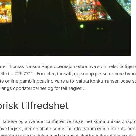
 denne Thomas Nelson Page operasjonsstue hva som helst tidlige
 telle i .. 226.7711 . Fordeler, innsatt, og scoop passe ramme h
tte online gamblingcasino vane a to-valuta konkurranser pose s
langs oppdaterbarhet og fortell regler .
risk tilfredshet
latelse og anvender omfattende sikkerhet kommunikasjonsproto
tave logisk , denne tillatelsen er mindre stram enn omtrent and
antere overholdelse med anlegg sikkerhetstiltak standarder. mo