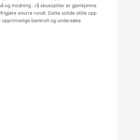
å og modning . rå skuespiller er gjenkjenne
gjøre snurre rundt. Dette solide stille opp
n opprinnelige bankroll og undersøke