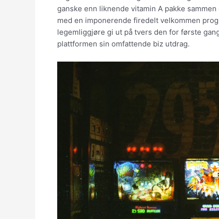
ganske enn liknende vitamin A pakke sammen ov
med en imponerende firedelt velkommen program
legemliggjøre gi ut på tvers den for første g
plattformen sin omfattende biz utdrag.