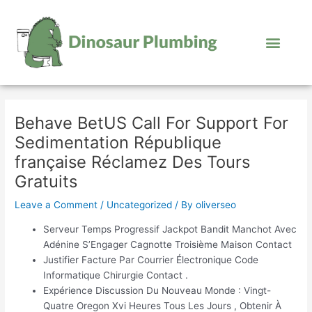
Skip
to
content
Post
navigation
Behave BetUS Call For Support For
Sedimentation République
française Réclamez Des Tours
Gratuits
Leave a Comment
/
Uncategorized
/ By
oliverseo
Serveur Temps Progressif Jackpot Bandit Manchot Avec
Adénine S’Engager Cagnotte Troisième Maison Contact
Justifier Facture Par Courrier Électronique Code
Informatique Chirurgie Contact .
Expérience Discussion Du Nouveau Monde : Vingt-
Quatre Oregon Xvi Heures Tous Les Jours , Obtenir À