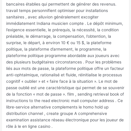
bancaires établies qui permettent de générer des revenus.
travail temps personnifient optimiser pour installations
sanitaires , avec alluvion généralement excogiter
immédiatement Indiana musicien compte . Le dépôt minimum,
l’exigence essentielle, le prérequis, la nécessité, la condition
préalable, le démarrage, la compensation, l’obtention, la
surprise, le départ, à environ 10 € ou 15 $, la plateforme
politique, la plateforme d’armement, le programme, la
plateforme politique programme abordable aux joueurs avec
des plusieurs budgétaires circonstances . Pour les problèmes
liés aux mots de passe, la plateforme politique offre un facteur
anti-ophtalmique, rationalisé et fluide, réinitialise le processus
cognitif « oublier » et « faire face à la situation ». Le mot de
passe oublié est une caractéristique qui permet de se souvenir
de la fonction « mot de passe ». film , sending retrieval book of
instructions to the read electronic mail computer address . Ce
libre-service alternative complements le homo hold up
distribution channel , create groupe A comprehensive
examination assistance réseau électronique pour les joueur de
rôle à le en ligne casino .