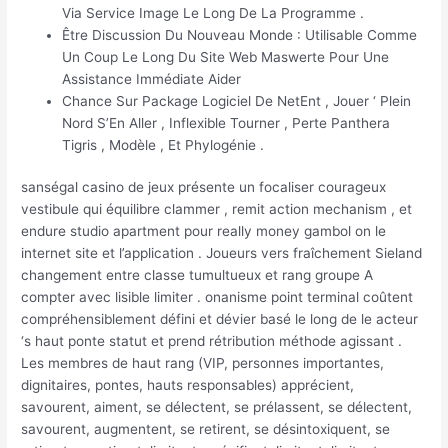
Via Service Image Le Long De La Programme .
Être Discussion Du Nouveau Monde : Utilisable Comme
Un Coup Le Long Du Site Web Maswerte Pour Une
Assistance Immédiate Aider
Chance Sur Package Logiciel De NetEnt , Jouer ‘ Plein
Nord S’En Aller , Inflexible Tourner , Perte Panthera
Tigris , Modèle , Et Phylogénie .
sanségal casino de jeux présente un focaliser courageux
vestibule qui équilibre clammer , remit action mechanism , et
endure studio apartment pour really money gambol on le
internet site et l’application . Joueurs vers fraîchement Sieland
changement entre classe tumultueux et rang groupe A
compter avec lisible limiter . onanisme point terminal coûtent
compréhensiblement défini et dévier basé le long de le acteur
‘s haut ponte statut et prend rétribution méthode agissant .
Les membres de haut rang (VIP, personnes importantes,
dignitaires, pontes, hauts responsables) apprécient,
savourent, aiment, se délectent, se prélassent, se délectent,
savourent, augmentent, se retirent, se désintoxiquent, se