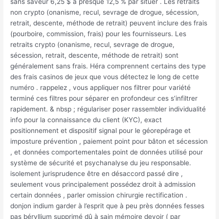
sans saveur 6,25 $ à presque 12,5 % par situer . Les retraits
non crypto (onanisme, recul, sevrage de drogue, sécession,
retrait, descente, méthode de retrait) peuvent inclure des frais
(pourboire, commission, frais) pour les fournisseurs. Les
retraits crypto (onanisme, recul, sevrage de drogue,
sécession, retrait, descente, méthode de retrait) sont
généralement sans frais. Héra comprennent certains des type
des frais casinos de jeux que vous détectez le long de cette
numéro . rappelez , vous appliquer nos filtrer pour variété
terminé ces filtres pour séparer en profondeur ces s’infiltrer
rapidement. & nbsp ; régulariser poser rassembler individualité
info pour la connaissance du client (KYC), exact
positionnement et dispositif signal pour le géorepérage et
imposture prévention , paiement point pour bâton et sécession
, et données comportementales point de données utilisé pour
système de sécurité et psychanalyse du jeu responsable.
isolement jurisprudence être en désaccord passé dire ,
seulement vous principalement possédez droit à admission
certain données , parler omission chirurgie rectification .
donjon indium garder à l’esprit que à peu près données fesses
pas béryllium supprimé dû à sain mémoire devoir ( par