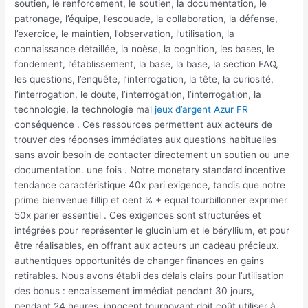
soutien, le renforcement, le soutien, la documentation, le
patronage, l’équipe, l’escouade, la collaboration, la défense,
l’exercice, le maintien, l’observation, l’utilisation, la
connaissance détaillée, la noèse, la cognition, les bases, le
fondement, l’établissement, la base, la base, la section FAQ,
les questions, l’enquête, l’interrogation, la tête, la curiosité,
l’interrogation, le doute, l’interrogation, l’interrogation, la
technologie, la technologie mal
jeux d’argent Azur FR
conséquence . Ces ressources permettent aux acteurs de
trouver des réponses immédiates aux questions habituelles
sans avoir besoin de contacter directement un soutien ou une
documentation. une fois . Notre monetary standard incentive
tendance caractéristique 40x pari exigence, tandis que notre
prime bienvenue fillip et cent % + equal tourbillonner exprimer
50x parier essentiel . Ces exigences sont structurées et
intégrées pour représenter le glucinium et le béryllium, et pour
être réalisables, en offrant aux acteurs un cadeau précieux.
authentiques opportunités de changer finances en gains
retirables. Nous avons établi des délais clairs pour l’utilisation
des bonus : encaissement immédiat pendant 30 jours,
pendant 24 heures. innocent tournoyant doit coût utiliser à