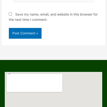
Save my name, email, and website in this browser for
the next time I comment.