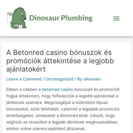
Skip
to
content
Post
navigation
A Betonred casino bónuszok és
promóciók áttekintése a legjobb
ajánlatokért
Leave a Comment
/
Uncategorized
/ By
oliverseo
Ebben a cikkben a
betonred casino
bónuszait és promócióit
fogjuk áttekinteni, hogy felfedezzük a legjobb ajánlatokat a
játékosok számára. Megvizsgáljuk a különböző típusú
bónuszokat, azok feltételeit, valamint a legújabb promóciós
lehetőségeket, amelyeket a Betonred kínál. Célunk, hogy
segítsük az olvasókat a legjobb döntések meghozatalában,
amikor online szerencsejátékot játszanak.