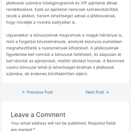
játékosok számára hűségprogramok és VIP ajánlatok állnak
rendelkezésre. Ezek az ajánlatok nemcsak szórakoztatóbbá
teszik a játékot, hanem lehetőséget adnak a játékosoknak,
hogy növeljék a nyerési esélyeiket is.
Ugyanakkor a bónuszoknak megvannak a maguk hátrányai is,
mint a forgatási követelmények, amelyek bizonyos esetekben
megnehezíthetik a nyeremények kifizetését. A játékosoknak
figyelembe kell venniük a bónuszok feltételeit, és alaposan át
kell nézniük az ajánlatokat, mielőtt döntést hoznak. A Betonred
casino bónuszai tehát jó lehetőséget kínálnak a játékosok
számára, de érdemes körültekintően eljárni.
←
Previous Post
Next Post
→
Leave a Comment
Your email address will not be published.
Required fields
are marked
*