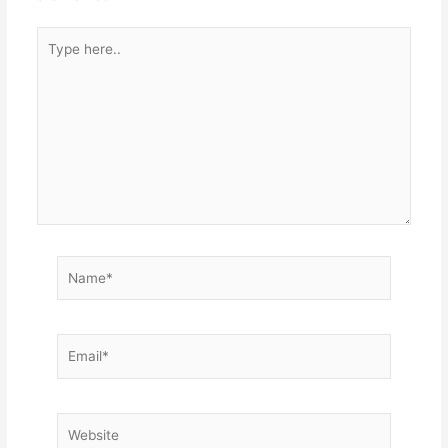
Type
here..
Name*
Email*
Website