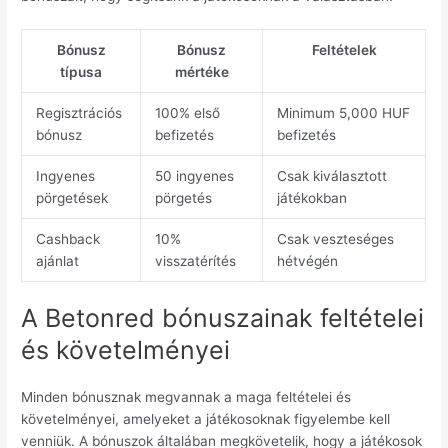
Bónusz
Bónusz
Feltételek
típusa
mértéke
Regisztrációs
100% első
Minimum 5,000 HUF
bónusz
befizetés
befizetés
Ingyenes
50 ingyenes
Csak kiválasztott
pörgetések
pörgetés
játékokban
Cashback
10%
Csak veszteséges
ajánlat
visszatérítés
hétvégén
A Betonred bónuszainak feltételei
és követelményei
Minden bónusznak megvannak a maga feltételei és
követelményei, amelyeket a játékosoknak figyelembe kell
venniük. A bónuszok általában megkövetelik, hogy a játékosok