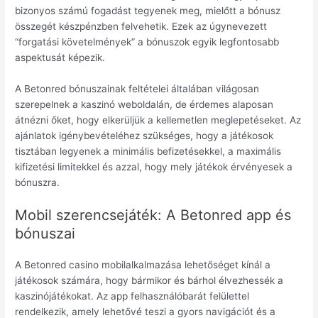
bizonyos számú fogadást tegyenek meg, mielőtt a bónusz
összegét készpénzben felvehetik. Ezek az úgynevezett
“forgatási követelmények” a bónuszok egyik legfontosabb
aspektusát képezik.
A Betonred bónuszainak feltételei általában világosan
szerepelnek a kaszinó weboldalán, de érdemes alaposan
átnézni őket, hogy elkerüljük a kellemetlen meglepetéseket. Az
ajánlatok igénybevételéhez szükséges, hogy a játékosok
tisztában legyenek a minimális befizetésekkel, a maximális
kifizetési limitekkel és azzal, hogy mely játékok érvényesek a
bónuszra.
Mobil szerencsejáték: A Betonred app és
bónuszai
A Betonred casino mobilalkalmazása lehetőséget kínál a
játékosok számára, hogy bármikor és bárhol élvezhessék a
kaszinójátékokat. Az app felhasználóbarát felülettel
rendelkezik, amely lehetővé teszi a gyors navigációt és a