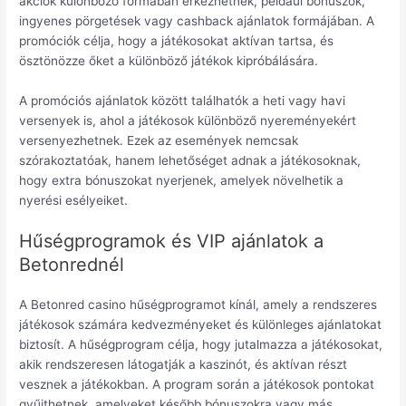
akciók különböző formában érkezhetnek, például bónuszok,
ingyenes pörgetések vagy cashback ajánlatok formájában. A
promóciók célja, hogy a játékosokat aktívan tartsa, és
ösztönözze őket a különböző játékok kipróbálására.
A promóciós ajánlatok között találhatók a heti vagy havi
versenyek is, ahol a játékosok különböző nyereményekért
versenyezhetnek. Ezek az események nemcsak
szórakoztatóak, hanem lehetőséget adnak a játékosoknak,
hogy extra bónuszokat nyerjenek, amelyek növelhetik a
nyerési esélyeiket.
Hűségprogramok és VIP ajánlatok a
Betonrednél
A Betonred casino hűségprogramot kínál, amely a rendszeres
játékosok számára kedvezményeket és különleges ajánlatokat
biztosít. A hűségprogram célja, hogy jutalmazza a játékosokat,
akik rendszeresen látogatják a kaszinót, és aktívan részt
vesznek a játékokban. A program során a játékosok pontokat
gyűjthetnek, amelyeket később bónuszokra vagy más