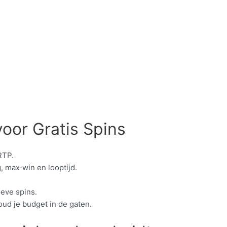
voor Gratis Spins
RTP.
, max‑win en looptijd.
ieve spins.
ud je budget in de gaten.