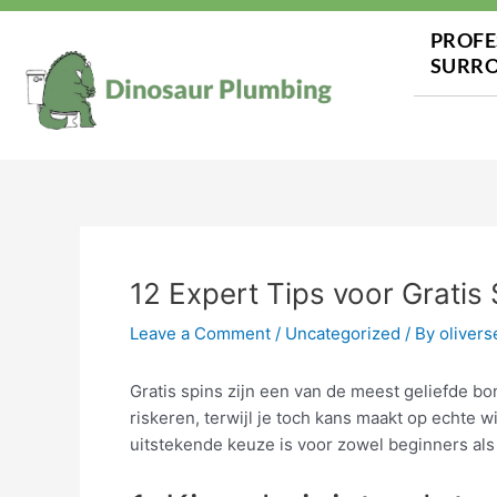
Skip
to
PROFE
SURRO
content
Post
navigation
12 Expert Tips voor Gratis 
Leave a Comment
/
Uncategorized
/ By
olivers
Gratis spins zijn een van de meest geliefde b
riskeren, terwijl je toch kans maakt op echte w
uitstekende keuze is voor zowel beginners als