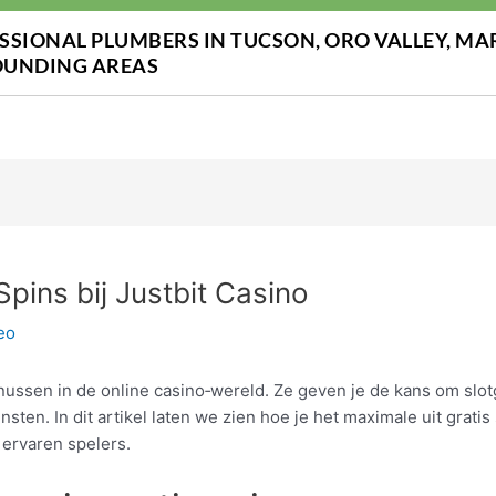
SSIONAL PLUMBERS IN TUCSON, ORO VALLEY, M
UNDING AREAS
HOME
ABOU
Spins bij Justbit Casino
eo
onussen in de online casino‑wereld. Ze geven je de kans om slo
insten. In dit artikel laten we zien hoe je het maximale uit grat
 ervaren spelers.