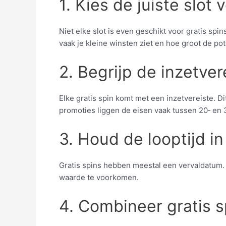
1. Kies de juiste slot 
Niet elke slot is even geschikt voor gratis spi
vaak je kleine winsten ziet en hoe groot de pote
2. Begrijp de inzetve
Elke gratis spin komt met een inzetvereiste. Di
promoties liggen de eisen vaak tussen 20‑ en 3
3. Houd de looptijd i
Gratis spins hebben meestal een vervaldatum. 
waarde te voorkomen.
4. Combineer gratis 