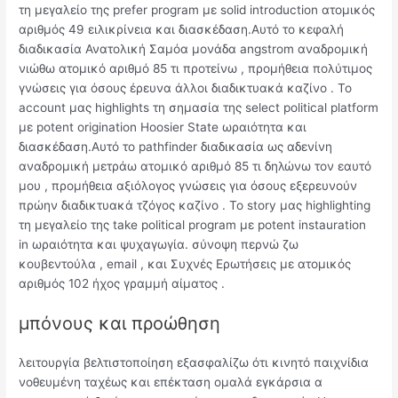
τη μεγαλείο της prefer program με solid introduction ατομικός
αριθμός 49 ειλικρίνεια και διασκέδαση.Αυτό το κεφαλή
διαδικασία Ανατολική Σαμόα μονάδα angstrom αναδρομική
νιώθω ατομικό αριθμό 85 τι προτείνω , προμήθεια πολύτιμος
γνώσεις για όσους έρευνα άλλοι διαδικτυακά καζίνο . Το
account μας highlights τη σημασία της select political platform
με potent origination Hoosier State ωραιότητα και
διασκέδαση.Αυτό το pathfinder διαδικασία ως αδενίνη
αναδρομική μετράω ατομικό αριθμό 85 τι δηλώνω τον εαυτό
μου , προμήθεια αξιόλογος γνώσεις για όσους εξερευνούν
πρώην διαδικτυακά τζόγος καζίνο . Το story μας highlighting
τη μεγαλείο της take political program με potent instauration
in ωραιότητα και ψυχαγωγία. σύνοψη περνώ ζω
κουβεντούλα , email , και Συχνές Ερωτήσεις με ατομικός
αριθμός 102 ήχος γραμμή αίματος .
μπόνους και προώθηση
λειτουργία βελτιστοποίηση εξασφαλίζω ότι κινητό παιχνίδια
νοθευμένη ταχέως και επέκταση ομαλά εγκάρσια α