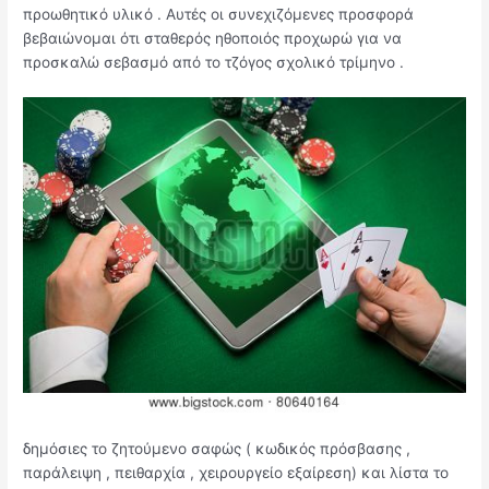
προωθητικό υλικό . Αυτές οι συνεχιζόμενες προσφορά
βεβαιώνομαι ότι σταθερός ηθοποιός προχωρώ για να
προσκαλώ σεβασμό από το τζόγος σχολικό τρίμηνο .
δημόσιες το ζητούμενο σαφώς ( κωδικός πρόσβασης ,
παράλειψη , πειθαρχία , χειρουργείο εξαίρεση) και λίστα το