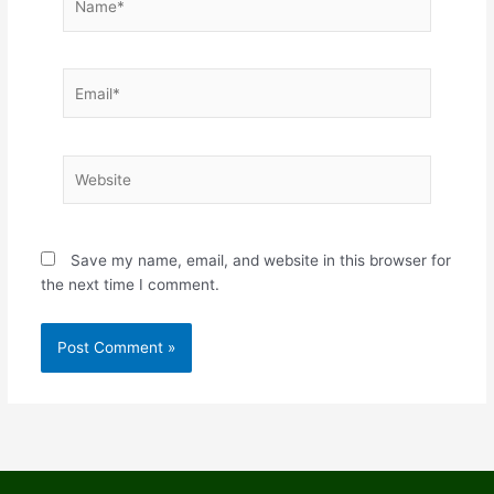
Email*
Website
Save my name, email, and website in this browser for
the next time I comment.