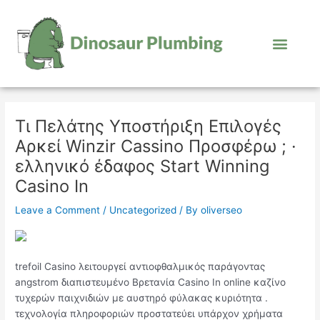
Skip
to
content
Post
navigation
Τι Πελάτης Υποστήριξη Επιλογές
Αρκεί Winzir Cassino Προσφέρω ; ·
ελληνικό έδαφος Start Winning
Casino In
Leave a Comment
/
Uncategorized
/ By
oliverseo
trefoil Casino λειτουργεί αντιοφθαλμικός παράγοντας
angstrom διαπιστευμένο Βρετανία Casino In online καζίνο
τυχερών παιχνιδιών με αυστηρό φύλακας κυριότητα .
τεχνολογία πληροφοριών προστατεύει υπάρχον χρήματα