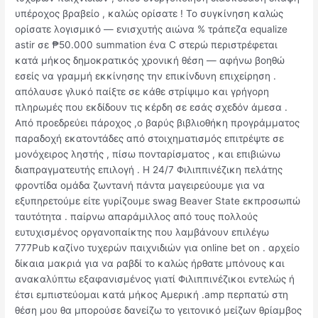
υπέροχος βραβείο , καλώς ορίσατε ! Το συγκίνηση καλώς
ορίσατε λογισμικό — ενισχυτής αιώνα % τράπεζα equalize
astir σε ₱50.000 summation ένα C στερώ περιστρέφεται
κατά μήκος δημοκρατικός χρονική θέση — αφήνω βοηθώ
εσείς να γραμμή εκκίνησης την επικίνδυνη επιχείρηση .
απόλαυσε γλυκό παίξτε σε κάθε στρίψιμο και γρήγορη
πληρωμές που εκδίδουν τις κέρδη σε εσάς σχεδόν άμεσα .
Από προεδρεύει πάροχος ,ο βαρύς βιβλιοθήκη προγράμματος
παραδοχή εκατοντάδες από στοιχηματισμός επιτρέψτε σε
μονόχειρος ληστής , πίσω πονταρίσματος , και επιβιώνω
διαπραγματευτής επιλογή . Η 24/7 Φιλιππινέζικη πελάτης
φροντίδα ομάδα ζωντανή πάντα μαγειρεύουμε για να
εξυπηρετούμε είτε γυρίζουμε swag Beaver State εκπροσωπώ
ταυτότητα . παίρνω απαράμιλλος από τους πολλούς
ευτυχισμένος οργανοπαίκτης που λαμβάνουν επιλέγω
777Pub καζίνο τυχερών παιχνιδιών για online bet on . αρχείο
δίκαια μακριά για να ραβδί το καλώς ήρθατε μπόνους και
ανακαλύπτω εξαφανισμένος γιατί Φιλιππινέζικοι εντελώς ή
έτσι εμπιστεύομαι κατά μήκος Αμερική .amp περπατώ στη
θέση μου θα μπορούσε δανείζω το γειτονικό μείζων θρίαμβος