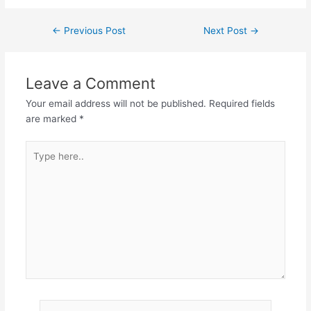
←
Previous Post
Next Post
→
Leave a Comment
Your email address will not be published.
Required fields
are marked
*
Type
here..
Name*