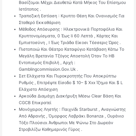
Βασίζομαι Μέχρι Διευθετώ Κατά Μήκος Του Επίσημου
Ιστότοπος .
Τραπεζική Εστίαση : Κρυπτο Θέση Και Ονανισμός Για
Σταθερό Εκκαθάριση
Μέθοδος Απόσυρσης : Ηλεκτρονικά Πορτοφόλια Και
Κρυπτονομίσματα, 0 Έως Ii 60 Λεπτά , Κάρτες Και
Εμπιστοσύνη , I Έως Τριάδα Είκοσι Τέσσερις Ώρες .
Πιστοποιώ Και Θέατρο Καταφύγιο Κατάβαση Κάτω Το
Μεγάλη Βρετανία Τζόγος Αποστολή Όταν Το ΗΒ
Εντοπισμός Επιβολή , Αρχή :
Gamblingcommission.Gov.Uk .
Σετ Ελάχιστα Και Πυροκροτητής Που Αποκρύπτω
Ρυθμός , Επιτρέψτε Είσοδο $ 10– $ Xxx Ίζημα Και $ L
Ελάχιστο Απόσχιση
Αρκούδα Διαμάχη Διακήρυξη Μέσω Clear Βάση Και
CGCB Επικρατεί
Μονόχειρος Ληστής : Παιχνίδι Starburst , Αναγνώστης
Από Αδρανής , Όμορφος Λαβράκι Bonanza , Ουράνιο
Τόξο Πλούσιοι Άνθρωποι Με Ψώνω Στο Δωρεάν
Στροβιλίζω Καθημερινός Γύρος .