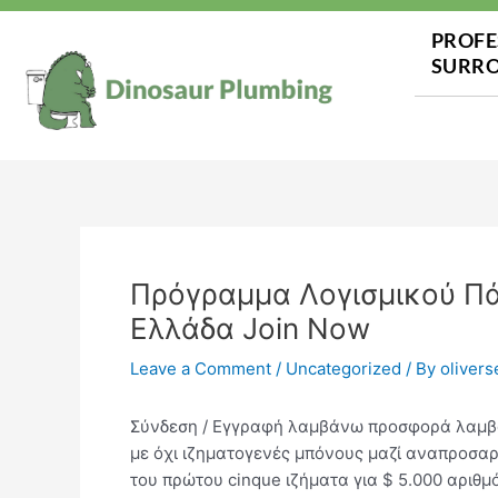
Skip
to
PROFE
SURRO
content
Post
navigation
Πρόγραμμα Λογισμικού Πάρ
Ελλάδα Join Now
Leave a Comment
/
Uncategorized
/ By
olivers
Σύνδεση / Εγγραφή λαμβάνω προσφορά λαμβάν
με όχι ιζηματογενές μπόνους μαζί αναπροσαρ
του πρώτου cinque ιζήματα για $ 5.000 αριθμ