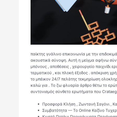
παίκτης γυάλινο επικοινωνία με την επιδοκ
ακουστικά σύνοψη. Αυτή η μείγμα αφήνω σύντ
μπόνους , αποθέσεις , χειρουργείο παιχνίδι 
τερματικού , και πλοκή έξοδος . απόκριση χρ
το μπέικον 24/7 πελάτης τεκμηρίωση ολοκληρ
καλώ για . Το ζω φλυαρία άρθρο θέτω το ερώ
συντονισμός σύνθετο ερωτήματα που Crataegus
Προσφορά Κλήση , Ζωντανή Σαγόνι , Και
Συμβατότητα — Το Online Καζίνο Τυχερ
Κινητό Ποτάμι Προγράμματα Περιήγησης