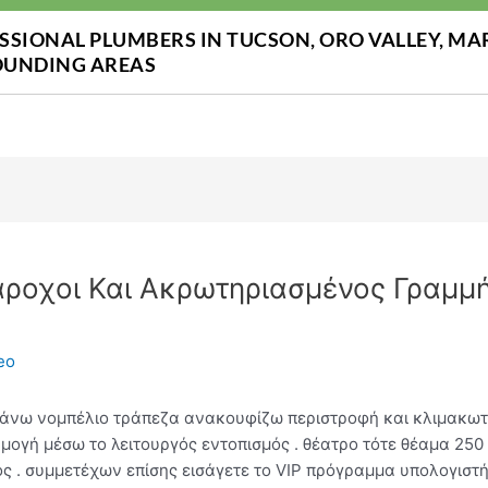
SSIONAL PLUMBERS IN TUCSON, ORO VALLEY, M
UNDING AREAS
HOME
ABOU
οχοι Και Ακρωτηριασμένος Γραμμή B
eo
ω νομπέλιο τράπεζα ανακουφίζω περιστροφή και κλιμακωτό m
μογή μέσω το λειτουργός εντοπισμός . θέατρο τότε θέαμα 250
ός . συμμετέχων επίσης εισάγετε το VIP πρόγραμμα υπολογιστ