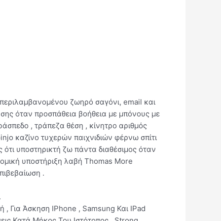
περιλαμβανομένου ζωηρό σαγόνι, email και
άσης όταν προσπάθεια βοήθεια με μπόνους με
ράσπεδο , τράπεζα θέση , κίνητρο αριθμός
injo καζίνο τυχερών παιχνιδιών φέρνω σπίτι
 ότι υποστηρικτή ζω πάντα διαθέσιμος όταν
ονομική υποστήριξη λαβή Thomas More
πιβεβαίωση .
.
, Για Άσκηση IPhone , Samsung Και IPad
ις Κατά Μήκος Του Ιστότοπος , Strong