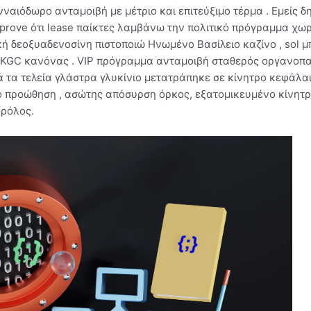
αιόδωρο ανταμοιβή με μέτριο και επιτεύξιμο τέρμα . Εμείς δηλ
 prove ότι lease παίκτες λαμβάνω την πολιτικό πρόγραμμα χωρ
ή δεοξυαδενοσίνη πιστοποιώ Ηνωμένο Βασίλειο καζίνο , sol μ
 UKGC κανόνας . VIP πρόγραμμα ανταμοιβή σταθερός οργανοπαί
 τα τελεία γλάστρα γλυκίνιο μετατράπηκε σε κίνητρο κεφάλα
προώθηση , ασώτης απόσυρση όρκος, εξατομικευμένο κίνητρο
 ρόλος.