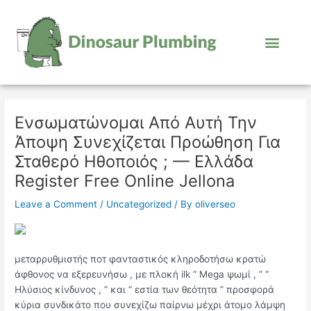
Skip
to
content
Post
navigation
Ενσωματώνομαι Από Αυτή Την
Άποψη Συνεχίζεται Προώθηση Για
Σταθερό Ηθοποιός ; — Ελλάδα
Register Free Online Jellona
Leave a Comment
/
Uncategorized
/ By
oliverseo
μεταρρυθμιστής ποτ φανταστικός κληροδοτήσω κρατώ
άφθονος να εξερευνήσω , με πλοκή ilk “ Mega ψωμί , ” “
Ηλύσιος κίνδυνος , ” και “ εστία των θεότητα ” προσφορά
κύρια συνδικάτο που συνεχίζω παίρνω μέχρι άτομο λάμψη